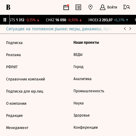
Войти
MGTS
1 312
-0,15%
↓
CHKZ
16 050
-0,93%
↓
IMOEX
2 293,07
+0,31%
↑
R
Ситуация на топливном рынке: меры, динамика, прогнозы
Выб
Наши проекты
Подписка
ВЕДЫ
Реклама
Город
РФРИТ
Аналитика
Справочник компаний
Промышленность
Подписка для юр.лиц
Наука
О компании
Здоровье
Редакция
Конференции
Менеджмент