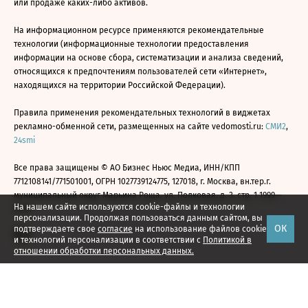
или продаже каких-либо активов.
На информационном ресурсе применяются рекомендательные
технологии (информационные технологии предоставления
информации на основе сбора, систематизации и анализа сведений,
относящихся к предпочтениям пользователей сети «Интернет»,
находящихся на территории Российской Федерации).
Правила применения рекомендательных технологий в виджетах
рекламно-обменной сети, размещенных на сайте vedomosti.ru:
СМИ2
,
24smi
Все права защищены © АО Бизнес Ньюс Медиа, ИНН/КПП
7712108141/771501001, ОГРН 1027739124775, 127018, г. Москва, вн.тер.г.
муниципальный округ Марьина Роща, ул. Полковая, д. 3, стр. 1 1999—
На нашем сайте используются cookie-файлы и технологии
2026
персонализации. Продолжая пользоваться данным сайтом, вы
ОК
подтверждаете свое
согласие
на использование файлов cookie
и технологий персонализации в соответствии с
Политикой в
отношении обработки персональных данных.