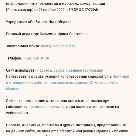
информационных технологий и массовых коммуникаций
(Роскомнадзор) от 27 ноября 2020 г. ЭЛ № ФС 77-79546
Учредитель: АО «Бизнес Ньюс Медиа»
Главный редактор: Казьмина Ирина Сергеевна
Электронная почта:
news@vedomosti.ru
Телефон:
+7 495 956-34-58
Сайт использует
IP адреса, cookie и данные геолокации
Пользователей сайта, условия использования содержатся в
Политике
в отношении обработки персональных данных АО «Бизнес Ньюс
Медиа»
Любое использование материалов допускается только при
соблюдении
правил перепечатки
и при наличии гиперссылки на
vedomosti.ru
Новости, аналитика, прогнозы и другие материалы, представленные
на данном сайте, не являются офертой или рекомендацией к покупке