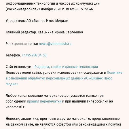
информационных технологий и массовых коммуникаций
(Роскомнадзор) от 27 ноября 2020 г. ЭЛ № ФС 77-79546
Учредитель: АО «Бизнес Ньюс Медиа»
Главный редактор: Казьмина Ирина Сергеевна
Электронная почта:
news@vedomosti.ru
Телефон:
+7 495 956-34-58
Сайт использует
IP адреса, cookie и данные геолокации
Пользователей сайта, условия использования содержатся в
Политике
в отношении обработки персональных данных АО «Бизнес Ньюс
Медиа»
Любое использование материалов допускается только при
соблюдении
правил перепечатки
и при наличии гиперссылки на
vedomosti.ru
Новости, аналитика, прогнозы и другие материалы, представленные
на данном сайте, не являются офертой или рекомендацией к покупке