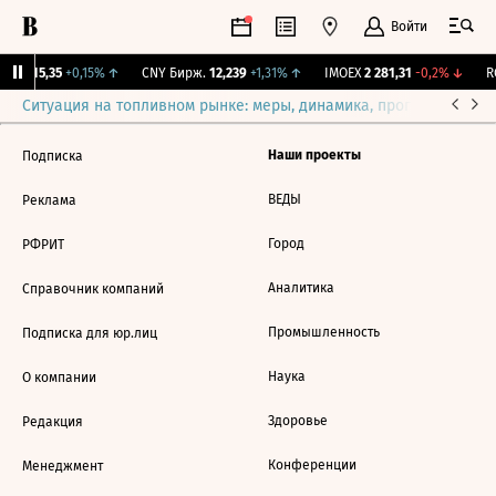
Войти
GBI
115,35
+0,15%
↑
CNY Бирж.
12,239
+1,31%
↑
IMOEX
2 281,31
-0,2%
↓
RG
Ситуация на топливном рынке: меры, динамика, прогнозы
Выб
Наши проекты
Подписка
ВЕДЫ
Реклама
Город
РФРИТ
Аналитика
Справочник компаний
Промышленность
Подписка для юр.лиц
Наука
О компании
Здоровье
Редакция
Конференции
Менеджмент