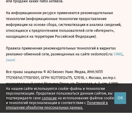
или продаже каких-либо активов.
На информационном ресурсе применяются рекомендательные
технологии (информационные технологии предоставления
информации на основе сбора, систематизации и анализа сведений,
относящихся к предпочтениям пользователей сети «Интернет»,
находящихся на территории Российской Федерации).
Правила применения рекомендательных технологий в виджетах
рекламно-обменной сети, размещенных на сайте vedomosti.ru:
СМИ2
,
24smi
Все права защищены © АО Бизнес Ньюс Медиа, ИНН/КПП
7712108141/771501001, ОГРН 1027739124775, 127018, г. Москва, вн.тер.г.
муниципальный округ Марьина Роща, ул. Полковая, д. 3, стр. 1 1999—
На нашем сайте используются cookie-файлы и технологии
2026
персонализации. Продолжая пользоваться данным сайтом, вы
ОК
подтверждаете свое
согласие
на использование файлов cookie
и технологий персонализации в соответствии с
Политикой в
отношении обработки персональных данных.