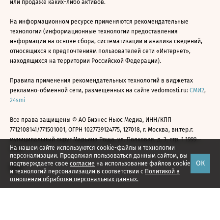
или продаже каких-либо активов.
На информационном ресурсе применяются рекомендательные
технологии (информационные технологии предоставления
информации на основе сбора, систематизации и анализа сведений,
относящихся к предпочтениям пользователей сети «Интернет»,
находящихся на территории Российской Федерации).
Правила применения рекомендательных технологий в виджетах
рекламно-обменной сети, размещенных на сайте vedomosti.ru:
СМИ2
,
24smi
Все права защищены © АО Бизнес Ньюс Медиа, ИНН/КПП
7712108141/771501001, ОГРН 1027739124775, 127018, г. Москва, вн.тер.г.
муниципальный округ Марьина Роща, ул. Полковая, д. 3, стр. 1 1999—
На нашем сайте используются cookie-файлы и технологии
2026
персонализации. Продолжая пользоваться данным сайтом, вы
ОК
подтверждаете свое
согласие
на использование файлов cookie
и технологий персонализации в соответствии с
Политикой в
отношении обработки персональных данных.