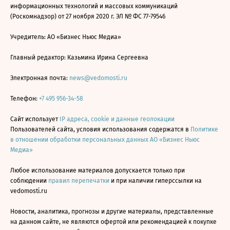
информационных технологий и массовых коммуникаций
(Роскомнадзор) от 27 ноября 2020 г. ЭЛ № ФС 77-79546
Учредитель: АО «Бизнес Ньюс Медиа»
Главный редактор: Казьмина Ирина Сергеевна
Электронная почта:
news@vedomosti.ru
Телефон:
+7 495 956-34-58
Сайт использует
IP адреса, cookie и данные геолокации
Пользователей сайта, условия использования содержатся в
Политике
в отношении обработки персональных данных АО «Бизнес Ньюс
Медиа»
Любое использование материалов допускается только при
соблюдении
правил перепечатки
и при наличии гиперссылки на
vedomosti.ru
Новости, аналитика, прогнозы и другие материалы, представленные
на данном сайте, не являются офертой или рекомендацией к покупке