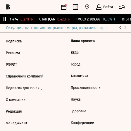
Войти
BRZL
1 474
-0,27%
↓
UTAR
9,46
-0,42%
↓
IMOEX
2 309,66
+0,35%
↑
RTSI
8
Ситуация на топливном рынке: меры, динамика, прогнозы
Выб
Наши проекты
Подписка
ВЕДЫ
Реклама
Город
РФРИТ
Аналитика
Справочник компаний
Промышленность
Подписка для юр.лиц
Наука
О компании
Здоровье
Редакция
Конференции
Менеджмент