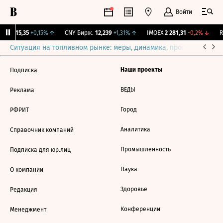
Войти
GBI
115,35
+0,15%
↑
CNY Бирж.
12,239
+1,31%
↑
IMOEX
2 281,31
-0,2%
↓
R
Ситуация на топливном рынке: меры, динамика, прогнозы
Выб
Наши проекты
Подписка
ВЕДЫ
Реклама
Город
РФРИТ
Аналитика
Справочник компаний
Промышленность
Подписка для юр.лиц
Наука
О компании
Здоровье
Редакция
Конференции
Менеджмент