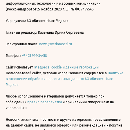
информационных технологий и массовых коммуникаций
(Роскомнадзор) от 27 ноября 2020 г. ЭЛ № ФС 77-79546
Учредитель: АО «Бизнес Ньюс Медиа»
Главный редактор: Казьмина Ирина Сергеевна
Электронная почта:
news@vedomosti.ru
Телефон:
+7 495 956-34-58
Сайт использует
IP адреса, cookie и данные геолокации
Пользователей сайта, условия использования содержатся в
Политике
в отношении обработки персональных данных АО «Бизнес Ньюс
Медиа»
Любое использование материалов допускается только при
соблюдении
правил перепечатки
и при наличии гиперссылки на
vedomosti.ru
Новости, аналитика, прогнозы и другие материалы, представленные
на данном сайте, не являются офертой или рекомендацией к покупке