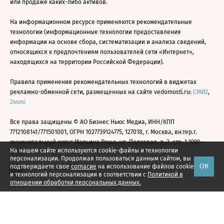
или продаже каких-либо активов.
На информационном ресурсе применяются рекомендательные
технологии (информационные технологии предоставления
информации на основе сбора, систематизации и анализа сведений,
относящихся к предпочтениям пользователей сети «Интернет»,
находящихся на территории Российской Федерации).
Правила применения рекомендательных технологий в виджетах
рекламно-обменной сети, размещенных на сайте vedomosti.ru:
СМИ2
,
24smi
Все права защищены © АО Бизнес Ньюс Медиа, ИНН/КПП
7712108141/771501001, ОГРН 1027739124775, 127018, г. Москва, вн.тер.г.
муниципальный округ Марьина Роща, ул. Полковая, д. 3, стр. 1 1999—
На нашем сайте используются cookie-файлы и технологии
2026
персонализации. Продолжая пользоваться данным сайтом, вы
ОК
подтверждаете свое
согласие
на использование файлов cookie
и технологий персонализации в соответствии с
Политикой в
отношении обработки персональных данных.