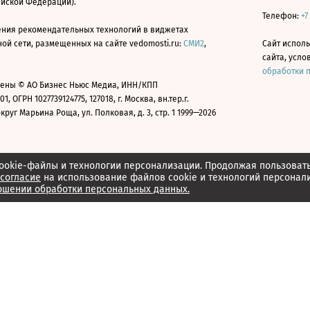
ийской Федерации).
Телефон:
+7
ния рекомендательных технологий в виджетах
й сети, размещенных на сайте vedomosti.ru:
СМИ2
,
Сайт испол
сайта, усл
обработки 
ены © АО Бизнес Ньюс Медиа, ИНН/КПП
01, ОГРН 1027739124775, 127018, г. Москва, вн.тер.г.
уг Марьина Роща, ул. Полковая, д. 3, стр. 1 1999—2026
ookie-файлы и технологии персонализации. Продолжая пользоват
согласие
на использование файлов cookie и технологий персонал
ошении обработки персональных данных.