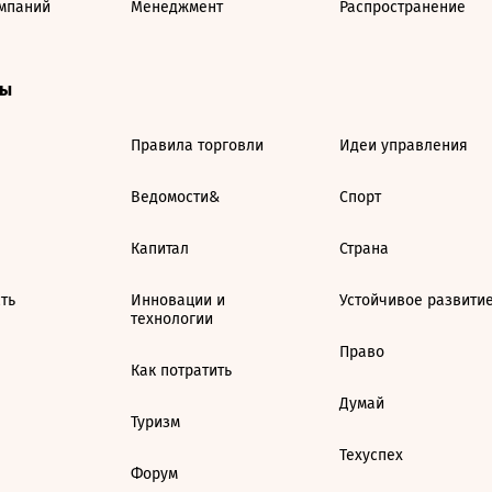
мпаний
Менеджмент
Распространение
ты
Правила торговли
Идеи управления
Ведомости&
Спорт
Капитал
Страна
ть
Инновации и
Устойчивое развити
технологии
Право
Как потратить
Думай
Туризм
Техуспех
Форум