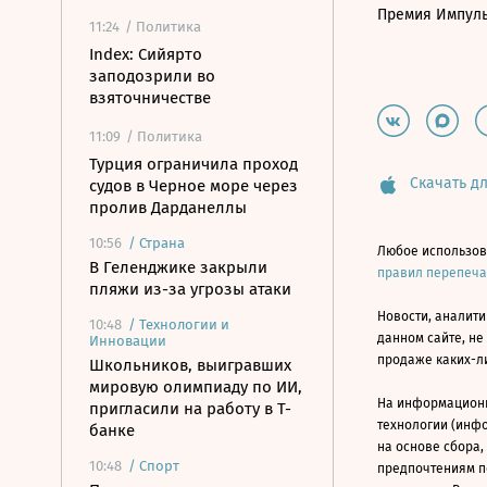
Премия Импул
11:24
/ Политика
Index: Сийярто
заподозрили во
взяточничестве
11:09
/ Политика
Турция ограничила проход
Скачать дл
судов в Черное море через
пролив Дарданеллы
10:56
/
Страна
Любое использов
В Геленджике закрыли
правил перепеч
пляжи из-за угрозы атаки
Новости, аналити
10:48
/
Технологии и
данном сайте, не
Инновации
продаже каких-л
Школьников, выигравших
мировую олимпиаду по ИИ,
На информацион
пригласили на работу в Т-
технологии (инф
банке
на основе сбора,
10:48
/
Спорт
предпочтениям п