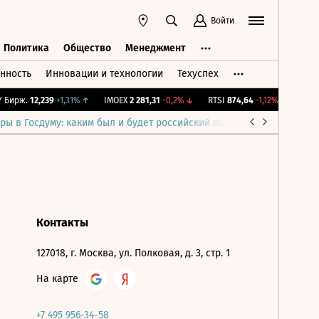
Войти
Политика
Общество
Менеджмент
нность
Инновации и технологии
Техуспех
ть
Политика
Общество
Менеджмент
Бирж.
12,239
+1,31%
↑
IMOEX
2 281,31
-0,2%
↓
RTSI
874,64
-1,12%
↓
RGBI
ры в Госдуму: каким был и будет российский парламент
Война н
Контакты
127018, г. Москва, ул. Полковая, д. 3, стр. 1
На карте
+7 495 956-34-58