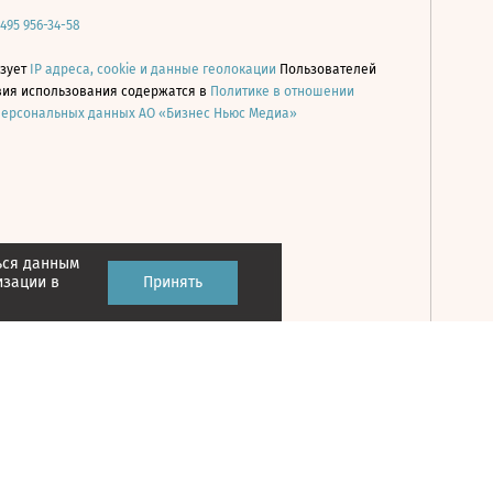
 495 956-34-58
ьзует
IP адреса, cookie и данные геолокации
Пользователей
овия использования содержатся в
Политике в отношении
персональных данных АО «Бизнес Ньюс Медиа»
ься данным
Принять
изации в