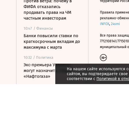
Против ветра: почему в
территории Росс
ФИФА отказались
продавать права на ЧМ
Правила примене
частным инвесторам
рекламно-обменно
INFOX
,
24smi
10:47
/ Финансы
Банки повысили ставки по
Все права защищ
краткосрочным вкладам до
7712108141/7715010
максимума с марта
муниципальный окр
10:32
/ Политика
Экс-премьера Украины
На нашем сайте используются c
могут назначить главой
сайтом, вы подтверждаете свое
«Нафтогаза»
соответствии с
Политикой в отн
10:21
/ Политика
Число погибших после
стрельбы в школе
Таиланда достигло девяти
человек
10:08
/ Политика
Сенат США утвердил