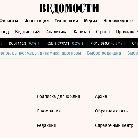
Финансы
Инвестиции
Технологии
Медиа
Недвижимость
ород
Ведомости&
Аналитика
Капитал
Страна
Промышле
а
Финансы
Инвестиции
Технологии
Медиа
Недвижимос
RGBI
115,3
+0,1%
↑
RGBITR
777,11
+0,2%
↑
PRMD
390,7
+0,37%
↑
CNY 
ивном рынке: меры, динамика, прогнозы
Выбор редакции
Выбо
Подписка для юр.лиц
Архив
О компании
Обратная связь
Редакция
Справочный центр