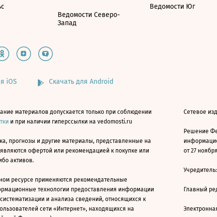
ьс
Ведомости Юг
Ведомости Северо-
Запад
я iOS
Скачать для Android
ание материалов допускается только при соблюдении
Сетевое изд
атки
и при наличии гиперссылки на vedomosti.ru
Решение Фе
ка, прогнозы и другие материалы, представленные на
информацио
 являются офертой или рекомендацией к покупке или
от 27 ноября
ибо активов.
Учредитель
ном ресурсе применяются рекомендательные
ормационные технологии предоставления информации
Главный ре
 систематизации и анализа сведений, относящихся к
ользователей сети «Интернет», находящихся на
Электронна