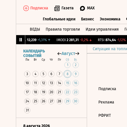
Подписка
Газета
MAX
Глобальные идеи
Бизнес
Экономика
ВЕДЫ
Правила торговли
Идеи управления
Г
Глобальные идеи
Бизнес
Экономик
↑
CNY Бирж.
12,239
+1,31%
↑
IMOEX
2 281,31
-0,2%
↓
RTSI
874,64
-1,12%
↓
Ситуация на топл
КАЛЕНДАРЬ
Август
СОБЫТИЙ
Пн
Вт
Ср
Чт
Пт
Сб
Вс
1
2
3
4
5
6
7
8
9
10
11
12
13
14
15
16
Подписка
17
18
19
20
21
22
23
24
25
26
27
28
29
30
Реклама
31
РФРИТ
8 августа 2026