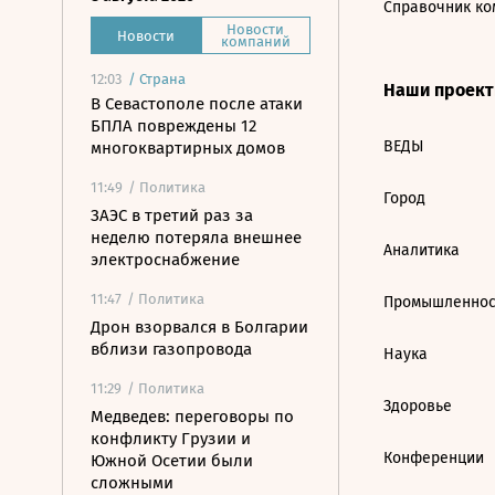
Справочник ко
Новости
Новости
компаний
12:03
/
Страна
Наши проек
В Севастополе после атаки
БПЛА повреждены 12
ВЕДЫ
многоквартирных домов
11:49
/ Политика
Город
ЗАЭС в третий раз за
неделю потеряла внешнее
Аналитика
электроснабжение
11:47
/ Политика
Промышленнос
Дрон взорвался в Болгарии
вблизи газопровода
Наука
11:29
/ Политика
Здоровье
Медведев: переговоры по
конфликту Грузии и
Конференции
Южной Осетии были
сложными