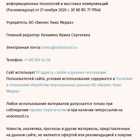
информационных технологий и массовых коммуникаций
(Роскомнадзор) от 27 ноября 2020 г. ЭЛ № ФС 77-79546
Учредитель: АО «Бизнес Ньюс Медиа»
Главный редактор: Казьмина Ирина Сергеевна
Электронная почта:
news@vedomosti.ru
Телефон:
+7 495 956-34-58
Сайт использует
IP адреса, cookie и данные геолокации
Пользователей сайта, условия использования содержатся в
Политике
в отношении обработки персональных данных АО «Бизнес Ньюс
Медиа»
Любое использование материалов допускается только при
соблюдении
правил перепечатки
и при наличии гиперссылки на
vedomosti.ru
Новости, аналитика, прогнозы и другие материалы, представленные
на данном сайте, не являются офертой или рекомендацией к покупке