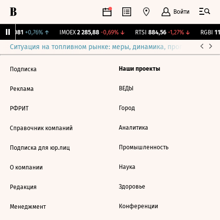
Войти
.
12,081
+0,76%
↑
IMOEX
2 285,88
-0,69%
↓
RTSI
884,56
-1,27%
↓
RGBI
11
Ситуация на топливном рынке: меры, динамика, прогнозы
Выб
Наши проекты
Подписка
ВЕДЫ
Реклама
Город
РФРИТ
Аналитика
Справочник компаний
Промышленность
Подписка для юр.лиц
Наука
О компании
Здоровье
Редакция
Конференции
Менеджмент