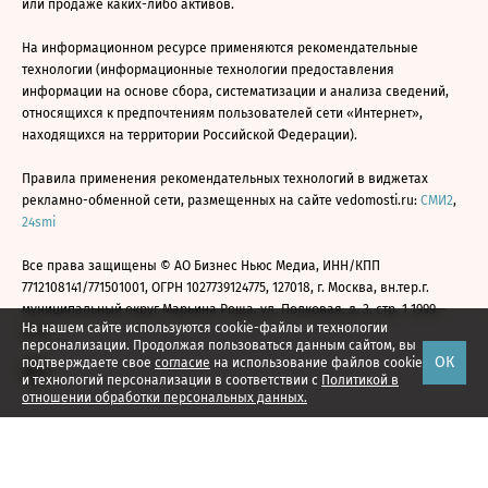
или продаже каких-либо активов.
На информационном ресурсе применяются рекомендательные
технологии (информационные технологии предоставления
информации на основе сбора, систематизации и анализа сведений,
относящихся к предпочтениям пользователей сети «Интернет»,
находящихся на территории Российской Федерации).
Правила применения рекомендательных технологий в виджетах
рекламно-обменной сети, размещенных на сайте vedomosti.ru:
СМИ2
,
24smi
Все права защищены © АО Бизнес Ньюс Медиа, ИНН/КПП
7712108141/771501001, ОГРН 1027739124775, 127018, г. Москва, вн.тер.г.
муниципальный округ Марьина Роща, ул. Полковая, д. 3, стр. 1 1999—
На нашем сайте используются cookie-файлы и технологии
2026
персонализации. Продолжая пользоваться данным сайтом, вы
ОК
подтверждаете свое
согласие
на использование файлов cookie
и технологий персонализации в соответствии с
Политикой в
отношении обработки персональных данных.