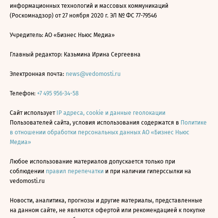
информационных технологий и массовых коммуникаций
(Роскомнадзор) от 27 ноября 2020 г. ЭЛ № ФС 77-79546
Учредитель: АО «Бизнес Ньюс Медиа»
Главный редактор: Казьмина Ирина Сергеевна
Электронная почта:
news@vedomosti.ru
Телефон:
+7 495 956-34-58
Сайт использует
IP адреса, cookie и данные геолокации
Пользователей сайта, условия использования содержатся в
Политике
в отношении обработки персональных данных АО «Бизнес Ньюс
Медиа»
Любое использование материалов допускается только при
соблюдении
правил перепечатки
и при наличии гиперссылки на
vedomosti.ru
Новости, аналитика, прогнозы и другие материалы, представленные
на данном сайте, не являются офертой или рекомендацией к покупке