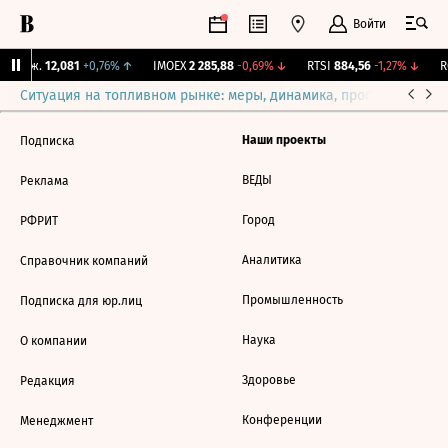
Войти
 Бирж.
12,081
+0,76%
↑
IMOEX
2 285,88
-0,69%
↓
RTSI
884,56
-1,27%
↓
R
Ситуация на топливном рынке: меры, динамика, прогнозы
Выб
Наши проекты
Подписка
ВЕДЫ
Реклама
Город
РФРИТ
Аналитика
Справочник компаний
Промышленность
Подписка для юр.лиц
Наука
О компании
Здоровье
Редакция
Конференции
Менеджмент