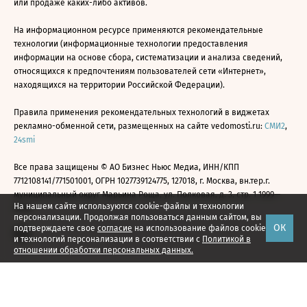
или продаже каких-либо активов.
На информационном ресурсе применяются рекомендательные
технологии (информационные технологии предоставления
информации на основе сбора, систематизации и анализа сведений,
относящихся к предпочтениям пользователей сети «Интернет»,
находящихся на территории Российской Федерации).
Правила применения рекомендательных технологий в виджетах
рекламно-обменной сети, размещенных на сайте vedomosti.ru:
СМИ2
,
24smi
Все права защищены © АО Бизнес Ньюс Медиа, ИНН/КПП
7712108141/771501001, ОГРН 1027739124775, 127018, г. Москва, вн.тер.г.
муниципальный округ Марьина Роща, ул. Полковая, д. 3, стр. 1 1999—
На нашем сайте используются cookie-файлы и технологии
2026
персонализации. Продолжая пользоваться данным сайтом, вы
ОК
подтверждаете свое
согласие
на использование файлов cookie
и технологий персонализации в соответствии с
Политикой в
отношении обработки персональных данных.