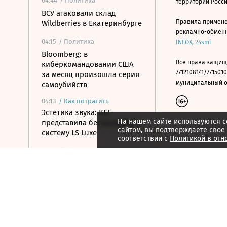
04:44
/ Политика
территории Росс
ВСУ атаковали склад
Правила примене
Wildberries в Екатеринбурге
рекламно-обменно
04:15
/ Политика
INFOX
,
24smi
Bloomberg: в
Все права защищ
киберкомандовании США
7712108141/7715010
за месяц произошла серия
муниципальный окр
самоубийств
04:13
/
Как потратить
Эстетика звука: KEF
На нашем сайте используются c
представила беспроводную
сайтом, вы подтверждаете свое
систему LS Luxe
соответствии с
Политикой в отн
04:01
/ Общество
Два человека погибли и 15
ранены в результате
стрельбы в школе в
Таиланде
03:57
/ Общество
Минтранс предложил