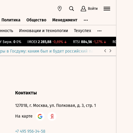
Войти
Политика
Общество
Менеджмент
нность
Инновации и технологии
Техуспех
ть
Политика
Общество
Менеджмент
 Бирж.
0
0%
IMOEX
2 285,88
-0,69%
↓
RTSI
884,56
-1,27%
↓
RGBI
115,39
+
ры в Госдуму: каким был и будет российский парламент
Война н
Контакты
127018, г. Москва, ул. Полковая, д. 3, стр. 1
На карте
+7 495 956-34-58