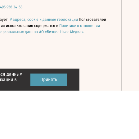
 495 956-34-58
ьзует
IP адреса, cookie и данные геолокации
Пользователей
овия использования содержатся в
Политике в отношении
персональных данных АО «Бизнес Ньюс Медиа»
ься данным
Принять
изации в