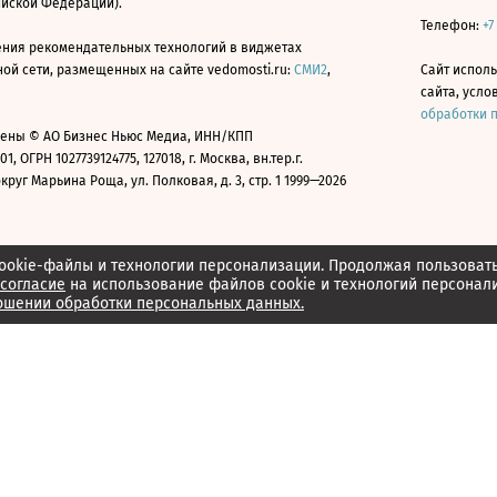
ийской Федерации).
Телефон:
+7
ния рекомендательных технологий в виджетах
й сети, размещенных на сайте vedomosti.ru:
СМИ2
,
Сайт испол
сайта, усл
обработки 
ены © АО Бизнес Ньюс Медиа, ИНН/КПП
01, ОГРН 1027739124775, 127018, г. Москва, вн.тер.г.
уг Марьина Роща, ул. Полковая, д. 3, стр. 1 1999—2026
ookie-файлы и технологии персонализации. Продолжая пользоват
согласие
на использование файлов cookie и технологий персонал
ошении обработки персональных данных.