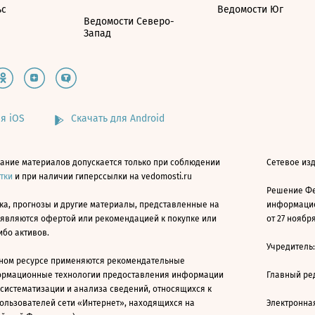
ьс
Ведомости Юг
Ведомости Северо-
Запад
я iOS
Скачать для Android
ание материалов допускается только при соблюдении
Сетевое изд
атки
и при наличии гиперссылки на vedomosti.ru
Решение Фе
ка, прогнозы и другие материалы, представленные на
информацио
 являются офертой или рекомендацией к покупке или
от 27 ноября
ибо активов.
Учредитель
ном ресурсе применяются рекомендательные
ормационные технологии предоставления информации
Главный ре
 систематизации и анализа сведений, относящихся к
ользователей сети «Интернет», находящихся на
Электронна