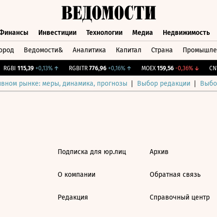
Финансы
Инвестиции
Технологии
Медиа
Недвижимость
ород
Ведомости&
Аналитика
Капитал
Страна
Промышле
а
Финансы
Инвестиции
Технологии
Медиа
Недвижимос
RGBI
115,39
+0,13%
↑
RGBITR
776,96
+0,16%
↑
MOEX
159,56
-0,36%
↓
CNY
ивном рынке: меры, динамика, прогнозы
Выбор редакции
Выбо
Подписка для юр.лиц
Архив
О компании
Обратная связь
Редакция
Справочный центр