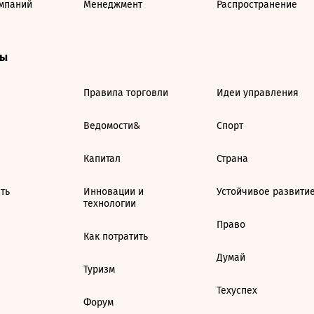
мпаний
Менеджмент
Распространение
ты
Правила торговли
Идеи управления
Ведомости&
Спорт
Капитал
Страна
ть
Инновации и
Устойчивое развити
технологии
Право
Как потратить
Думай
Туризм
Техуспех
Форум