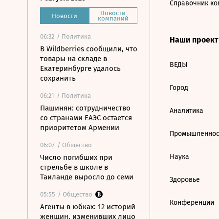
Справочник ко
Новости
Новости
компаний
06:32
/ Политика
Наши проек
В Wildberries сообщили, что
товары на складе в
ВЕДЫ
Екатеринбурге удалось
сохранить
Город
06:21
/ Политика
Пашинян: сотрудничество
Аналитика
со странами ЕАЭС остается
приоритетом Армении
Промышленнос
06:07
/ Общество
Наука
Число погибших при
стрельбе в школе в
Таиланде выросло до семи
Здоровье
05:55
/ Общество
Конференции
Агенты в юбках: 12 историй
женщин, изменивших лицо