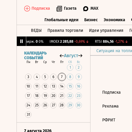
Подписка
Газета
MAX
Глобальные идеи
Бизнес
Экономика
ВЕДЫ
Правила торговли
Идеи управления
Г
Глобальные идеи
Бизнес
Экономик
36%
↓
CNY Бирж.
0
0%
IMOEX
2 285,88
-0,69%
↓
RTSI
884,56
-1,27%
↓
Ситуация на топл
КАЛЕНДАРЬ
Август
СОБЫТИЙ
Пн
Вт
Ср
Чт
Пт
Сб
Вс
1
2
3
4
5
6
7
8
9
10
11
12
13
14
15
16
Подписка
17
18
19
20
21
22
23
24
25
26
27
28
29
30
Реклама
31
РФРИТ
7 августа 2026