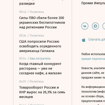
Премия Импул
разведки
05:42
/ Политика
Силы ПВО сбили более 200
украинских беспилотников
над регионами России
05:34
/ Политика
Скачать дл
США попросили Россию
освободить осужденного
американца Гилмана
Любое использов
05:14
/
Как потратить
правил перепеч
Когда главный конкурент
ресторана — уже не
Новости, аналити
соседнее кафе, а магазин
данном сайте, не
продаже каких-л
04:51
/ Политика
Товарооборот России и
На информацион
КНР вырос на 26,3% за семь
технологии (инф
месяцев
на основе сбора,
предпочтениям п