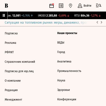
Войти
Y Бирж.
12,081
+0,76%
↑
IMOEX
2 285,88
-0,69%
↓
RTSI
884,56
-1,27%
↓
Ситуация на топливном рынке: меры, динамика, прогнозы
Выб
Наши проекты
Подписка
ВЕДЫ
Реклама
Город
РФРИТ
Аналитика
Справочник компаний
Промышленность
Подписка для юр.лиц
Наука
О компании
Здоровье
Редакция
Конференции
Менеджмент