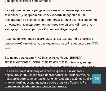
или продаже каких-либо активов.
На информационном ресурсе применяются рекомендательные
технологии (информационные технологии предоставления
информации на основе сбора, систематизации и анализа сведений,
относящихся к предпочтениям пользователей сети «Интернет»,
находящихся на территории Российской Федерации).
Правила применения рекомендательных технологий в виджетах
рекламно-обменной сети, размещенных на сайте vedomosti.ru:
СМИ2
,
24smi
Все права защищены © АО Бизнес Ньюс Медиа, ИНН/КПП
7712108141/771501001, ОГРН 1027739124775, 127018, г. Москва, вн.тер.г.
муниципальный округ Марьина Роща, ул. Полковая, д. 3, стр. 1 1999—
На нашем сайте используются cookie-файлы и технологии
2026
персонализации. Продолжая пользоваться данным сайтом, вы
ОК
подтверждаете свое
согласие
на использование файлов cookie
и технологий персонализации в соответствии с
Политикой в
отношении обработки персональных данных.