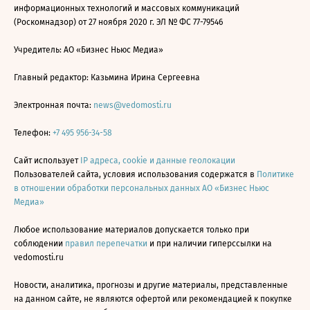
информационных технологий и массовых коммуникаций
(Роскомнадзор) от 27 ноября 2020 г. ЭЛ № ФС 77-79546
Учредитель: АО «Бизнес Ньюс Медиа»
Главный редактор: Казьмина Ирина Сергеевна
Электронная почта:
news@vedomosti.ru
Телефон:
+7 495 956-34-58
Сайт использует
IP адреса, cookie и данные геолокации
Пользователей сайта, условия использования содержатся в
Политике
в отношении обработки персональных данных АО «Бизнес Ньюс
Медиа»
Любое использование материалов допускается только при
соблюдении
правил перепечатки
и при наличии гиперссылки на
vedomosti.ru
Новости, аналитика, прогнозы и другие материалы, представленные
на данном сайте, не являются офертой или рекомендацией к покупке