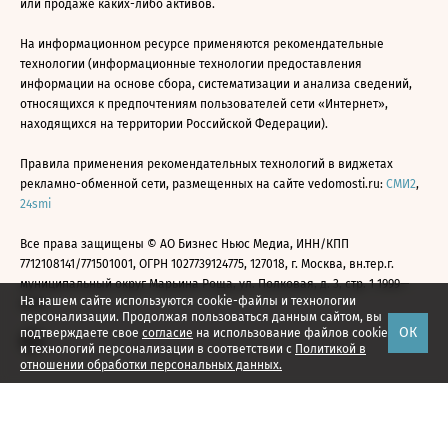
или продаже каких-либо активов.
На информационном ресурсе применяются рекомендательные
технологии (информационные технологии предоставления
информации на основе сбора, систематизации и анализа сведений,
относящихся к предпочтениям пользователей сети «Интернет»,
находящихся на территории Российской Федерации).
Правила применения рекомендательных технологий в виджетах
рекламно-обменной сети, размещенных на сайте vedomosti.ru:
СМИ2
,
24smi
Все права защищены © АО Бизнес Ньюс Медиа, ИНН/КПП
7712108141/771501001, ОГРН 1027739124775, 127018, г. Москва, вн.тер.г.
муниципальный округ Марьина Роща, ул. Полковая, д. 3, стр. 1 1999—
На нашем сайте используются cookie-файлы и технологии
2026
персонализации. Продолжая пользоваться данным сайтом, вы
ОК
подтверждаете свое
согласие
на использование файлов cookie
и технологий персонализации в соответствии с
Политикой в
отношении обработки персональных данных.