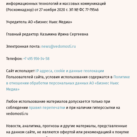
информационных технологий и массовых коммуникаций
(Роскомнадзор) от 27 ноября 2020 г. ЭЛ № ФС 77-79546
Учредитель: АО «Бизнес Ньюс Медиа»
Главный редактор: Казьмина Ирина Сергеевна
Электронная почта:
news@vedomosti.ru
Телефон:
+7 495 956-34-58
Сайт использует
IP адреса, cookie и данные геолокации
Пользователей сайта, условия использования содержатся в
Политике
в отношении обработки персональных данных АО «Бизнес Ньюс
Медиа»
Любое использование материалов допускается только при
соблюдении
правил перепечатки
и при наличии гиперссылки на
vedomosti.ru
Новости, аналитика, прогнозы и другие материалы, представленные
на данном сайте, не являются офертой или рекомендацией к покупке