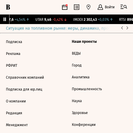
Войти
-RX
57,6
+4,54%
↑
UTAR
9,46
-0,42%
↓
IMOEX
2 302,43
+0,03%
↑
RTSI
896,
Ситуация на топливном рынке: меры, динамика, прогнозы
Выб
Наши проекты
Подписка
ВЕДЫ
Реклама
Город
РФРИТ
Аналитика
Справочник компаний
Промышленность
Подписка для юр.лиц
Наука
О компании
Здоровье
Редакция
Конференции
Менеджмент