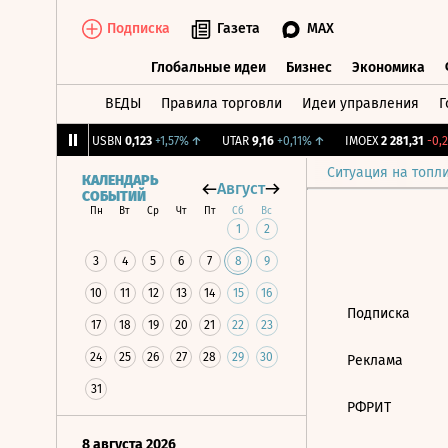
Подписка
Газета
MAX
Глобальные идеи
Бизнес
Экономика
ВЕДЫ
Правила торговли
Идеи управления
Г
Глобальные идеи
Бизнес
Экономик
239
+1,31%
↑
USBN
0,123
+1,57%
↑
UTAR
9,16
+0,11%
↑
IMOEX
2 281,31
-0,2
Ситуация на топл
КАЛЕНДАРЬ
Август
СОБЫТИЙ
Пн
Вт
Ср
Чт
Пт
Сб
Вс
1
2
3
4
5
6
7
8
9
10
11
12
13
14
15
16
Подписка
17
18
19
20
21
22
23
24
25
26
27
28
29
30
Реклама
31
РФРИТ
8 августа 2026