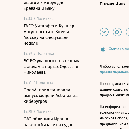
«шагом к миру» для
Премия Импул
Еревана и Баку
14:53
/ Политика
ТАСС: Уиткофф и Кушнер
могут посетить Киев и
Москву на следующей
неделе
Скачать дл
14:49
/ Политика
ВС РФ ударили по военным
складам в портах Одессы и
Любое использов
Николаева
правил перепеч
14:41
/ Политика
Новости, аналити
OpenAI приостановила
данном сайте, не
выпуск модели Astra из-за
продаже каких-л
киберугроз
На информацион
14:25
/ Политика
технологии (инф
ОАЭ обвинили Иран в
на основе сбора,
ракетной атаке на судно
предпочтениям п