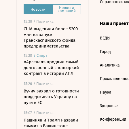
Справочник ко
Новости
Новости
компаний
15:30
/ Политика
Наши проек
США выделили более $200
млн на запуск
ВЕДЫ
Транскаспийского фонда
предпринимательства
Город
15:28
/
Спорт
«Арсенал» продлил самый
Аналитика
долгосрочный спонсоркий
контракт в истории АПЛ
Промышленнос
15:26
/ Политика
Вучич заявил о готовности
Наука
поддерживать Украину на
пути в ЕС
Здоровье
15:07
/ Политика
Конференции
Пашинян и Трамп назвали
саммит в Вашингтоне