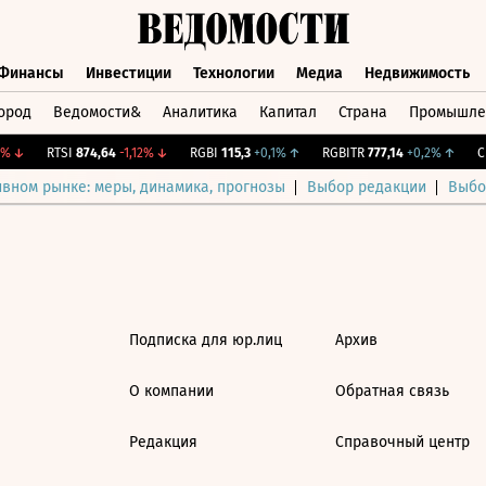
Финансы
Инвестиции
Технологии
Медиа
Недвижимость
ород
Ведомости&
Аналитика
Капитал
Страна
Промышле
а
Финансы
Инвестиции
Технологии
Медиа
Недвижимос
%
↓
RTSI
874,64
-1,12%
↓
RGBI
115,3
+0,1%
↑
RGBITR
777,14
+0,2%
↑
CN
ивном рынке: меры, динамика, прогнозы
Выбор редакции
Выбо
Подписка для юр.лиц
Архив
О компании
Обратная связь
Редакция
Справочный центр