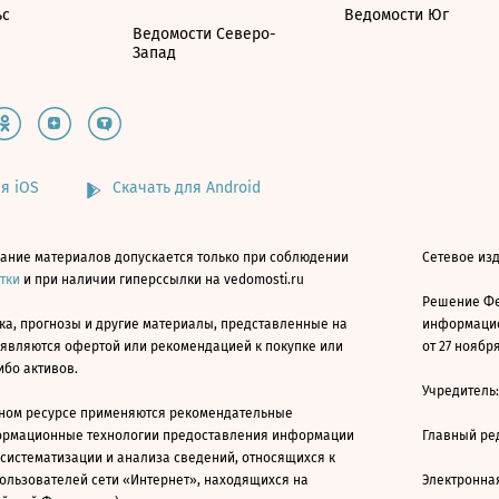
ьс
Ведомости Юг
Ведомости Северо-
Запад
я iOS
Скачать для Android
ание материалов допускается только при соблюдении
Сетевое изд
атки
и при наличии гиперссылки на vedomosti.ru
Решение Фе
ка, прогнозы и другие материалы, представленные на
информацио
 являются офертой или рекомендацией к покупке или
от 27 ноября
ибо активов.
Учредитель
ном ресурсе применяются рекомендательные
ормационные технологии предоставления информации
Главный ре
 систематизации и анализа сведений, относящихся к
ользователей сети «Интернет», находящихся на
Электронна