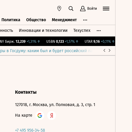
Войти
Политика
Общество
Менеджмент
нность
Инновации и технологии
Техуспех
ть
Политика
Общество
Менеджмент
Y Бирж.
12,239
+1,31%
↑
USBN
0,123
+1,57%
↑
UTAR
9,16
+0,11%
↑
IMOEX
2
ры в Госдуму: каким был и будет российский парламент
Война н
Контакты
127018, г. Москва, ул. Полковая, д. 3, стр. 1
На карте
+7 495 956-34-58