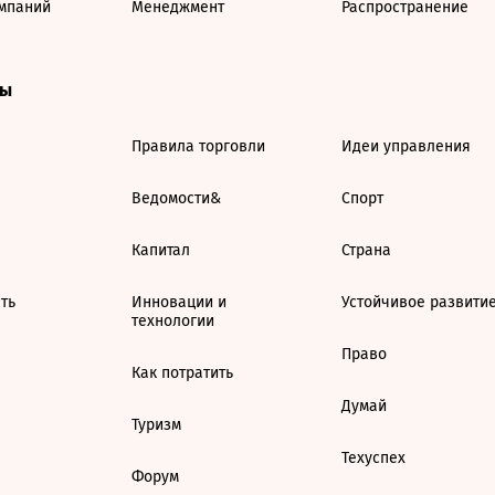
мпаний
Менеджмент
Распространение
ты
Правила торговли
Идеи управления
Ведомости&
Спорт
Капитал
Страна
ть
Инновации и
Устойчивое развити
технологии
Право
Как потратить
Думай
Туризм
Техуспех
Форум