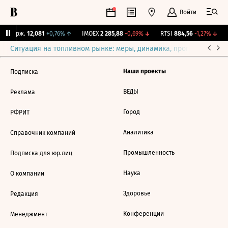
Войти
Y Бирж.
12,081
+0,76%
↑
IMOEX
2 285,88
-0,69%
↓
RTSI
884,56
-1,27%
↓
Ситуация на топливном рынке: меры, динамика, прогнозы
Выб
Наши проекты
Подписка
ВЕДЫ
Реклама
Город
РФРИТ
Аналитика
Справочник компаний
Промышленность
Подписка для юр.лиц
Наука
О компании
Здоровье
Редакция
Конференции
Менеджмент