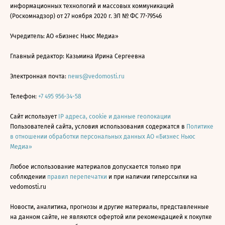
информационных технологий и массовых коммуникаций
(Роскомнадзор) от 27 ноября 2020 г. ЭЛ № ФС 77-79546
Учредитель: АО «Бизнес Ньюс Медиа»
Главный редактор: Казьмина Ирина Сергеевна
Электронная почта:
news@vedomosti.ru
Телефон:
+7 495 956-34-58
Сайт использует
IP адреса, cookie и данные геолокации
Пользователей сайта, условия использования содержатся в
Политике
в отношении обработки персональных данных АО «Бизнес Ньюс
Медиа»
Любое использование материалов допускается только при
соблюдении
правил перепечатки
и при наличии гиперссылки на
vedomosti.ru
Новости, аналитика, прогнозы и другие материалы, представленные
на данном сайте, не являются офертой или рекомендацией к покупке