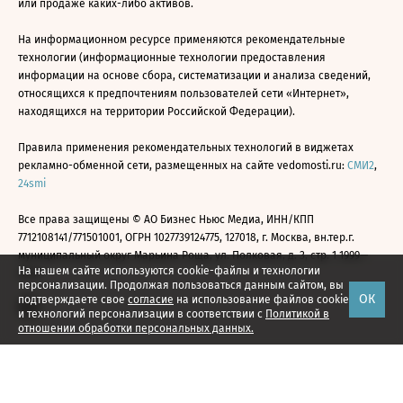
или продаже каких-либо активов.
На информационном ресурсе применяются рекомендательные
технологии (информационные технологии предоставления
информации на основе сбора, систематизации и анализа сведений,
относящихся к предпочтениям пользователей сети «Интернет»,
находящихся на территории Российской Федерации).
Правила применения рекомендательных технологий в виджетах
рекламно-обменной сети, размещенных на сайте vedomosti.ru:
СМИ2
,
24smi
Все права защищены © АО Бизнес Ньюс Медиа, ИНН/КПП
7712108141/771501001, ОГРН 1027739124775, 127018, г. Москва, вн.тер.г.
муниципальный округ Марьина Роща, ул. Полковая, д. 3, стр. 1 1999—
На нашем сайте используются cookie-файлы и технологии
2026
персонализации. Продолжая пользоваться данным сайтом, вы
ОК
подтверждаете свое
согласие
на использование файлов cookie
и технологий персонализации в соответствии с
Политикой в
отношении обработки персональных данных.