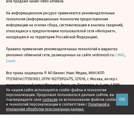
или продаже каких-либо активов.
На информационном ресурсе применяются рекомендательные
технологии (информационные технологии предоставления
информации на основе сбора, систематизации и анализа сведений,
относящихся к предпочтениям пользователей сети «Интернет»,
находящихся на территории Российской Федерации).
Правила применения рекомендательных технологий в виджетах
рекламно-обменной сети, размещенных на сайте vedomosti.ru:
СМИ2
,
24smi
Все права защищены © АО Бизнес Ньюс Медиа, ИНН/КПП
7712108141/771501001, ОГРН 1027739124775, 127018, г. Москва, вн.тер.г.
муниципальный округ Марьина Роща, ул. Полковая, д. 3, стр. 1 1999—
На нашем сайте используются cookie-файлы и технологии
2026
персонализации. Продолжая пользоваться данным сайтом, вы
ОК
подтверждаете свое
согласие
на использование файлов cookie
и технологий персонализации в соответствии с
Политикой в
отношении обработки персональных данных.