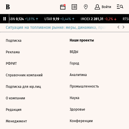
Войти
USBN
0,124
+1,81%
↑
UTAR
9,19
+0,44%
↑
IMOEX
2 281,31
-0,2%
↓
RTSI
Ситуация на топливном рынке: меры, динамика, прогнозы
Выб
Наши проекты
Подписка
ВЕДЫ
Реклама
Город
РФРИТ
Аналитика
Справочник компаний
Промышленность
Подписка для юр.лиц
Наука
О компании
Здоровье
Редакция
Конференции
Менеджмент