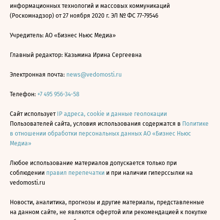
информационных технологий и массовых коммуникаций
(Роскомнадзор) от 27 ноября 2020 г. ЭЛ № ФС 77-79546
Учредитель: АО «Бизнес Ньюс Медиа»
Главный редактор: Казьмина Ирина Сергеевна
Электронная почта:
news@vedomosti.ru
Телефон:
+7 495 956-34-58
Сайт использует
IP адреса, cookie и данные геолокации
Пользователей сайта, условия использования содержатся в
Политике
в отношении обработки персональных данных АО «Бизнес Ньюс
Медиа»
Любое использование материалов допускается только при
соблюдении
правил перепечатки
и при наличии гиперссылки на
vedomosti.ru
Новости, аналитика, прогнозы и другие материалы, представленные
на данном сайте, не являются офертой или рекомендацией к покупке