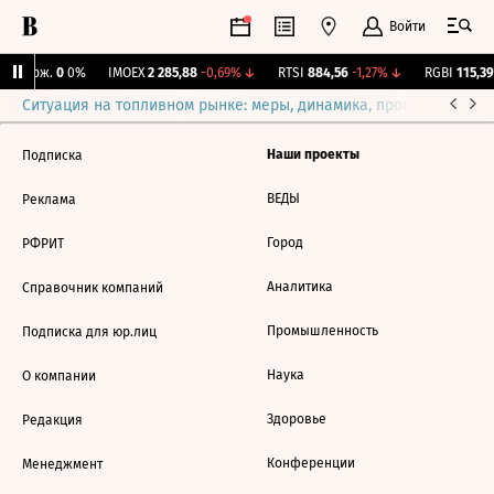
Войти
Y Бирж.
0
0%
IMOEX
2 285,88
-0,69%
↓
RTSI
884,56
-1,27%
↓
RGBI
115,39
Ситуация на топливном рынке: меры, динамика, прогнозы
Выб
Наши проекты
Подписка
ВЕДЫ
Реклама
Город
РФРИТ
Аналитика
Справочник компаний
Промышленность
Подписка для юр.лиц
Наука
О компании
Здоровье
Редакция
Конференции
Менеджмент