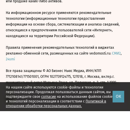
или продаже каких-либо активов.
На информационном ресурсе применяются рекомендательные
технологии (информационные технологии предоставления
информации на основе сбора, систематизации и анализа сведений,
относящихся к предпочтениям пользователей сети «Интернет»,
находящихся на территории Российской Федерации).
Правила применения рекомендательных технологий в виджетах
рекламно-обменной сети, размещенных на сайте vedomosti.ru:
СМИ2
,
24smi
Все права защищены © АО Бизнес Ньюс Медиа, ИНН/КПП
7712108141/771501001, ОГРН 1027739124775, 127018, г. Москва, вн.тер.г.
муниципальный округ Марьина Роща, ул. Полковая, д. 3, стр. 1 1999—
На нашем сайте используются cookie-файлы и технологии
2026
персонализации. Продолжая пользоваться данным сайтом, вы
ОК
подтверждаете свое
согласие
на использование файлов cookie
и технологий персонализации в соответствии с
Политикой в
отношении обработки персональных данных.