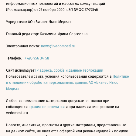
информационных технологий и массовых коммуникаций
(Роскомнадзор) от 27 ноября 2020 г. ЭЛ № ФС 77-79546
Учредитель: АО «Бизнес Ньюс Медиа»
Главный редактор: Казьмина Ирина Сергеевна
Электронная почта:
news@vedomosti.ru
Телефон:
+7 495 956-34-58
Сайт использует
IP адреса, cookie и данные геолокации
Пользователей сайта, условия использования содержатся в
Политике
в отношении обработки персональных данных АО «Бизнес Ньюс
Медиа»
Любое использование материалов допускается только при
соблюдении
правил перепечатки
и при наличии гиперссылки на
vedomosti.ru
Новости, аналитика, прогнозы и другие материалы, представленные
на данном сайте, не являются офертой или рекомендацией к покупке