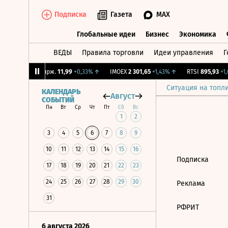
Подписка
Газета
MAX
Глобальные идеи
Бизнес
Экономика
ВЕДЫ
Правила торговли
Идеи управления
Г
Глобальные идеи
Бизнес
Экономик
8%
↑
CNY Бирж.
11,99
+0,33%
↑
IMOEX
2 301,65
+1,43%
↑
RTSI
895,93
+1,6
Ситуация на топл
КАЛЕНДАРЬ
Август
СОБЫТИЙ
Пн
Вт
Ср
Чт
Пт
Сб
Вс
1
2
3
4
5
6
7
8
9
10
11
12
13
14
15
16
Подписка
17
18
19
20
21
22
23
24
25
26
27
28
29
30
Реклама
31
РФРИТ
6 августа 2026