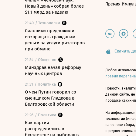
Фильм «Человек-паук:
Премия Импул
Новый день» собрал более
$1,1 млрд за неделю
21:40
/ Технологии
Силовики предложили
возвращать гражданам
деньги за услуги риэлторов
при обмане
Скачать дл
21:34
/ Общество
Минздрав начал реформу
Любое использов
научных центров
правил перепеч
21:31
/ Политика
Новости, аналити
О чем Путин говорил со
данном сайте, не
сменщиком Гладкова в
продаже каких-л
Белгородской области
На информацион
21:26
/ Политика
технологии (инф
Как партии
на основе сбора,
распределились в
предпочтениям п
бюллетене на выборах в