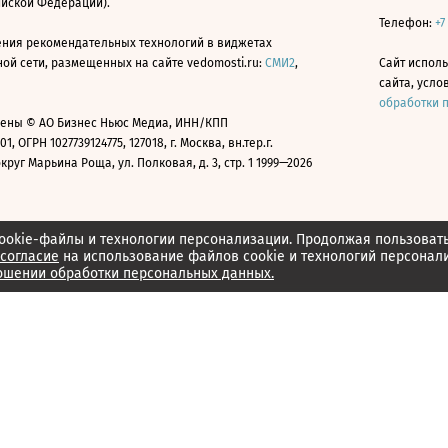
ийской Федерации).
Телефон:
+7
ния рекомендательных технологий в виджетах
й сети, размещенных на сайте vedomosti.ru:
СМИ2
,
Сайт испол
сайта, усл
обработки 
ены © АО Бизнес Ньюс Медиа, ИНН/КПП
01, ОГРН 1027739124775, 127018, г. Москва, вн.тер.г.
уг Марьина Роща, ул. Полковая, д. 3, стр. 1 1999—2026
ookie-файлы и технологии персонализации. Продолжая пользоват
согласие
на использование файлов cookie и технологий персонал
ошении обработки персональных данных.