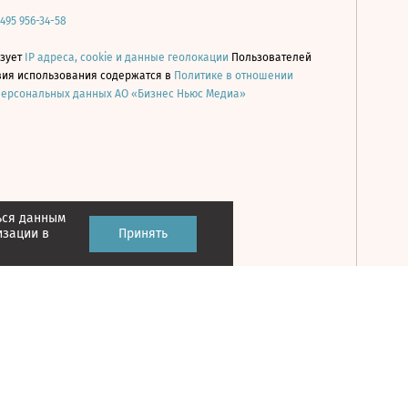
 495 956-34-58
ьзует
IP адреса, cookie и данные геолокации
Пользователей
овия использования содержатся в
Политике в отношении
персональных данных АО «Бизнес Ньюс Медиа»
ься данным
Принять
изации в