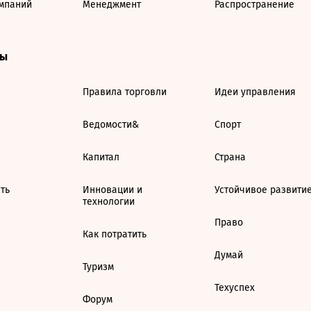
мпаний
Менеджмент
Распространение
ты
Правила торговли
Идеи управления
Ведомости&
Спорт
Капитал
Страна
ть
Инновации и
Устойчивое развити
технологии
Право
Как потратить
Думай
Туризм
Техуспех
Форум