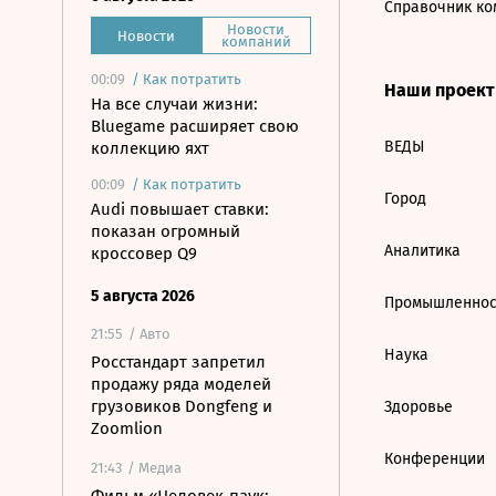
Справочник ко
Новости
Новости
компаний
00:09
/
Как потратить
Наши проек
На все случаи жизни:
Bluegame расширяет свою
ВЕДЫ
коллекцию яхт
00:09
/
Как потратить
Город
Audi повышает ставки:
показан огромный
Аналитика
кроссовер Q9
5 августа 2026
Промышленнос
21:55
/ Авто
Наука
Росстандарт запретил
продажу ряда моделей
грузовиков Dongfeng и
Здоровье
Zoomlion
Конференции
21:43
/ Медиа