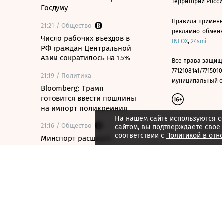
территории Росс
Госдуму
Правила примене
21:21
/ Общество
рекламно-обменно
Число рабочих въездов в
INFOX
,
24smi
РФ граждан Центральной
Азии сократилось на 15%
Все права защищ
7712108141/7715010
21:19
/ Политика
муниципальный окр
Bloomberg: Трамп
готовится ввести пошлины
на импорт поликремния
На нашем сайте используются c
21:16
/ Общество
сайтом, вы подтверждаете свое
соответствии с
Политикой в отн
Минспорт расширит
перечень спортивных
организаций для
налогового вычета
21:10
/ Экономика
Почему нефтегазовые
доходы бюджета в июле
достигли максимума с