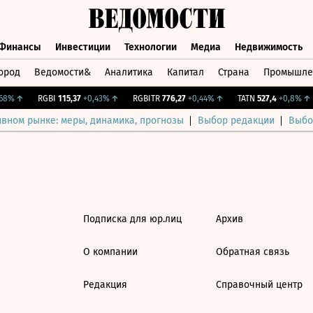
Финансы
Инвестиции
Технологии
Медиа
Недвижимость
ород
Ведомости&
Аналитика
Капитал
Страна
Промышле
а
Финансы
Инвестиции
Технологии
Медиа
Недвижимос
8%
↑
RGBI
115,37
+0,43%
↑
RGBITR
776,27
+0,44%
↑
TATN
527,4
+0,8%
↑
ивном рынке: меры, динамика, прогнозы
Выбор редакции
Выбо
Подписка для юр.лиц
Архив
О компании
Обратная связь
Редакция
Справочный центр