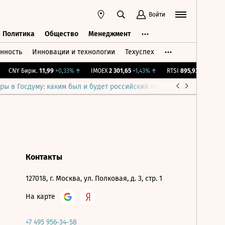
Войти
Политика
Общество
Менеджмент
нность
Инновации и технологии
Техуспех
ть
Политика
Общество
Менеджмент
CNY Бирж.
11,99
+0,33%
↑
IMOEX
2 301,65
+1,43%
↑
RTSI
895,93
+1,68%
↑
ры в Госдуму: каким был и будет российский парламент
Война н
Контакты
127018, г. Москва, ул. Полковая, д. 3, стр. 1
На карте
+7 495 956-34-58