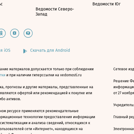
ьс
Ведомости Юг
Ведомости Северо-
Запад
я iOS
Скачать для Android
ание материалов допускается только при соблюдении
Сетевое изд
атки
и при наличии гиперссылки на vedomosti.ru
Решение Фе
ка, прогнозы и другие материалы, представленные на
информацио
 являются офертой или рекомендацией к покупке или
от 27 ноября
ибо активов.
Учредитель
ном ресурсе применяются рекомендательные
ормационные технологии предоставления информации
Главный ре
 систематизации и анализа сведений, относящихся к
ользователей сети «Интернет», находящихся на
Электронна