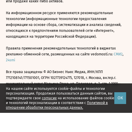
или продаже каких-либо активов.
На информационном ресурсе применяются рекомендательные
технологии (информационные технологии предоставления
информации на основе сбора, систематизации и анализа сведений,
относящихся к предпочтениям пользователей сети «Интернет»,
находящихся на территории Российской Федерации).
Правила применения рекомендательных технологий в виджетах
рекламно-обменной сети, размещенных на сайте vedomosti.ru:
СМИ2
,
24smi
Все права защищены © АО Бизнес Ньюс Медиа, ИНН/КПП
7712108141/771501001, ОГРН 1027739124775, 127018, г. Москва, вн.тер.г.
муниципальный округ Марьина Роща, ул. Полковая, д. 3, стр. 1 1999—
На нашем сайте используются cookie-файлы и технологии
2026
персонализации. Продолжая пользоваться данным сайтом, вы
ОК
подтверждаете свое
согласие
на использование файлов cookie
и технологий персонализации в соответствии с
Политикой в
отношении обработки персональных данных.