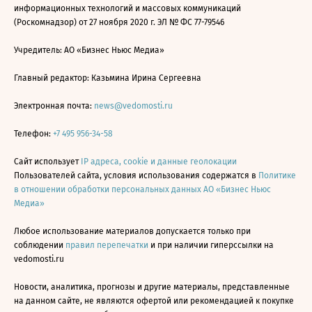
информационных технологий и массовых коммуникаций
(Роскомнадзор) от 27 ноября 2020 г. ЭЛ № ФС 77-79546
Учредитель: АО «Бизнес Ньюс Медиа»
Главный редактор: Казьмина Ирина Сергеевна
Электронная почта:
news@vedomosti.ru
Телефон:
+7 495 956-34-58
Сайт использует
IP адреса, cookie и данные геолокации
Пользователей сайта, условия использования содержатся в
Политике
в отношении обработки персональных данных АО «Бизнес Ньюс
Медиа»
Любое использование материалов допускается только при
соблюдении
правил перепечатки
и при наличии гиперссылки на
vedomosti.ru
Новости, аналитика, прогнозы и другие материалы, представленные
на данном сайте, не являются офертой или рекомендацией к покупке