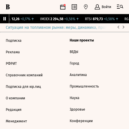
Войти
Бирж.
12,26
+0,17%
↑
IMOEX
2 294,58
+0,58%
↑
RTSI
879,73
+0,58%
↑
RGB
Ситуация на топливном рынке: меры, динамика, прогнозы
Выб
Наши проекты
Подписка
ВЕДЫ
Реклама
Город
РФРИТ
Аналитика
Справочник компаний
Промышленность
Подписка для юр.лиц
Наука
О компании
Здоровье
Редакция
Конференции
Менеджмент