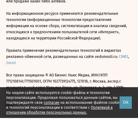
или продаже каких-либо активов.
На информационном ресурсе применяются рекомендательные
технологии (информационные технологии предоставления
информации на основе сбора, систематизации и анализа сведений,
относящихся к предпочтениям пользователей сети «Интернет»,
находящихся на территории Российской Федерации).
Правила применения рекомендательных технологий в виджетах
рекламно-обменной сети, размещенных на сайте vedomosti.ru:
СМИ2
,
24smi
Все права защищены © АО Бизнес Ньюс Медиа, ИНН/КПП
7712108141/771501001, ОГРН 1027739124775, 127018, г. Москва, вн.тер.г.
муниципальный округ Марьина Роща, ул. Полковая, д. 3, стр. 1 1999—
На нашем сайте используются cookie-файлы и технологии
2026
персонализации. Продолжая пользоваться данным сайтом, вы
ОК
подтверждаете свое
согласие
на использование файлов cookie
и технологий персонализации в соответствии с
Политикой в
отношении обработки персональных данных.