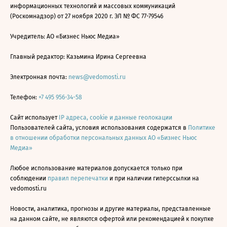
информационных технологий и массовых коммуникаций
(Роскомнадзор) от 27 ноября 2020 г. ЭЛ № ФС 77-79546
Учредитель: АО «Бизнес Ньюс Медиа»
Главный редактор: Казьмина Ирина Сергеевна
Электронная почта:
news@vedomosti.ru
Телефон:
+7 495 956-34-58
Сайт использует
IP адреса, cookie и данные геолокации
Пользователей сайта, условия использования содержатся в
Политике
в отношении обработки персональных данных АО «Бизнес Ньюс
Медиа»
Любое использование материалов допускается только при
соблюдении
правил перепечатки
и при наличии гиперссылки на
vedomosti.ru
Новости, аналитика, прогнозы и другие материалы, представленные
на данном сайте, не являются офертой или рекомендацией к покупке