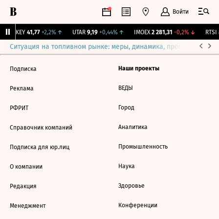
Войти
OKEY
41,77
+2,2%
↑
UTAR
9,19
+0,44%
↑
IMOEX
2 281,31
-0,2%
↓
RTSI
Ситуация на топливном рынке: меры, динамика, прогнозы
Выб
Наши проекты
Подписка
ВЕДЫ
Реклама
Город
РФРИТ
Аналитика
Справочник компаний
Промышленность
Подписка для юр.лиц
Наука
О компании
Здоровье
Редакция
Конференции
Менеджмент