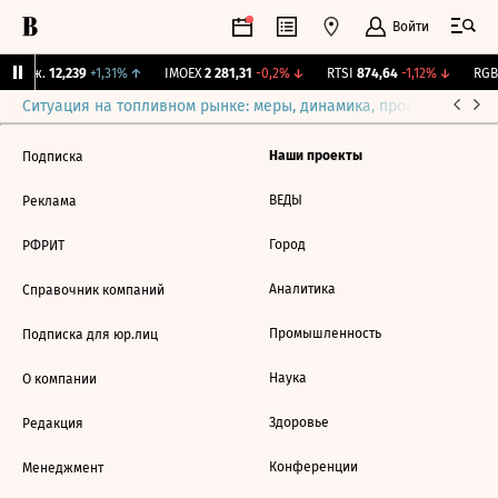
Войти
 Бирж.
12,239
+1,31%
↑
IMOEX
2 281,31
-0,2%
↓
RTSI
874,64
-1,12%
↓
RGBI
Ситуация на топливном рынке: меры, динамика, прогнозы
Выб
Наши проекты
Подписка
ВЕДЫ
Реклама
Город
РФРИТ
Аналитика
Справочник компаний
Промышленность
Подписка для юр.лиц
Наука
О компании
Здоровье
Редакция
Конференции
Менеджмент