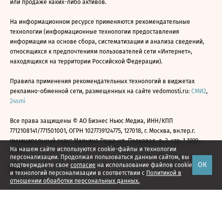
или продаже каких-либо активов.
На информационном ресурсе применяются рекомендательные
технологии (информационные технологии предоставления
информации на основе сбора, систематизации и анализа сведений,
относящихся к предпочтениям пользователей сети «Интернет»,
находящихся на территории Российской Федерации).
Правила применения рекомендательных технологий в виджетах
рекламно-обменной сети, размещенных на сайте vedomosti.ru:
СМИ2
,
24smi
Все права защищены © АО Бизнес Ньюс Медиа, ИНН/КПП
7712108141/771501001, ОГРН 1027739124775, 127018, г. Москва, вн.тер.г.
муниципальный округ Марьина Роща, ул. Полковая, д. 3, стр. 1 1999—
На нашем сайте используются cookie-файлы и технологии
2026
персонализации. Продолжая пользоваться данным сайтом, вы
ОК
подтверждаете свое
согласие
на использование файлов cookie
и технологий персонализации в соответствии с
Политикой в
отношении обработки персональных данных.