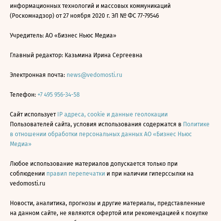
информационных технологий и массовых коммуникаций
(Роскомнадзор) от 27 ноября 2020 г. ЭЛ № ФС 77-79546
Учредитель: АО «Бизнес Ньюс Медиа»
Главный редактор: Казьмина Ирина Сергеевна
Электронная почта:
news@vedomosti.ru
Телефон:
+7 495 956-34-58
Сайт использует
IP адреса, cookie и данные геолокации
Пользователей сайта, условия использования содержатся в
Политике
в отношении обработки персональных данных АО «Бизнес Ньюс
Медиа»
Любое использование материалов допускается только при
соблюдении
правил перепечатки
и при наличии гиперссылки на
vedomosti.ru
Новости, аналитика, прогнозы и другие материалы, представленные
на данном сайте, не являются офертой или рекомендацией к покупке