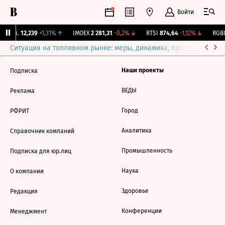
Войти
 Бирж.
12,239
+1,31%
↑
IMOEX
2 281,31
-0,2%
↓
RTSI
874,64
-1,12%
↓
RGBI
Ситуация на топливном рынке: меры, динамика, прогнозы
Выб
Наши проекты
Подписка
ВЕДЫ
Реклама
Город
РФРИТ
Аналитика
Справочник компаний
Промышленность
Подписка для юр.лиц
Наука
О компании
Здоровье
Редакция
Конференции
Менеджмент