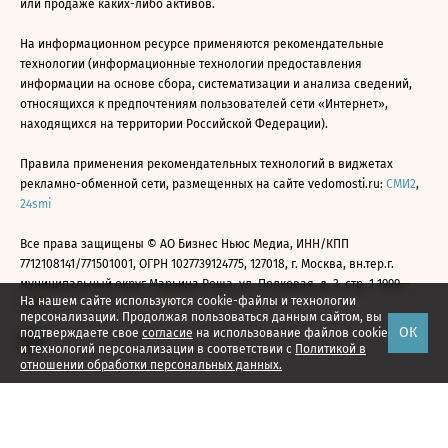
или продаже каких-либо активов.
На информационном ресурсе применяются рекомендательные
технологии (информационные технологии предоставления
информации на основе сбора, систематизации и анализа сведений,
относящихся к предпочтениям пользователей сети «Интернет»,
находящихся на территории Российской Федерации).
Правила применения рекомендательных технологий в виджетах
рекламно-обменной сети, размещенных на сайте vedomosti.ru:
СМИ2
,
24smi
Все права защищены © АО Бизнес Ньюс Медиа, ИНН/КПП
7712108141/771501001, ОГРН 1027739124775, 127018, г. Москва, вн.тер.г.
муниципальный округ Марьина Роща, ул. Полковая, д. 3, стр. 1 1999—
На нашем сайте используются cookie-файлы и технологии
2026
персонализации. Продолжая пользоваться данным сайтом, вы
ОК
подтверждаете свое
согласие
на использование файлов cookie
и технологий персонализации в соответствии с
Политикой в
отношении обработки персональных данных.