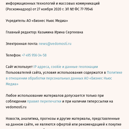
информационных технологий и массовых коммуникаций
(Роскомнадзор) от 27 ноября 2020 г. ЭЛ № ФС 77-79546
Учредитель: АО «Бизнес Ньюс Медиа»
Главный редактор: Казьмина Ирина Сергеевна
Электронная почта:
news@vedomosti.ru
Телефон:
+7 495 956-34-58
Сайт использует
IP адреса, cookie и данные геолокации
Пользователей сайта, условия использования содержатся в
Политике
в отношении обработки персональных данных АО «Бизнес Ньюс
Медиа»
Любое использование материалов допускается только при
соблюдении
правил перепечатки
и при наличии гиперссылки на
vedomosti.ru
Новости, аналитика, прогнозы и другие материалы, представленные
на данном сайте, не являются офертой или рекомендацией к покупке