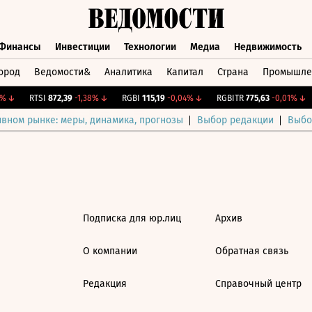
Финансы
Инвестиции
Технологии
Медиа
Недвижимость
ород
Ведомости&
Аналитика
Капитал
Страна
Промышле
а
Финансы
Инвестиции
Технологии
Медиа
Недвижимос
%
↓
RTSI
872,39
-1,38%
↓
RGBI
115,19
-0,04%
↓
RGBITR
775,63
-0,01%
↓
ивном рынке: меры, динамика, прогнозы
Выбор редакции
Выбо
Подписка для юр.лиц
Архив
О компании
Обратная связь
Редакция
Справочный центр