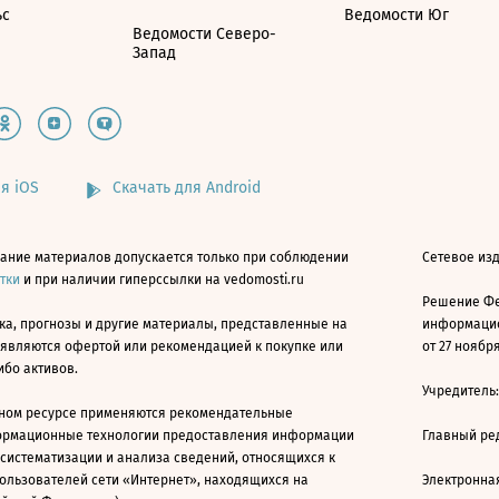
ьс
Ведомости Юг
Ведомости Северо-
Запад
я iOS
Скачать для Android
ание материалов допускается только при соблюдении
Сетевое изд
атки
и при наличии гиперссылки на vedomosti.ru
Решение Фе
ка, прогнозы и другие материалы, представленные на
информацио
 являются офертой или рекомендацией к покупке или
от 27 ноября
ибо активов.
Учредитель
ном ресурсе применяются рекомендательные
ормационные технологии предоставления информации
Главный ре
 систематизации и анализа сведений, относящихся к
ользователей сети «Интернет», находящихся на
Электронна