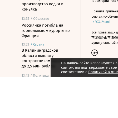
территории Росс
производство водки и
коньяка
Правила примене
рекламно-обменно
13:55
/ Общество
INFOX
,
24smi
Россиянка погибла на
горнолыжном курорте во
Все права защищ
Франции
7712108141/7715010
муниципальный окр
13:53
/
Страна
В Калининградской
области выплату
контрактникам увеличили
На нашем сайте используются c
до 2,5 млн рублей
сайтом, вы подтверждаете свое
соответствии с
Политикой в отн
13:43
/ Политика
Лукашенко назвал работу
основой сохранения мира в
Белоруссии
13:36
/
Страна
На Крымском мосту
возобновилось движение
после временного