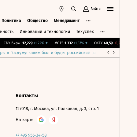
Войти
Политика
Общество
Менеджмент
нность
Инновации и технологии
Техуспех
ть
Политика
Общество
Менеджмент
CNY Бирж.
12,229
+1,22%
↑
MGTS
1 332
+1,37%
↑
OKEY
40,59
-0,29%
↓
IM
ры в Госдуму: каким был и будет российский парламент
Война н
Контакты
127018, г. Москва, ул. Полковая, д. 3, стр. 1
На карте
+7 495 956-34-58