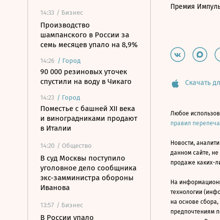
Премия Импул
14:33
/ Бизнес
Производство
шампанского в России за
семь месяцев упало на 8,9%
14:26
/
Город
90 000 резиновых уточек
спустили на воду в Чикаго
Скачать дл
14:23
/
Город
Поместье с башней XII века
Любое использов
и виноградниками продают
правил перепеч
в Италии
Новости, аналити
14:20
/ Общество
данном сайте, не
В суд Москвы поступило
продаже каких-л
уголовное дело сообщника
экс-замминистра обороны
На информацион
Иванова
технологии (инф
на основе сбора,
13:57
/ Бизнес
предпочтениям п
В России упало