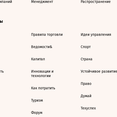
мпаний
Менеджмент
Распространение
ты
Правила торговли
Идеи управления
Ведомости&
Спорт
Капитал
Страна
ть
Инновации и
Устойчивое развити
технологии
Право
Как потратить
Думай
Туризм
Техуспех
Форум