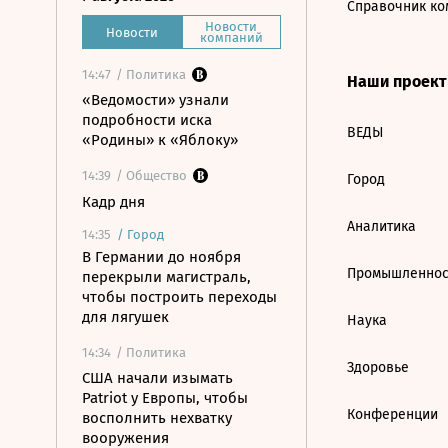
Справочник ко
Новости
Новости
компаний
14:47
/ Политика
Наши проек
«Ведомости» узнали
подробности иска
ВЕДЫ
«Родины» к «Яблоку»
14:39
/ Общество
Город
Кадр дня
Аналитика
14:35
/
Город
В Германии до ноября
Промышленнос
перекрыли магистраль,
чтобы построить переходы
для лягушек
Наука
14:34
/ Политика
Здоровье
США начали изымать
Patriot у Европы, чтобы
Конференции
восполнить нехватку
вооружения