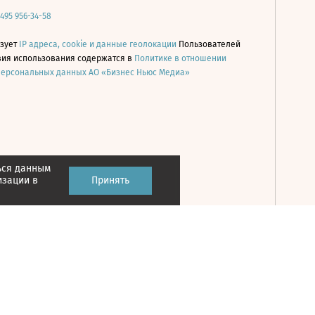
 495 956-34-58
ьзует
IP адреса, cookie и данные геолокации
Пользователей
овия использования содержатся в
Политике в отношении
персональных данных АО «Бизнес Ньюс Медиа»
ься данным
Принять
изации в