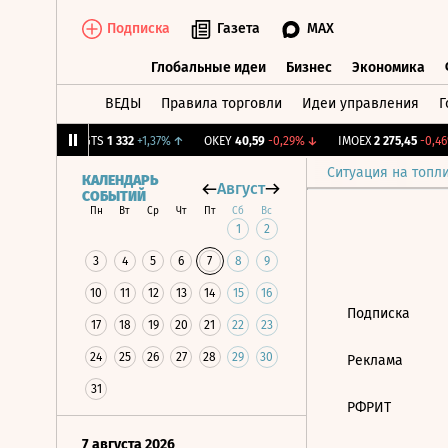
Подписка
Газета
MAX
Глобальные идеи
Бизнес
Экономика
ВЕДЫ
Правила торговли
Идеи управления
Г
Глобальные идеи
Бизнес
Экономик
+1,22%
↑
MGTS
1 332
+1,37%
↑
OKEY
40,59
-0,29%
↓
IMOEX
2 275,45
-0,46
Ситуация на топл
КАЛЕНДАРЬ
Август
СОБЫТИЙ
Пн
Вт
Ср
Чт
Пт
Сб
Вс
1
2
3
4
5
6
7
8
9
10
11
12
13
14
15
16
Подписка
17
18
19
20
21
22
23
24
25
26
27
28
29
30
Реклама
31
РФРИТ
7 августа 2026