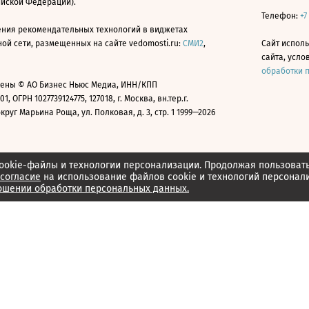
ийской Федерации).
Телефон:
+7
ния рекомендательных технологий в виджетах
й сети, размещенных на сайте vedomosti.ru:
СМИ2
,
Сайт испол
сайта, усл
обработки 
ены © АО Бизнес Ньюс Медиа, ИНН/КПП
01, ОГРН 1027739124775, 127018, г. Москва, вн.тер.г.
уг Марьина Роща, ул. Полковая, д. 3, стр. 1 1999—2026
ookie-файлы и технологии персонализации. Продолжая пользоват
согласие
на использование файлов cookie и технологий персонал
ошении обработки персональных данных.