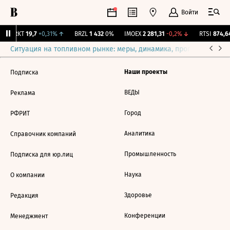
Войти
IRKT
19,7
+0,31%
↑
BRZL
1 432
0%
IMOEX
2 281,31
-0,2%
↓
RTSI
874,64
Ситуация на топливном рынке: меры, динамика, прогнозы
Выб
Наши проекты
Подписка
ВЕДЫ
Реклама
Город
РФРИТ
Аналитика
Справочник компаний
Промышленность
Подписка для юр.лиц
Наука
О компании
Здоровье
Редакция
Конференции
Менеджмент