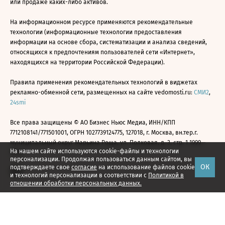
или продаже каких-либо активов.
На информационном ресурсе применяются рекомендательные
технологии (информационные технологии предоставления
информации на основе сбора, систематизации и анализа сведений,
относящихся к предпочтениям пользователей сети «Интернет»,
находящихся на территории Российской Федерации).
Правила применения рекомендательных технологий в виджетах
рекламно-обменной сети, размещенных на сайте vedomosti.ru:
СМИ2
,
24smi
Все права защищены © АО Бизнес Ньюс Медиа, ИНН/КПП
7712108141/771501001, ОГРН 1027739124775, 127018, г. Москва, вн.тер.г.
муниципальный округ Марьина Роща, ул. Полковая, д. 3, стр. 1 1999—
На нашем сайте используются cookie-файлы и технологии
2026
персонализации. Продолжая пользоваться данным сайтом, вы
ОК
подтверждаете свое
согласие
на использование файлов cookie
и технологий персонализации в соответствии с
Политикой в
отношении обработки персональных данных.