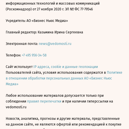
информационных технологий и массовых коммуникаций
(Роскомнадзор) от 27 ноября 2020 г. ЭЛ № ФС 77-79546
Учредитель: АО «Бизнес Ньюс Медиа»
Главный редактор: Казьмина Ирина Сергеевна
Электронная почта:
news@vedomosti.ru
Телефон:
+7 495 956-34-58
Сайт использует
IP адреса, cookie и данные геолокации
Пользователей сайта, условия использования содержатся в
Политике
в отношении обработки персональных данных АО «Бизнес Ньюс
Медиа»
Любое использование материалов допускается только при
соблюдении
правил перепечатки
и при наличии гиперссылки на
vedomosti.ru
Новости, аналитика, прогнозы и другие материалы, представленные
на данном сайте, не являются офертой или рекомендацией к покупке