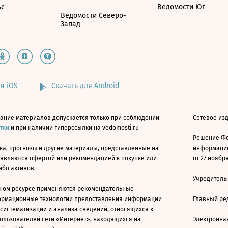
ьс
Ведомости Юг
Ведомости Северо-
Запад
я iOS
Скачать для Android
ание материалов допускается только при соблюдении
Сетевое изд
атки
и при наличии гиперссылки на vedomosti.ru
Решение Фе
ка, прогнозы и другие материалы, представленные на
информацио
 являются офертой или рекомендацией к покупке или
от 27 ноября
ибо активов.
Учредитель
ном ресурсе применяются рекомендательные
ормационные технологии предоставления информации
Главный ре
 систематизации и анализа сведений, относящихся к
ользователей сети «Интернет», находящихся на
Электронна