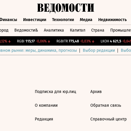
Финансы
Инвестиции
Технологии
Медиа
Недвижимость
ород
Ведомости&
Аналитика
Капитал
Страна
Промышле
а
Финансы
Инвестиции
Технологии
Медиа
Недвижимос
12%
↓
RGBI
115,17
-0,06%
↓
RGBITR
775,48
-0,03%
↓
LKOH
4 621,5
-0,64%
ивном рынке: меры, динамика, прогнозы
Выбор редакции
Выбо
Подписка для юр.лиц
Архив
О компании
Обратная связь
Редакция
Справочный центр