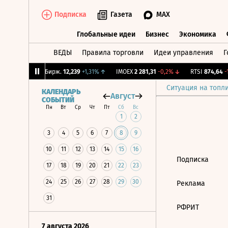
Подписка
Газета
MAX
Глобальные идеи
Бизнес
Экономика
ВЕДЫ
Правила торговли
Идеи управления
Г
Глобальные идеи
Бизнес
Экономик
,64%
↓
CNY Бирж.
12,239
+1,31%
↑
IMOEX
2 281,31
-0,2%
↓
RTSI
874,64
-1,
Ситуация на топл
КАЛЕНДАРЬ
Август
СОБЫТИЙ
Пн
Вт
Ср
Чт
Пт
Сб
Вс
1
2
3
4
5
6
7
8
9
10
11
12
13
14
15
16
Подписка
17
18
19
20
21
22
23
24
25
26
27
28
29
30
Реклама
31
РФРИТ
7 августа 2026