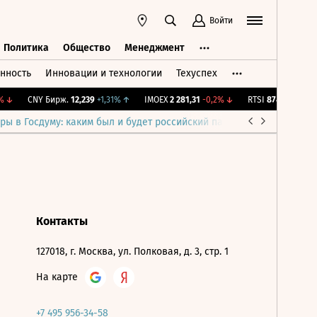
Войти
Политика
Общество
Менеджмент
нность
Инновации и технологии
Техуспех
ть
Политика
Общество
Менеджмент
↓
CNY Бирж.
12,239
+1,31%
↑
IMOEX
2 281,31
-0,2%
↓
RTSI
874,64
-1,12%
ры в Госдуму: каким был и будет российский парламент
Война н
Контакты
127018, г. Москва, ул. Полковая, д. 3, стр. 1
На карте
+7 495 956-34-58