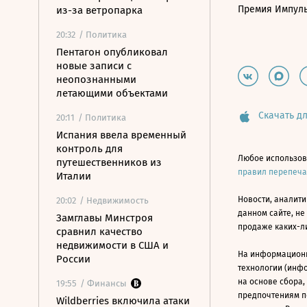
Премия Импул
из-за ветропарка
20:32
/ Политика
Пентагон опубликовал
новые записи с
неопознанными
летающими объектами
Скачать дл
20:11
/ Политика
Испания ввела временный
контроль для
Любое использов
путешественников из
правил перепеч
Италии
Новости, аналити
20:02
/ Недвижимость
данном сайте, не
Замглавы Минстроя
продаже каких-л
сравнил качество
недвижимости в США и
На информацион
России
технологии (инф
на основе сбора,
19:55
/ Финансы
предпочтениям п
Wildberries включила атаки