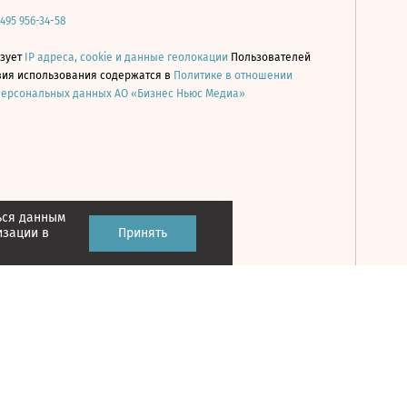
 495 956-34-58
ьзует
IP адреса, cookie и данные геолокации
Пользователей
овия использования содержатся в
Политике в отношении
персональных данных АО «Бизнес Ньюс Медиа»
ься данным
Принять
изации в