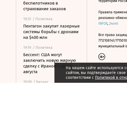
территории Росс
беспилотников в
страхование заказов
Правила примене
рекламно-обменно
19:31
/ Политика
INFOX
,
24smi
Пентагон закупит лазерные
системы борьбы с дронами
Все права защищ
на $400 млн
7712108141/7715010
муниципальный окр
19:19
/ Политика
Бессент: США могут
заключить новую мирную
сделку с Ираном 7 или 8
На нашем сайте используются c
августа
сайтом, вы подтверждаете свое
соответствии с
Политикой в отн
19:00
/ Бизнес
Аукцион по продаже
Рижского вокзала вновь не
состоялся
18:44
/ Политика
В Раде призвали Федорова
отправиться служить в ВСУ