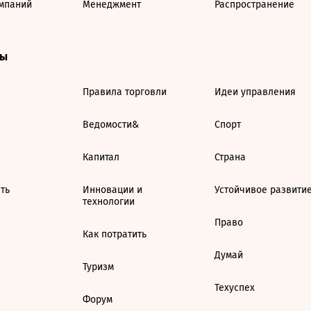
мпаний
Менеджмент
Распространение
ты
Правила торговли
Идеи управления
Ведомости&
Спорт
Капитал
Страна
ть
Инновации и
Устойчивое развити
технологии
Право
Как потратить
Думай
Туризм
Техуспех
Форум