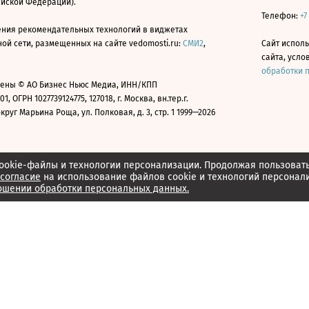
ийской Федерации).
Телефон:
+7
ния рекомендательных технологий в виджетах
й сети, размещенных на сайте vedomosti.ru:
СМИ2
,
Сайт испол
сайта, усл
обработки 
ены © АО Бизнес Ньюс Медиа, ИНН/КПП
01, ОГРН 1027739124775, 127018, г. Москва, вн.тер.г.
уг Марьина Роща, ул. Полковая, д. 3, стр. 1 1999—2026
ookie-файлы и технологии персонализации. Продолжая пользоват
согласие
на использование файлов cookie и технологий персонал
ошении обработки персональных данных.