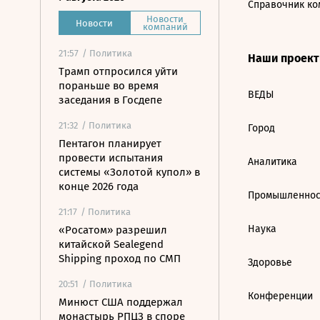
Справочник ко
Новости
Новости
компаний
21:57
/ Политика
Наши проек
Трамп отпросился уйти
пораньше во время
ВЕДЫ
заседания в Госдепе
21:32
/ Политика
Город
Пентагон планирует
провести испытания
Аналитика
системы «Золотой купол» в
конце 2026 года
Промышленнос
21:17
/ Политика
Наука
«Росатом» разрешил
китайской Sealegend
Shipping проход по СМП
Здоровье
20:51
/ Политика
Конференции
Минюст США поддержал
монастырь РПЦЗ в споре