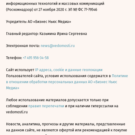
информационных технологий и массовых коммуникаций
(Роскомнадзор) от 27 ноября 2020 г. ЭЛ № ФС 77-79546
Учредитель: АО «Бизнес Ньюс Медиа»
Главный редактор: Казьмина Ирина Сергеевна
Электронная почта:
news@vedomosti.ru
Телефон:
+7 495 956-34-58
Сайт использует
IP адреса, cookie и данные геолокации
Пользователей сайта, условия использования содержатся в
Политике
в отношении обработки персональных данных АО «Бизнес Ньюс
Медиа»
Любое использование материалов допускается только при
соблюдении
правил перепечатки
и при наличии гиперссылки на
vedomosti.ru
Новости, аналитика, прогнозы и другие материалы, представленные
на данном сайте, не являются офертой или рекомендацией к покупке