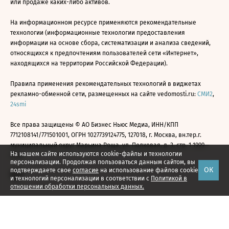
или продаже каких-либо активов.
На информационном ресурсе применяются рекомендательные
технологии (информационные технологии предоставления
информации на основе сбора, систематизации и анализа сведений,
относящихся к предпочтениям пользователей сети «Интернет»,
находящихся на территории Российской Федерации).
Правила применения рекомендательных технологий в виджетах
рекламно-обменной сети, размещенных на сайте vedomosti.ru:
СМИ2
,
24smi
Все права защищены © АО Бизнес Ньюс Медиа, ИНН/КПП
7712108141/771501001, ОГРН 1027739124775, 127018, г. Москва, вн.тер.г.
муниципальный округ Марьина Роща, ул. Полковая, д. 3, стр. 1 1999—
На нашем сайте используются cookie-файлы и технологии
2026
персонализации. Продолжая пользоваться данным сайтом, вы
ОК
подтверждаете свое
согласие
на использование файлов cookie
и технологий персонализации в соответствии с
Политикой в
отношении обработки персональных данных.