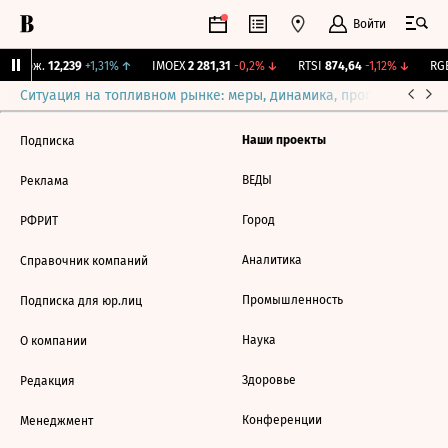
Войти
Y Бирж.
12,239
+1,31%
↑
IMOEX
2 281,31
-0,2%
↓
RTSI
874,64
-1,12%
↓
RGB
Ситуация на топливном рынке: меры, динамика, прогнозы
Выб
Наши проекты
Подписка
ВЕДЫ
Реклама
Город
РФРИТ
Аналитика
Справочник компаний
Промышленность
Подписка для юр.лиц
Наука
О компании
Здоровье
Редакция
Конференции
Менеджмент