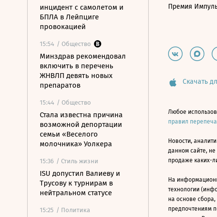
Премия Импул
инцидент с самолетом и
БПЛА в Лейпциге
провокацией
15:54
/ Общество
Минздрав рекомендовал
включить в перечень
ЖНВЛП девять новых
Скачать дл
препаратов
15:44
/ Общество
Любое использов
Стала известна причина
правил перепеч
возможной депортации
семьи «Веселого
Новости, аналити
молочника» Уолкера
данном сайте, не
продаже каких-л
15:36
/ Стиль жизни
ISU допустил Валиеву и
На информацион
Трусову к турнирам в
технологии (инф
нейтральном статусе
на основе сбора,
предпочтениям п
15:25
/ Политика