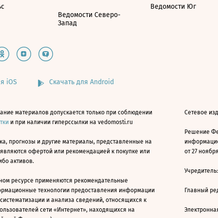
ьс
Ведомости Юг
Ведомости Северо-
Запад
я iOS
Скачать для Android
ание материалов допускается только при соблюдении
Сетевое изд
атки
и при наличии гиперссылки на vedomosti.ru
Решение Фе
ка, прогнозы и другие материалы, представленные на
информацио
 являются офертой или рекомендацией к покупке или
от 27 ноября
ибо активов.
Учредитель
ном ресурсе применяются рекомендательные
ормационные технологии предоставления информации
Главный ре
 систематизации и анализа сведений, относящихся к
ользователей сети «Интернет», находящихся на
Электронна