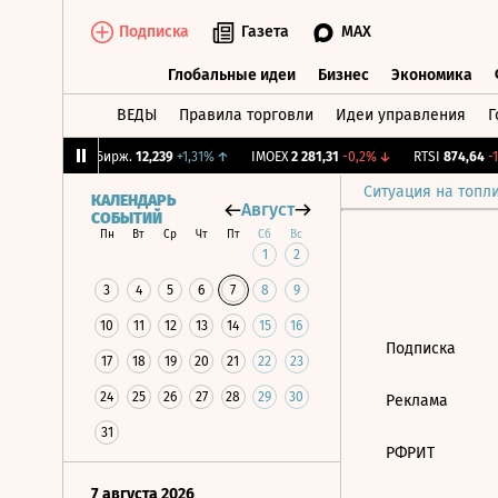
Подписка
Газета
MAX
Глобальные идеи
Бизнес
Экономика
ВЕДЫ
Правила торговли
Идеи управления
Г
Глобальные идеи
Бизнес
Экономик
,45%
↓
CNY Бирж.
12,239
+1,31%
↑
IMOEX
2 281,31
-0,2%
↓
RTSI
874,64
-1,
Ситуация на топл
КАЛЕНДАРЬ
Август
СОБЫТИЙ
Пн
Вт
Ср
Чт
Пт
Сб
Вс
1
2
3
4
5
6
7
8
9
10
11
12
13
14
15
16
Подписка
17
18
19
20
21
22
23
24
25
26
27
28
29
30
Реклама
31
РФРИТ
7 августа 2026