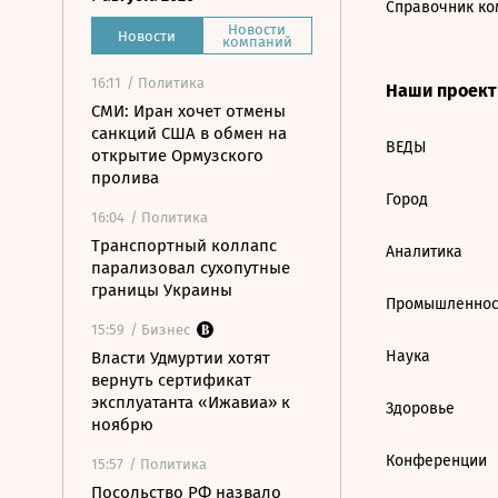
Справочник ко
Новости
Новости
компаний
16:11
/ Политика
Наши проек
СМИ: Иран хочет отмены
санкций США в обмен на
ВЕДЫ
открытие Ормузского
пролива
Город
16:04
/ Политика
Транспортный коллапс
Аналитика
парализовал сухопутные
границы Украины
Промышленнос
15:59
/ Бизнес
Наука
Власти Удмуртии хотят
вернуть сертификат
эксплуатанта «Ижавиа» к
Здоровье
ноябрю
Конференции
15:57
/ Политика
Посольство РФ назвало