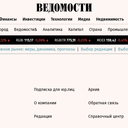
Финансы
Инвестиции
Технологии
Медиа
Недвижимость
ород
Ведомости&
Аналитика
Капитал
Страна
Промышле
а
Финансы
Инвестиции
Технологии
Медиа
Недвижимос
12%
↓
RGBI
115,17
-0,06%
↓
RGBITR
775,51
-0,03%
↓
MOEX
159,42
-0,45%
ивном рынке: меры, динамика, прогнозы
Выбор редакции
Выбо
Подписка для юр.лиц
Архив
О компании
Обратная связь
Редакция
Справочный центр