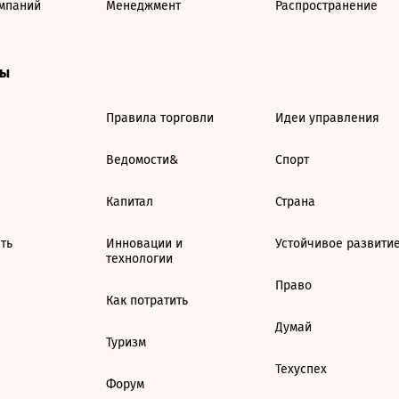
мпаний
Менеджмент
Распространение
ты
Правила торговли
Идеи управления
Ведомости&
Спорт
Капитал
Страна
ть
Инновации и
Устойчивое развити
технологии
Право
Как потратить
Думай
Туризм
Техуспех
Форум