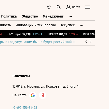
Войти
Политика
Общество
Менеджмент
нность
Инновации и технологии
Техуспех
ть
Политика
Общество
Менеджмент
↓
CNY Бирж.
12,239
+1,31%
↑
IMOEX
2 281,31
-0,2%
↓
RTSI
874,64
-1,12%
↓
ры в Госдуму: каким был и будет российский парламент
Война н
Контакты
127018, г. Москва, ул. Полковая, д. 3, стр. 1
На карте
+7 495 956-34-58