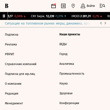
Войти
BI
115,17
-0,06%
↓
CNY Бирж.
12,239
+1,31%
↑
IMOEX
2 281,31
-0,2%
↓
RG
Ситуация на топливном рынке: меры, динамика, прогнозы
Выб
Наши проекты
Подписка
ВЕДЫ
Реклама
Город
РФРИТ
Аналитика
Справочник компаний
Промышленность
Подписка для юр.лиц
Наука
О компании
Здоровье
Редакция
Конференции
Менеджмент