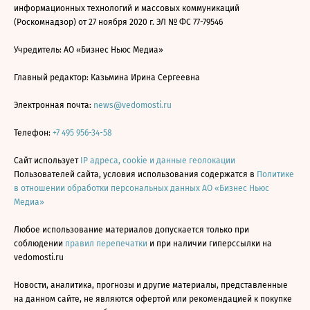
информационных технологий и массовых коммуникаций
(Роскомнадзор) от 27 ноября 2020 г. ЭЛ № ФС 77-79546
Учредитель: АО «Бизнес Ньюс Медиа»
Главный редактор: Казьмина Ирина Сергеевна
Электронная почта:
news@vedomosti.ru
Телефон:
+7 495 956-34-58
Сайт использует
IP адреса, cookie и данные геолокации
Пользователей сайта, условия использования содержатся в
Политике
в отношении обработки персональных данных АО «Бизнес Ньюс
Медиа»
Любое использование материалов допускается только при
соблюдении
правил перепечатки
и при наличии гиперссылки на
vedomosti.ru
Новости, аналитика, прогнозы и другие материалы, представленные
на данном сайте, не являются офертой или рекомендацией к покупке