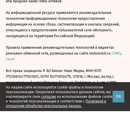
или продаже каких-либо активов.
На информационном ресурсе применяются рекомендательные
технологии (информационные технологии предоставления
информации на основе сбора, систематизации и анализа сведений,
относящихся к предпочтениям пользователей сети «Интернет»,
находящихся на территории Российской Федерации).
Правила применения рекомендательных технологий в виджетах
рекламно-обменной сети, размещенных на сайте vedomosti.ru:
СМИ2
,
24smi
Все права защищены © АО Бизнес Ньюс Медиа, ИНН/КПП
7712108141/771501001, ОГРН 1027739124775, 127018, г. Москва, вн.тер.г.
муниципальный округ Марьина Роща, ул. Полковая, д. 3, стр. 1 1999—
На нашем сайте используются cookie-файлы и технологии
2026
персонализации. Продолжая пользоваться данным сайтом, вы
ОК
подтверждаете свое
согласие
на использование файлов cookie
и технологий персонализации в соответствии с
Политикой в
отношении обработки персональных данных.