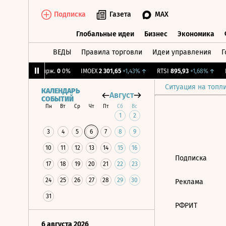
Подписка
Газета
MAX
Глобальные идеи
Бизнес
Экономика
ВЕДЫ
Правила торговли
Идеи управления
Г
Глобальные идеи
Бизнес
Экономик
9%
↓
CNY Бирж.
0
0%
IMOEX
2 301,65
+1,43%
↑
RTSI
895,93
+1,68%
↑
R
Ситуация на топл
КАЛЕНДАРЬ
Август
СОБЫТИЙ
Пн
Вт
Ср
Чт
Пт
Сб
Вс
1
2
3
4
5
6
7
8
9
10
11
12
13
14
15
16
Подписка
17
18
19
20
21
22
23
24
25
26
27
28
29
30
Реклама
31
РФРИТ
6 августа 2026