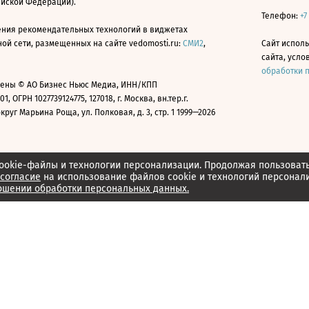
ийской Федерации).
Телефон:
+7
ния рекомендательных технологий в виджетах
й сети, размещенных на сайте vedomosti.ru:
СМИ2
,
Сайт испол
сайта, усл
обработки 
ены © АО Бизнес Ньюс Медиа, ИНН/КПП
01, ОГРН 1027739124775, 127018, г. Москва, вн.тер.г.
уг Марьина Роща, ул. Полковая, д. 3, стр. 1 1999—2026
ookie-файлы и технологии персонализации. Продолжая пользоват
согласие
на использование файлов cookie и технологий персонал
ошении обработки персональных данных.