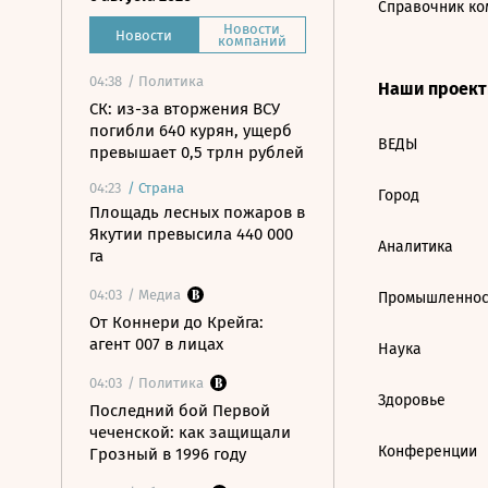
Справочник ко
Новости
Новости
компаний
04:38
/ Политика
Наши проек
СК: из-за вторжения ВСУ
погибли 640 курян, ущерб
ВЕДЫ
превышает 0,5 трлн рублей
04:23
/
Страна
Город
Площадь лесных пожаров в
Якутии превысила 440 000
Аналитика
га
04:03
/ Медиа
Промышленнос
От Коннери до Крейга:
агент 007 в лицах
Наука
04:03
/ Политика
Здоровье
Последний бой Первой
чеченской: как защищали
Конференции
Грозный в 1996 году