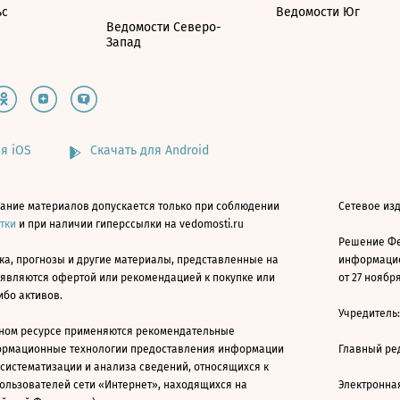
ьс
Ведомости Юг
Ведомости Северо-
Запад
я iOS
Скачать для Android
ание материалов допускается только при соблюдении
Сетевое изд
атки
и при наличии гиперссылки на vedomosti.ru
Решение Фе
ка, прогнозы и другие материалы, представленные на
информацио
 являются офертой или рекомендацией к покупке или
от 27 ноября
ибо активов.
Учредитель
ном ресурсе применяются рекомендательные
ормационные технологии предоставления информации
Главный ре
 систематизации и анализа сведений, относящихся к
ользователей сети «Интернет», находящихся на
Электронна