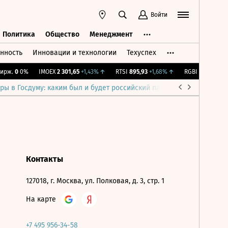
Войти
Политика
Общество
Менеджмент
нность
Инновации и технологии
Техуспех
ть
Политика
Общество
Менеджмент
рж.
0
0%
IMOEX
2 301,65
+1,43%
↑
RTSI
895,93
+1,68%
↑
RGBI
115,36
+0,1
ры в Госдуму: каким был и будет российский парламент
Война н
Контакты
127018, г. Москва, ул. Полковая, д. 3, стр. 1
На карте
+7 495 956-34-58