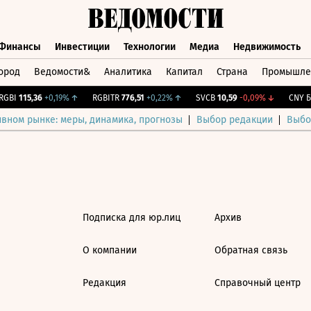
Финансы
Инвестиции
Технологии
Медиа
Недвижимость
ород
Ведомости&
Аналитика
Капитал
Страна
Промышле
а
Финансы
Инвестиции
Технологии
Медиа
Недвижимос
GBI
115,36
+0,19%
↑
RGBITR
776,51
+0,22%
↑
SVCB
10,59
-0,09%
↓
CNY Би
ивном рынке: меры, динамика, прогнозы
Выбор редакции
Выбо
Подписка для юр.лиц
Архив
О компании
Обратная связь
Редакция
Справочный центр