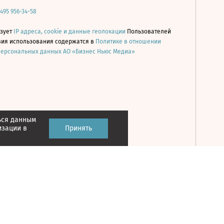
 495 956-34-58
ьзует
IP адреса, cookie и данные геолокации
Пользователей
овия использования содержатся в
Политике в отношении
персональных данных АО «Бизнес Ньюс Медиа»
ься данным
Принять
изации в