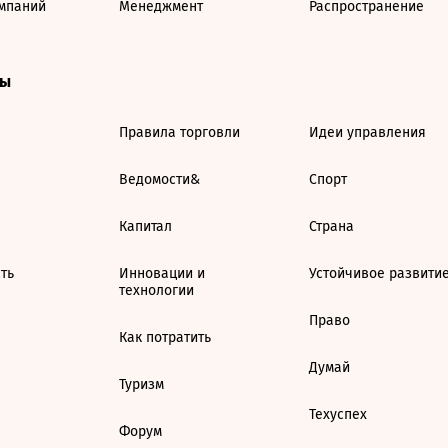
мпаний
Менеджмент
Распространение
ты
Правила торговли
Идеи управления
Ведомости&
Спорт
Капитал
Страна
ть
Инновации и
Устойчивое развити
технологии
Право
Как потратить
Думай
Туризм
Техуспех
Форум