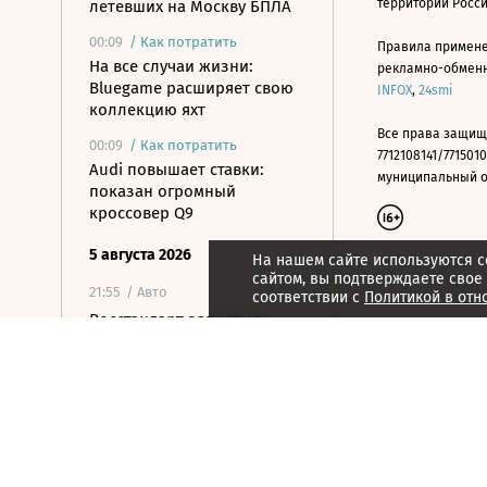
территории Росс
летевших на Москву БПЛА
00:09
/
Как потратить
Правила примене
На все случаи жизни:
рекламно-обменно
Bluegame расширяет свою
INFOX
,
24smi
коллекцию яхт
Все права защищ
00:09
/
Как потратить
7712108141/7715010
Audi повышает ставки:
муниципальный окр
показан огромный
кроссовер Q9
5 августа 2026
На нашем сайте используются c
сайтом, вы подтверждаете свое
21:55
/ Авто
соответствии с
Политикой в отн
Росстандарт запретил
продажу ряда моделей
грузовиков Dongfeng и
Zoomlion
21:43
/ Медиа
Фильм «Человек-паук:
Новый день» собрал более