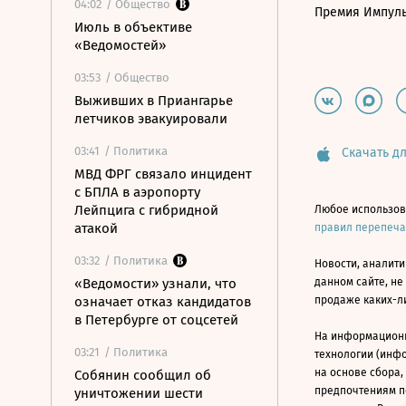
04:02
/ Общество
Премия Импул
Июль в объективе
«Ведомостей»
03:53
/ Общество
Выживших в Приангарье
летчиков эвакуировали
03:41
/ Политика
Скачать дл
МВД ФРГ связало инцидент
с БПЛА в аэропорту
Лейпцига с гибридной
Любое использов
атакой
правил перепеч
03:32
/ Политика
Новости, аналити
«Ведомости» узнали, что
данном сайте, не
означает отказ кандидатов
продаже каких-л
в Петербурге от соцсетей
На информацион
03:21
/ Политика
технологии (инф
на основе сбора,
Собянин сообщил об
предпочтениям п
уничтожении шести