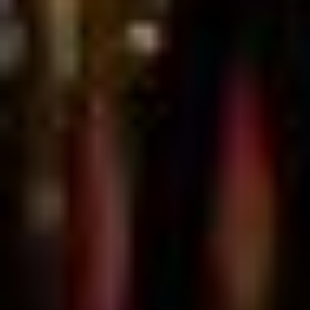
5
/5
Обзор
На сайт
Смотреть полный список
Топ букмекеров на Андроид
5
/5
Обзор
На сайт
5
/5
Обзор
На сайт
5
/5
Обзор
На сайт
Смотреть полный список
Смотреть всё
Рекомендуем
«В России повысится планка единоборств. Ориентир -
чемпионат мира». Каманцев - о новых принципах судейства
Новости
Фестиваль северной культуры «Имандра» пройдет 22–23
августа в Мончегорске
Новости