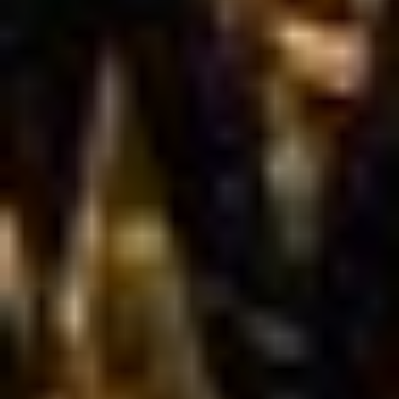
5
/5
Обзор
На сайт
Смотреть полный список
БК с мобильной версией
5
/5
Обзор
На сайт
5
/5
Обзор
На сайт
5
/5
Обзор
На сайт
Смотреть полный список
Киберспортивные букмекеры
5
/5
Обзор
На сайт
5
/5
Обзор
На сайт
5
/5
Обзор
На сайт
Смотреть полный список
Топ букмекерских контор на iOS