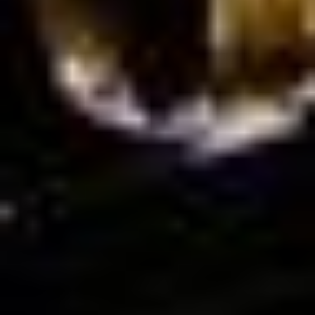
Новости
Матч «Ротор» — «СКА-Хабаровск» стал самым
крупным по обороту букмекеров во 2-м туре Лиги PARI
Экспресс-ставка принесла беттору более 800 тысяч
рублей
Новости
Победа Англии над Францией принесла беттору более
41 000 000 рублей
Один из самых крупных выигрышей в PARI на ЧМ-2026
Новости
Бетторы считают Испанию фаворитом 90 минут финала
ЧМ-2026, но верят в чемпионство Аргентины
Главный матч года
Новости
Испания - Аргентина, 19 июля: где смотреть финал
ЧМ-2026, прямая трансляция матча
Месси идет за вторым Кубком мира