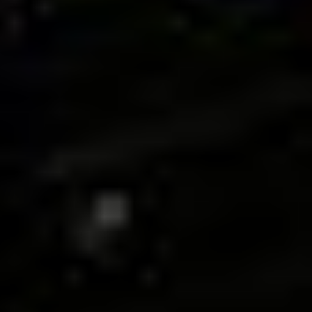
Матч «Ротор» — «СКА-Хабаровск» стал самым
крупным по обороту букмекеров во 2-м туре Лиги PARI
Экспресс-ставка принесла беттору более 800 тысяч
рублей
Новости
Победа Англии над Францией принесла беттору более
41 000 000 рублей
Один из самых крупных выигрышей в PARI на ЧМ-2026
Новости
Бетторы считают Испанию фаворитом 90 минут финала
ЧМ-2026, но верят в чемпионство Аргентины
Главный матч года
Новости
Испания - Аргентина, 19 июля: где смотреть финал
ЧМ-2026, прямая трансляция матча
Месси идет за вторым Кубком мира
Показать еще