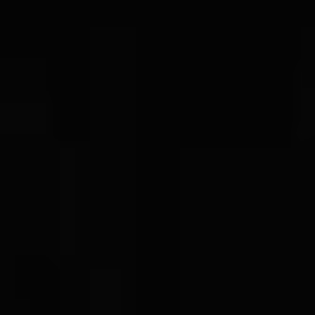
Норвегии в этом виде будет трудно бороться за золото
Роман Фейгин
Источник: IBU
Полное содержание
В субботу, 18 февраля, на чемпионате мира по биатлону в
немецком Оберхофе, состоится не только мужская эстафета
Призеры в женских эстафетах на Олимпиадах и ЧМ
4х7,5 км, но и женская 4х6 км. В этом виде программы
Расклады перед гонкой
Норвегия не является фаворитом. На кого ставить?
Ставка на победителя
Кто победит?