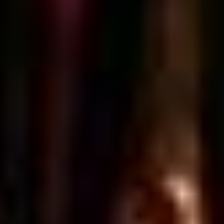
5
/5
Обзор
На сайт
Смотреть полный список
Топ букмекеров на Андроид
5
/5
Обзор
На сайт
5
/5
Обзор
На сайт
5
/5
Обзор
На сайт
Смотреть полный список
Смотреть всё
Рекомендуем
«В России повысится планка единоборств. Ориентир -
чемпионат мира». Каманцев - о новых принципах судейства
Новости
Фестиваль северной культуры «Имандра» пройдет 22–23
августа в Мончегорске
Новости
Букмекер БЕТ-М обновил приветственную акцию