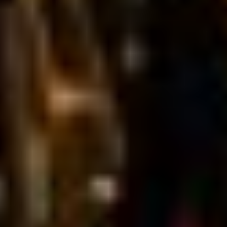
5
/5
Обзор
На сайт
Смотреть полный список
БК с мобильной версией
5
/5
Обзор
На сайт
5
/5
Обзор
На сайт
5
/5
Обзор
На сайт
Смотреть полный список
Киберспортивные букмекеры
5
/5
Обзор
На сайт
5
/5
Обзор
На сайт
5
/5
Обзор
На сайт
Смотреть полный список
Топ букмекерских контор на iOS