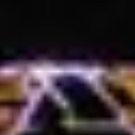
ЛУЧШИЕ БУКМЕКЕРСКИЕ КОНТОРЫ РОССИИ В
2023 ГОДУ
Расклады перед гонкой
На трех последних чемпионатах мира лучший результат в
женской эстафете неизменно показывала сборная Норвегии.
Однако сейчас она не входит в число фаворитов. Лидер
команды Тириль Экхофф пропускает сезон из-за последствий
коронавируса, а без нее сбалансированный состав собрать не
удалось. На этапах Кубка мира норвежки лишь в двух гонках
из четырех попадала в тройку призеров.
ЛУЧШИЕ БУКМЕКЕРСКИЕ КОНТОРЫ С QIWI
Да, у скандинавской сборной есть Марте Олсбю-Ройселанн,
на этой неделе побившая рекорд по количеству золотых
медалей на ЧМ за всю историю (13). Есть и крепкая
эстафетчица Ингрид Тандревольд, но достойных третьего и