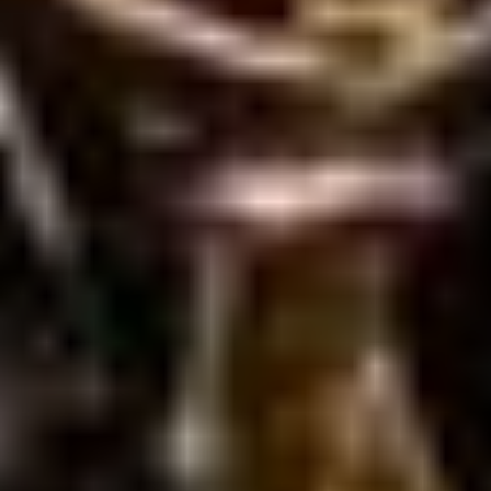
Швеция
(Линн Перссон, Анна Магнуссон, Эльвира
Эберг, Ханна Эберг)
Франция
(Лу Жанмонно, Анаис Шевалье-Буше, Хлое
Шевалье, Жюлия Симон)
Германия
(Ванесса Фойт, Ханна Кебингер, София
Шнайдер, Дениз Херрманн-Вик)
Норвегия
(Каролин Кноттен, Ингрид Тандревольд,
Рагнхильд Фемстейневик, Марте Олсбю-Ройселанн)
Италия
(Самуэла Комола, Доротея Вирер, Ханна
Аухенталлер, Лиза Виттоцци)
Швейцария
(Эми Басерга, Аита Гаспарин, Элиза
Гаспарин, Лена Хеки-Гросс)
Чехия
(Тереза Воборникова, Тереза Винкларкова,
Маркета Давидова, Люция Харватова)
Австрия
(Дуня Здоуц, Анна Гандлер, Анна Юппе, Лиза
Тереза Хаузер)
UPD: результат
Гонка завершилась победой сборной Италии. Второй стала