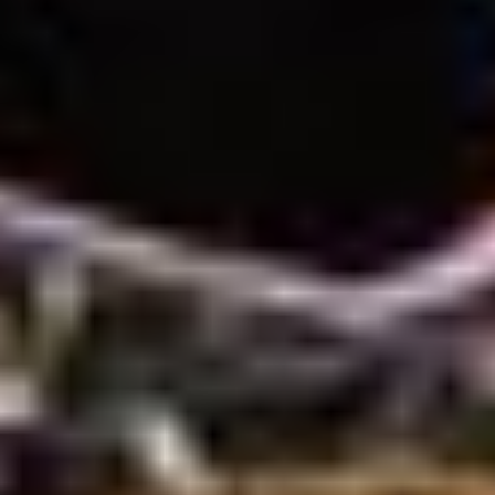
«Фонбет»
2,65
2,65
5,50
5,00
7,
«Олимп»
2,75
2,75
6,55
6,55
8,
«Зенит»
2,75
2,75
5,50
4,50
7,
«Марафон»
2,83
2,84
6,50
6,70
8,
Ставка «Кто выше»
На этом рынке
«1хСтавка»
выделяет несколько любопытных
противостояний:
ЧМ по биатлону. Женская эстафета. Кто выш