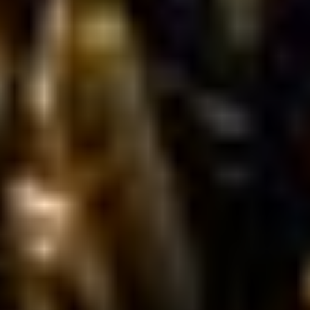
5
/5
Обзор
На сайт
5
/5
Обзор
На сайт
5
/5
Обзор
На сайт
Смотреть полный список
Букмекеры с бонусами
5
/5
Обзор
На сайт
5
/5
Обзор
На сайт
5
/5
Обзор
На сайт
Смотреть полный список
Букмекеры с лайв-ставками
5
/5
Обзор
На сайт
5
/5
Обзор
На сайт