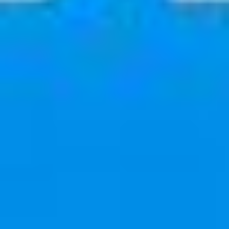
Информация об организаторе основанных на риске игр, пари,
о правилах их проведения, о призовом фонде таких игр, пари,
о количестве, сроках, месте и порядке получения призов или
выигрышей указана на сайте www.betcity.ru. Розыгрыш
происходит во время события.
Топы букмекеров
Смотреть всё
БК с минимальным депозитом
5
/5
Обзор
На сайт
5
/5
Обзор
На сайт
5
/5
Обзор
На сайт
Смотреть полный список
Букмекеры с бонусами
5
/5
Обзор
На сайт