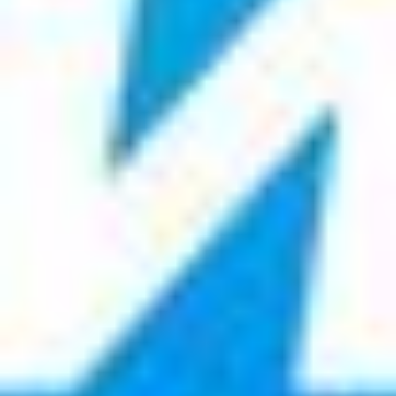
счетом 2:1. Это событие доступно в линии PARI за
9.50
. На
ничью 1:1 аналитики дают котировку
10.00
. Успех
«Ньюкасла» со счетом 2:1 можно взять
за
19.00
.
«Ливерпуль» уверенно идет на первом месте в АПЛ, опережая
ближайшего преследователя на 11 очков. Вероятность того,
что подопечные Арне Слота завоюют трофей в этом сезоне,
оценивается котировкой
1.05
. «Ньюкасл» с 44 очками
располагается на шестой строчке, однако от четвертого места
клуб отстает всего на два балла. Поставить на то, что
«Ньюкасл» сумеет войти в топ-4 по итогам сезона, можно с
коэффициентом
3.00
.
Ранее по теме:
Обзор букмекерской конторы PARI
Erid: 2VtzqukHk1d
Призовой квиз от БЕТСИТИ
Проверьте знания об истории Лиги чемпионов и заберите
подарок
* Бонус зачисляется в виде фрибета на сумму до 1500 рублей.
Фрибет – бонусные средства, зачисляемые Участнику Акции
на бонусный счёт, по факту выполнения условий.