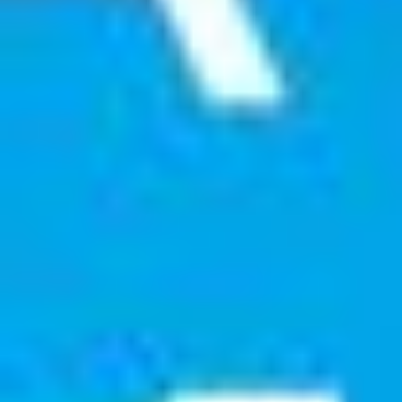
5
/5
Обзор
На сайт
5
/5
Обзор
На сайт
Смотреть полный список
Легальные букмекеры России
5
/5
Обзор
На сайт
5
/5
Обзор
На сайт
5
/5
Обзор
На сайт
Смотреть полный список
Топ букмекеров на Андроид
5
/5
Обзор
На сайт
5
/5
Обзор
На сайт
5
/5
Обзор
На сайт
Смотреть полный список
Смотреть всё