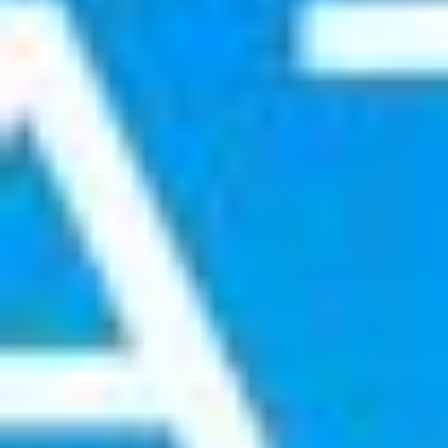
Киберспортивные букмекеры
5
/5
Обзор
На сайт
5
/5
Обзор
На сайт
5
/5
Обзор
На сайт
Смотреть полный список
Топ букмекерских контор на iOS
5
/5
Обзор
На сайт
5
/5
Обзор
На сайт
5
/5
Обзор
На сайт
Смотреть полный список
Лучшие букмекерские конторы
5
/5
Обзор
На сайт