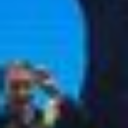
Месси идет за вторым Кубком мира
Новости
Франция - Англия, 18 июля: где смотреть матч за третье
место ЧМ-2026, прямая трансляция бесплатно
Последний матч Дешама в сборной
Показать еще
loading
Фестиваль северной культуры «Имандра» пройдет 22–23
августа в Мончегорске
Новости
Букмекер БЕТ-М обновил приветственную акцию
Новости
На UTLC CUP-2026 сыграют команды из России, Бразилии,
Сербии, Беларуси и Казахстана
Новости
ЧМ-2026 в «Марафоне»: самый крупный выигрыш, рекордные
коэффициенты и другие интересные факты
Новости
Финал ЧМ-2026 стал самым крупным по обороту и прибыли
букмекеров матчем в году
Новости
«Зенит» — чемпион, «Спартак» — первый клуб Москвы,