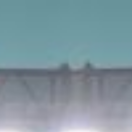
промокодом VED25