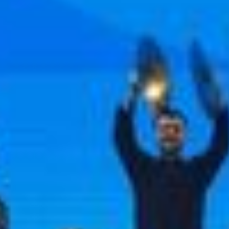
ЛЕЙ ЗА ПОПОЛНЕНИЕ СЧЕТА
два мяча. Сейчас
«Олимп»
дает коэффициенты 2,80 на Ф2 (-1,5) и
выми. Букмекеры считают, что таким, скорее всего, будет и пре