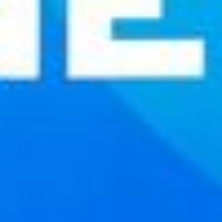
«Ювентус» не проигрывает четыре матча во всех турнирах - тр
команда занимает 9-е место с 22 баллами.
ЛУЧШИЕ БУКМЕКЕРСКИЕ КОНТОРЫ ДЛЯ СТАВОК С
А вот «Специя» ведет борьбу за выживание, что привело к уво
встречах во всех турнирах при трех ничьих и четырех поражени
ЛУЧШИЕ БУКМЕКЕРЫ С ЛАЙВ-СТАВКАМИ
Ставки на исход
Букмекеры считают «Ювентус» фаворитом предстоящего матча,
ничью и 5,90 на П2.