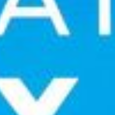
ко (все - травмы), Эспозито (дисквалификация), Нзола (под вопр
авмы), Бремер (дисквалификация)