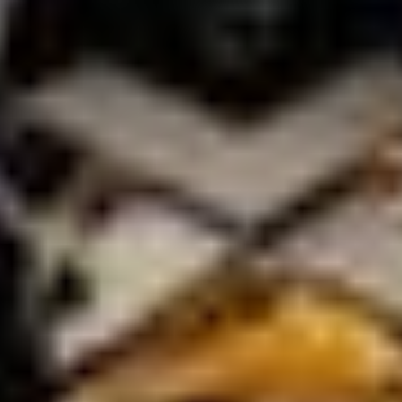
Расклады перед боем
Вера как никогда близок к долгожданному титульному
поединку в UFC. Эквадорец выиграл четыре последних боя,
получив за каждый по бонусу, и поднялся на максимальную
позицию рейтинга в своей карьере. Теперь яркого атлета и
любителя трэштока ждет очень серьезная проверка в лице
Кори Сэндхагена.
ЛУЧШИЕ БУКМЕКЕРСКИЕ КОНТОРЫ С QIWI
Американец после поражения от действующего чемпиона
UFC в легчайшем весе Алджамейна Стерлинга добыл две
резонансные победы нокаутами, но затем проиграл эпичные
битвы с Ти Джеем Диллашоу и Петром Яном (за временный
пояс). Серию поражений Сэндхаген прервал в сентябре,
одолев Сонга Ядонга благодаря остановке доктора.
ЛУЧШИЕ БУКМЕКЕРЫ С ЛАЙВ-СТАВКАМИ