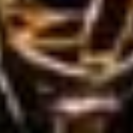
поэтому пари как на конкретного победителя, так и на метод
победы весьма рискованны. Более аккуратным вариантом
кажется ставка на продолжительность поединка. Учитывая,
что оба спортсмена показывают внушительную стойкость,
резонно рассмотреть пари на
ТБ (3,5)
.
«Бетсити»
предлагает
относительно скромный, но вполне рабочий коэффициент
1,51 на такой исход.
UPD: результат
Наша ставка выиграла. Бой продлился все пять раундов.
Сэндхаген победил раздельным решением судей.
Ранее по теме:
Холли Холм — Яна Куницкая, 26 марта:
прогноз, коэффициенты, где смотреть турнир UFC
Erid: 2VtzqukHk1d
Призовой квиз от БЕТСИТИ
Проверьте знания об истории Лиги чемпионов и заберите
подарок