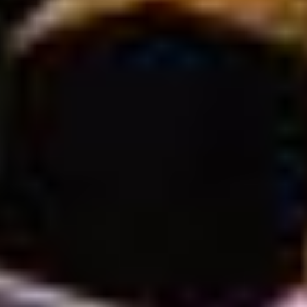
Ставки на исход
Букмекеры ожидают конкурентный бой, но отдают
предпочтение Сэндхагену. Так,
«1хСтавка»
предлагает
коэффициенты 1,59 на П2 против 2,40 на П1 и 43,00 на
ничью.
КЭШБЕК ДО 15 ТЫСЯЧ РУБЛЕЙ ОТ «1ХСТАВКА»
Ставки на раунды
По мнению букмекеров, поединок, рассчитанный на пять
раундов, получится затяжным.
«Бетсити»
дает коэффициенты
1,51 на ТБ (3,5) и 2,45 на ТМ (3,5).
РОЗЫГРЫШ ОТ «БЕТСИТИ» - ДО 20 МИЛЛИОНОВ