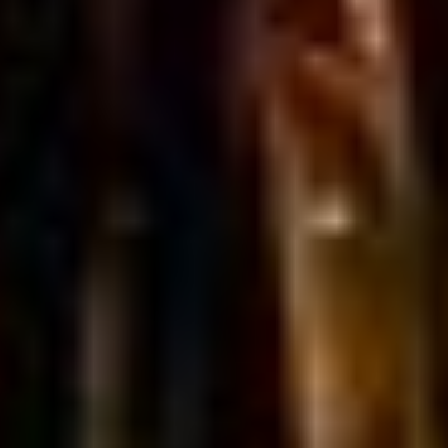
Новости
«Зенит» — чемпион, «Спартак» — первый клуб Москвы,
лучшие бомбардиры — Кордоба и Тюкавин
Новости
Карту болельщика превратят в цифровую экосистему.
Главный приз за прогнозы – электромобиль
Новости
Матч «Ротор» — «СКА-Хабаровск» стал самым крупным по
обороту букмекеров во 2-м туре Лиги PARI
Новости
БЕТСИТИ организовал на «ВТБ Арене» мероприятие к
финалу ЧМ-2026
Новости
Новое
Новости
Три российские и одна бразильская команды остаются в
борьбе за Кубок UTLC CUP-2026
Первыми полуфиналистами турнира стали
воспитанники московских академий – «Локомотив» и
«Родина»
Новости