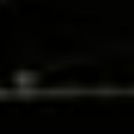
Новости
ЧМ-2026 в «Марафоне»: самый крупный выигрыш, рекордные
коэффициенты и другие интересные факты
Новости
Финал ЧМ-2026 стал самым крупным по обороту и прибыли
букмекеров матчем в году
Новости
«Зенит» — чемпион, «Спартак» — первый клуб Москвы,
лучшие бомбардиры — Кордоба и Тюкавин
Новости
Карту болельщика превратят в цифровую экосистему.
Главный приз за прогнозы – электромобиль
Новости
Матч «Ротор» — «СКА-Хабаровск» стал самым крупным по
обороту букмекеров во 2-м туре Лиги PARI
Новости
Подписка
Реклама
Справочник компаний
Об издании
Редакция
Менеджмент
Архив
Справочный центр