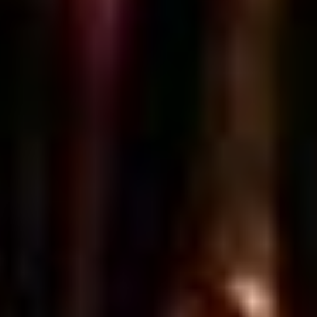
5
/5
Обзор
На сайт
Смотреть полный список
Смотреть всё
Рекомендуем
«В России повысится планка единоборств. Ориентир -
чемпионат мира». Каманцев - о новых принципах судейства
Новости
Фестиваль северной культуры «Имандра» пройдет 22–23
августа в Мончегорске
Новости
Букмекер БЕТ-М обновил приветственную акцию
Новости
На UTLC CUP-2026 сыграют команды из России, Бразилии,
Сербии, Беларуси и Казахстана
Новости
ЧМ-2026 в «Марафоне»: самый крупный выигрыш, рекордные
коэффициенты и другие интересные факты
Новости
Финал ЧМ-2026 стал самым крупным по обороту и прибыли
букмекеров матчем в году