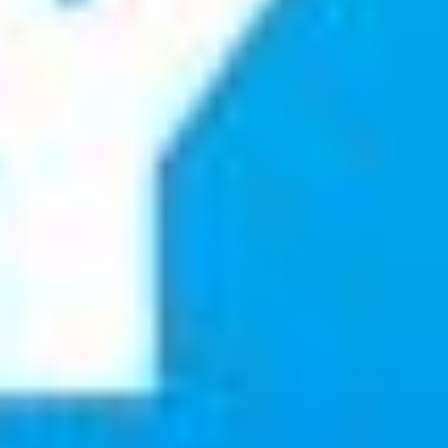
Новости
Финал ЧМ-2026 стал самым крупным по обороту и прибыли
букмекеров матчем в году
Новости
«Зенит» — чемпион, «Спартак» — первый клуб Москвы,
лучшие бомбардиры — Кордоба и Тюкавин
Новости
Карту болельщика превратят в цифровую экосистему.
Главный приз за прогнозы – электромобиль
Новости
Матч «Ротор» — «СКА-Хабаровск» стал самым крупным по
обороту букмекеров во 2-м туре Лиги PARI
Новости
БЕТСИТИ организовал на «ВТБ Арене» мероприятие к
финалу ЧМ-2026
Новости
Ничья в финале ЧМ-2026 принесла любителю ставок более 30
000 000 рублей
Новости
Новое
Новости
Букмекер БЕТ-М обновил приветственную акцию