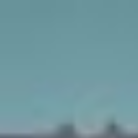
Партнерский проект
Партнерский проект
Получить бонус
Бонус для новых игроков – до 25000₽ за пополнение счёта с
промокодом VED25
Реклама / ООО «БК «ПАРИ» 18+
Erid: 2Vtzqvh9oV2
Ведомости
Ведомости&
Город