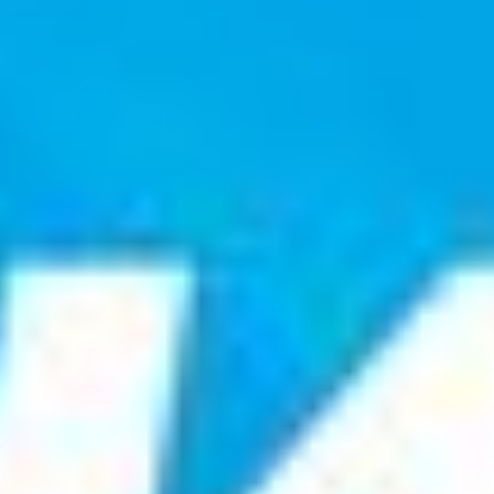
По оценкам аналитиков, игра получится
результативной. Сделать ставку на то, что команды забьют
минимум три мяча, можно за
1,68
. Тотал меньше 2,5
котируется за
2,20
. Обмен голами предложено взять за
1,55
,
условие «обе забьют – нет» – за
2,35
.
Самым вероятным исходом матча считается результативная
ничья 1:1, она котируется за
6,50
. Победа«Атлетико»
2:1 оценена в
9,00
, нулевая ничья – в
9,50
.
«Атлетико» набрал 63 очка и после 34 туров идет на
четвертом месте в Ла Лиге. Команда Диего Симеоне победила
в 19 матчах, шесть раз сыграла вничью и уступила в девяти
играх. Отставание от «Вильярреала» с третьей строчки
составляет пять очков. На то, что мадридцы попадут по
итогам сезона в топ-3, можно поставить за
5,40
.
«Сельта» занимает шестое место с 47 очками. В последних
пяти матчах во всех турнирах команда победила
лишь один раз.
Ранее по теме:
Обзор букмекерской конторы PARI