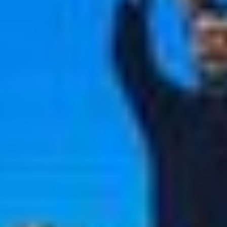
Новости
Бетторы считают Испанию фаворитом 90 минут финала
ЧМ-2026, но верят в чемпионство Аргентины
Главный матч года
Новости
Испания - Аргентина, 19 июля: где смотреть финал
ЧМ-2026, прямая трансляция матча
Месси идет за вторым Кубком мира
Новости
Франция - Англия, 18 июля: где смотреть матч за третье
место ЧМ-2026, прямая трансляция бесплатно
Последний матч Дешама в сборной
Показать еще
loading
Фестиваль северной культуры «Имандра» пройдет 22–23
августа в Мончегорске
Новости
Букмекер БЕТ-М обновил приветственную акцию
Новости