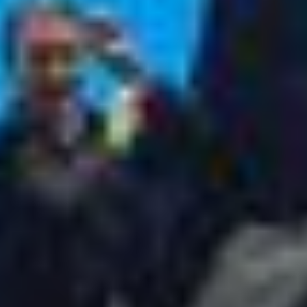
На UTLC CUP-2026 сыграют команды из России, Бразилии,
Сербии, Беларуси и Казахстана
Новости
ЧМ-2026 в «Марафоне»: самый крупный выигрыш, рекордные
коэффициенты и другие интересные факты
Новости
Финал ЧМ-2026 стал самым крупным по обороту и прибыли
букмекеров матчем в году
Новости
«Зенит» — чемпион, «Спартак» — первый клуб Москвы,
лучшие бомбардиры — Кордоба и Тюкавин
Новости
Карту болельщика превратят в цифровую экосистему.
Главный приз за прогнозы – электромобиль
Новости
Матч «Ротор» — «СКА-Хабаровск» стал самым крупным по
обороту букмекеров во 2-м туре Лиги PARI
Новости
БЕТСИТИ организовал на «ВТБ Арене» мероприятие к
финалу ЧМ-2026
Новости
Подписка
Реклама
Справочник компаний