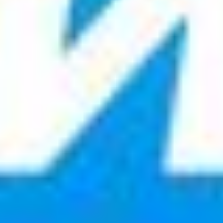
Erid: 2VtzqukHk1d
Призовой квиз от БЕТСИТИ
Проверьте знания об истории Лиги чемпионов и заберите
подарок
* Бонус зачисляется в виде фрибета на сумму до 1500 рублей.
Фрибет – бонусные средства, зачисляемые Участнику Акции
на бонусный счёт, по факту выполнения условий.
Информация об организаторе основанных на риске игр, пари,
о правилах их проведения, о призовом фонде таких игр, пари,
о количестве, сроках, месте и порядке получения призов или
выигрышей указана на сайте www.betcity.ru. Розыгрыш
происходит во время события.
Топы букмекеров
Смотреть всё
БК с минимальным депозитом
5
/5
Обзор
На сайт