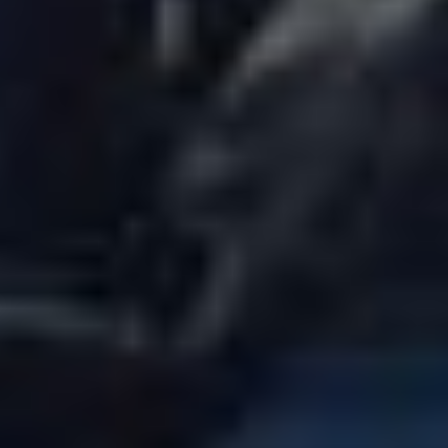
Об издании
Редакция
Менеджмент
Архив
Справочный центр
Наши проекты
Ведомости
Ведомости&
Город
Промышленность
Технологии
Экология
Бизнес-регата
Справочник компаний
Ведомости.СПб
Как потратить
Недвижимость
Конференции
Форум
Контакты
127018, г. Москва, ул. Полковая, д. 3, стр. 1