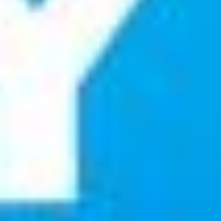
ЧМ-2026 в «Марафоне»: самый крупный выигрыш, рекордные
коэффициенты и другие интересные факты
Новости
Финал ЧМ-2026 стал самым крупным по обороту и прибыли
букмекеров матчем в году
Новости
«Зенит» — чемпион, «Спартак» — первый клуб Москвы,
лучшие бомбардиры — Кордоба и Тюкавин
Новости
Карту болельщика превратят в цифровую экосистему.
Главный приз за прогнозы – электромобиль
Новости
Матч «Ротор» — «СКА-Хабаровск» стал самым крупным по
обороту букмекеров во 2-м туре Лиги PARI
Новости
БЕТСИТИ организовал на «ВТБ Арене» мероприятие к
финалу ЧМ-2026
Новости
Ничья в финале ЧМ-2026 принесла любителю ставок более 30
000 000 рублей
Новости
Новое
Новости