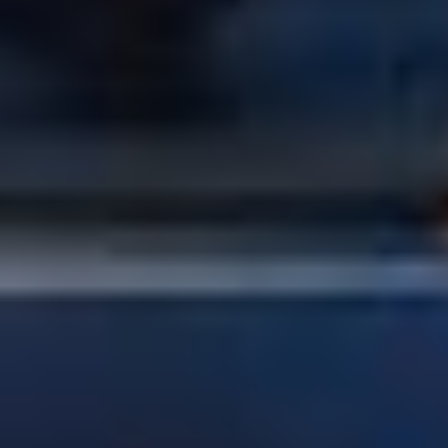
127018, г. Москва, ул. Полковая, д. 3, стр. 1
На карте:
+7 495 956-34-58, +7 495 956-07-16
info@vedomosti.ru
Любое использование материалов допускается только при
соблюдении
правил перепечатки
и при наличии гиперссылки
на vedomosti.ru
Новости, аналитика, прогнозы и другие материалы,
представленные на данном сайте, не являются офертой или
рекомендацией к покупке или продаже каких-либо активов.
На информационном ресурсе применяются рекомендательные
технологии (информационные технологии предоставления
информации на основе сбора, систематизации и анализа
сведений, относящихся к предпочтениям пользователей сети
«Интернет», находящихся на территории Российской
Федерации).
Все права защищены © АО Бизнес Ньюс Медиа, ИНН/КПП
7712108141/771501001, ОГРН 1027739124775, 127018, г.
Москва, вн.тер.г. муниципальный округ Марьина Роща, ул.
Полковая, д. 3, стр. 1 1999—
2026