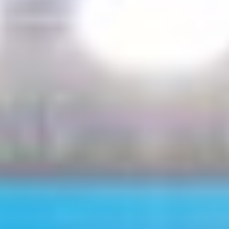
2026 году
Букмекеры
Лучшие букмекерские конторы для ставок на киберспорт в
2026 году
Букмекеры
Главная
Новости
Клиенты PARI ждут победы «Боруссии» над
«Айнтрахтом» в 33-м туре Бундеслиги
Клиенты PARI ждут победы
«Боруссии» над
«Айнтрахтом» в 33-м туре
Бундеслиги
Обновлено:
8 мая 2026, 13:51
Предматчевые расклады, лучшие коэффициенты и самая