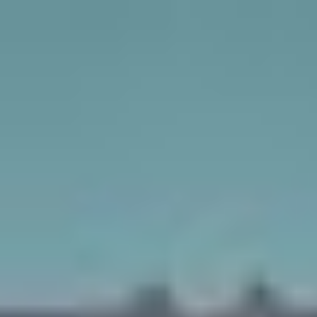
Партнерский проект
Партнерский проект
Получить бонус
Бонус для новых игроков – до 25000₽ за пополнение счёта с
промокодом VED25
Реклама / ООО «БК «ПАРИ» 18+
Erid: 2Vtzqvh9oV2
Ведомости
Ведомости&
Город