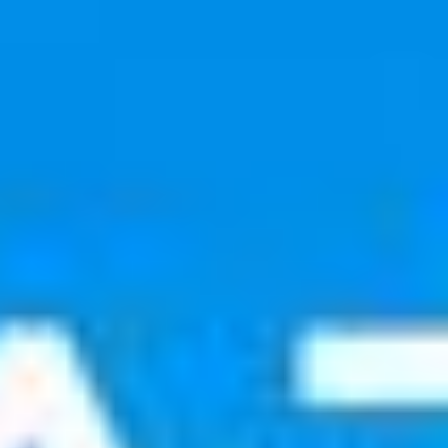
Смотреть полный список
БК с мобильной версией
5
/5
Обзор
На сайт
5
/5
Обзор
На сайт
5
/5
Обзор
На сайт
Смотреть полный список
Киберспортивные букмекеры
5
/5
Обзор
На сайт
5
/5
Обзор
На сайт
5
/5
Обзор
На сайт
Смотреть полный список
Топ букмекерских контор на iOS
5
/5
Обзор
На сайт