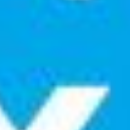
Смотреть полный список
Топ букмекеров на Андроид
5
/5
Обзор
На сайт
5
/5
Обзор
На сайт
5
/5
Обзор
На сайт
Смотреть полный список
Смотреть всё
Рекомендуем
Фестиваль северной культуры «Имандра» пройдет 22–23
августа в Мончегорске
Новости
Букмекер БЕТ-М обновил приветственную акцию
Новости
На UTLC CUP-2026 сыграют команды из России, Бразилии,
Сербии, Беларуси и Казахстана
Новости