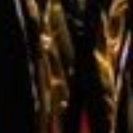
лиги «Ливерпуль» примет «Челси». Встреча состоится на ста
ов АПЛ иизучили ставки клиентов на предстоящую игру.
ами. На успех «Ливерпуля» можно
поставить
по коэффициенту
линии PARI за
4,00
(приблизительно 23%).
 общем объеме ставок на исход встречи 91% приходится на поб