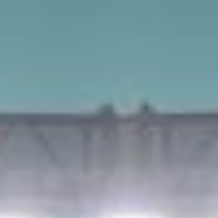
промокодом VED25