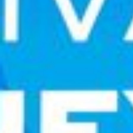
Эксперты БК
PARI
установили высокие коэффициенты на все тр
в этой конторе идет за 3.30.
Erid: 2VtzqukHk1d
Призовой квиз от БЕТСИТИ
Проверьте знания об истории Лиги чемпионов и заберите пода
* Бонус зачисляется в виде фрибета на сумму до 1500 рублей.
организаторе основанных на риске игр, пари, о правилах их пр
на сайте www.betcity.ru. Розыгрыш происходит во время событи
Топы букмекеров
БК с минимальным депозитом