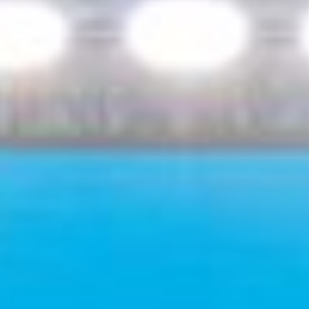
та в Мончегорске
ду
26 году
 году