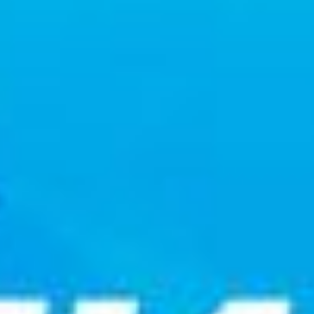
а Кубка России, коэффициенты
 трансляция матча Кубка Росс