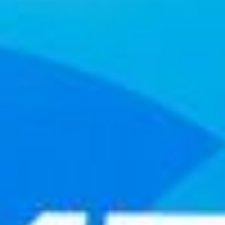
Главная
Новости
ЦСКА - Зенит, 2 мая: прямая трансляция матч
ЦСКА - Зенит, 2 мая: прямая
Обновлено:
2 мая 2024, 13:42
Армейцы продолжают защиту титула
Валентин Васильев