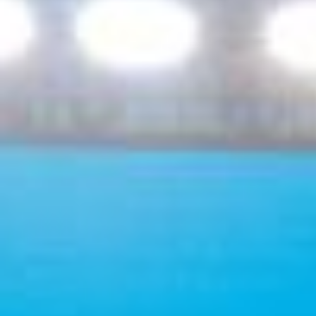
Технологии
Экология
6 августа 2026
08:28 /
Новости
Фестиваль северной культуры «Имандра» пройдет 22–23 авгус
19:09 /
Новости
Букмекер БЕТ-М обновил приветственную акцию
ТОП лучших легальных букмекерских контор России в 2026 го
Букмекеры
Лучшие букмекерские конторы для ставок на спорт в 2026 году
Букмекеры
Лучшие приложения БК для ставок на спорт
Букмекеры
Лучшие букмекерские конторы с минимальным депозитом в 20
Букмекеры
Лучшие букмекерские конторы для ставок на киберспорт в 2026
Букмекеры