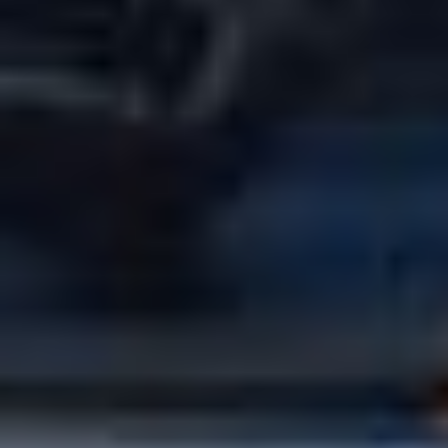
Справочник компаний
Ведомости.СПб
Как потратить
Недвижимость
Конференции
Форум
Контакты
127018, г. Москва, ул. Полковая, д. 3, стр. 1
На карте:
+7 495 956-34-58, +7 495 956-07-16
info@vedomosti.ru
Любое использование материалов допускается только при
соблюдении
правил перепечатки
и при наличии гиперссылки
на vedomosti.ru
Новости, аналитика, прогнозы и другие материалы,
представленные на данном сайте, не являются офертой или
рекомендацией к покупке или продаже каких-либо активов.
На информационном ресурсе применяются рекомендательные
технологии (информационные технологии предоставления