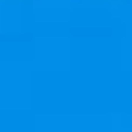
Смотреть полный список
Букмекеры с лайв-ставками
5
/5
Обзор
На сайт
5
/5
Обзор
На сайт
5
/5
Обзор
На сайт
Смотреть полный список
БК с мобильной версией
5
/5
Обзор
На сайт
5
/5
Обзор
На сайт
5
/5
Обзор
На сайт
Смотреть полный список
Киберспортивные букмекеры
5
/5
Обзор
На сайт