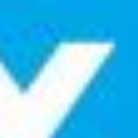
Фестиваль северной культуры «Имандра» пройдет 22–23
августа в Мончегорске
Новости
Букмекер БЕТ-М обновил приветственную акцию
Новости
На UTLC CUP-2026 сыграют команды из России, Бразилии,
Сербии, Беларуси и Казахстана
Новости
ЧМ-2026 в «Марафоне»: самый крупный выигрыш, рекордные
коэффициенты и другие интересные факты
Новости
Финал ЧМ-2026 стал самым крупным по обороту и прибыли
букмекеров матчем в году
Новости
«Зенит» — чемпион, «Спартак» — первый клуб Москвы,
лучшие бомбардиры — Кордоба и Тюкавин
Новости
Карту болельщика превратят в цифровую экосистему.
Главный приз за прогнозы – электромобиль
Новости
Матч «Ротор» — «СКА-Хабаровск» стал самым крупным по
обороту букмекеров во 2-м туре Лиги PARI
Новости
БЕТСИТИ организовал на «ВТБ Арене» мероприятие к