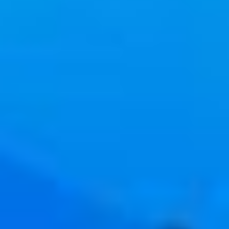
Новости
Финал ЧМ-2026 стал самым крупным по обороту и
прибыли букмекеров матчем в году
Главные беттинговые итоги Кубка мира
Новости
«Марафон» подвел итоги чемпионата мира по футболу
Самые крупные ставки и выигрыши, наиболее
прибыльные матчи
Новости
Клиенты букмекеров уверены в победе ЦСКА над
«Балтикой» в стартовом матче РПЛ
Премьер-лига возвращается!
Новости
«Зенит» — чемпион, «Спартак» — первый клуб
Москвы, лучшие бомбардиры — Кордоба и Тюкавин
Букмекеры назвали фаворитов нового сезона РПЛ
Новости