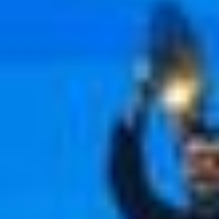
Матч «Ротор» — «СКА-Хабаровск» стал самым
крупным по обороту букмекеров во 2-м туре Лиги PARI
Экспресс-ставка принесла беттору более 800 тысяч
рублей
Новости
Победа Англии над Францией принесла беттору более
41 000 000 рублей
Один из самых крупных выигрышей в PARI на ЧМ-2026
Новости
Бетторы считают Испанию фаворитом 90 минут финала
ЧМ-2026, но верят в чемпионство Аргентины
Главный матч года
Новости
Испания - Аргентина, 19 июля: где смотреть финал
ЧМ-2026, прямая трансляция матча
Месси идет за вторым Кубком мира
Новости