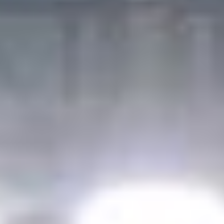
Промышленность
Технологии
Экология
7 августа 2026
08:28 /
Новости
Фестиваль северной культуры «Имандра» пройдет 22–23
августа в Мончегорске
19:09 /
Новости
Букмекер БЕТ-М обновил приветственную акцию
ТОП лучших легальных букмекерских контор России в 2026
году
Букмекеры
Лучшие букмекерские конторы для ставок на спорт в 2026
году
Букмекеры
Лучшие приложения БК для ставок на спорт
Букмекеры
Лучшие букмекерские конторы с минимальным депозитом в