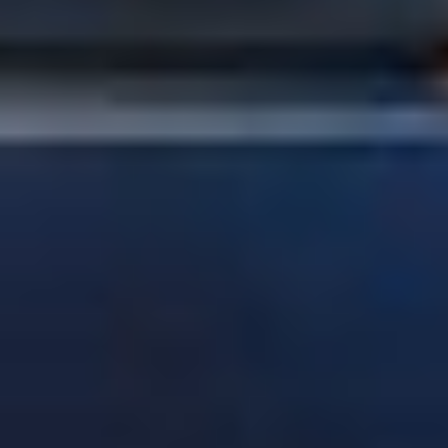
Новости, аналитика, прогнозы и другие материалы,
представленные на данном сайте, не являются офертой или
рекомендацией к покупке или продаже каких-либо активов.
На информационном ресурсе применяются рекомендательные
технологии (информационные технологии предоставления
информации на основе сбора, систематизации и анализа
сведений, относящихся к предпочтениям пользователей сети
«Интернет», находящихся на территории Российской
Федерации).
Все права защищены © АО Бизнес Ньюс Медиа, ИНН/КПП
7712108141/771501001, ОГРН 1027739124775, 127018, г.
Москва, вн.тер.г. муниципальный округ Марьина Роща, ул.
Полковая, д. 3, стр. 1 1999—
2026
Сетевое издание Ведомости (Vedomosti)
Решение Федеральной службы по надзору в сфере связи,
информационных технологий и массовых коммуникаций
(Роскомнадзор) от 27 ноября 2020 г. ЭЛ № ФС 77-79546
Учредитель: АО «Бизнес Ньюс Медиа»