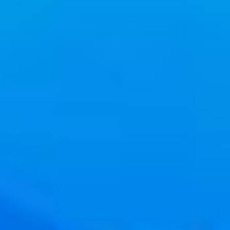
Москве
Новости
ЧМ-2026 в «Марафоне»: самый крупный выигрыш,
рекордные коэффициенты и другие интересные факты
Букмекер подвел итоги главного события лета
Новости
Финал ЧМ-2026 стал самым крупным по обороту и
прибыли букмекеров матчем в году
Главные беттинговые итоги Кубка мира
Новости
«Марафон» подвел итоги чемпионата мира по футболу
Самые крупные ставки и выигрыши, наиболее
прибыльные матчи
Новости
Клиенты букмекеров уверены в победе ЦСКА над
«Балтикой» в стартовом матче РПЛ
Премьер-лига возвращается!