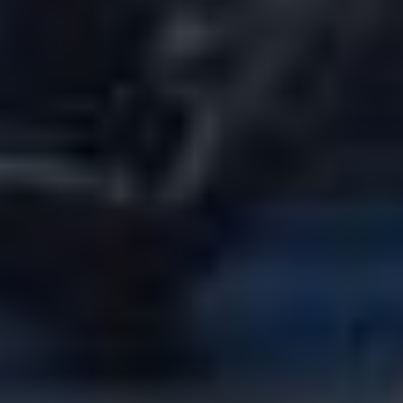
Ведомости
Ведомости&
Город
Промышленность
Технологии
Экология
Бизнес-регата
Справочник компаний
Ведомости.СПб
Как потратить
Недвижимость
Конференции
Форум
Контакты
127018, г. Москва, ул. Полковая, д. 3, стр. 1
На карте:
+7 495 956-34-58, +7 495 956-07-16
info@vedomosti.ru
Любое использование материалов допускается только при
соблюдении
правил перепечатки
и при наличии гиперссылки
на vedomosti.ru