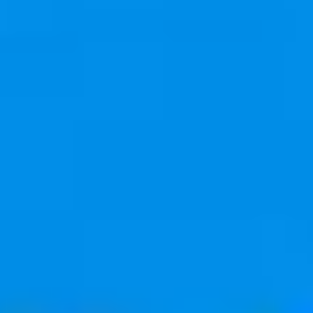
Смотреть полный список
БК с мобильной версией
5
/5
Обзор
На сайт
5
/5
Обзор
На сайт
5
/5
Обзор
На сайт
Смотреть полный список
Киберспортивные букмекеры
5
/5
Обзор
На сайт
5
/5
Обзор
На сайт
5
/5
Обзор
На сайт
Смотреть полный список
Топ букмекерских контор на iOS
5
/5
Обзор
На сайт