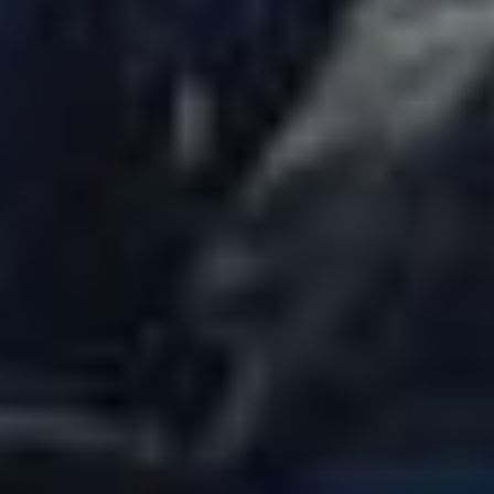
Справочник компаний
Об издании
Редакция
Менеджмент
Архив
Справочный центр
Наши проекты
Ведомости
Ведомости&
Город
Промышленность
Технологии
Экология
Бизнес-регата
Справочник компаний
Ведомости.СПб
Как потратить
Недвижимость
Конференции
Форум
Контакты