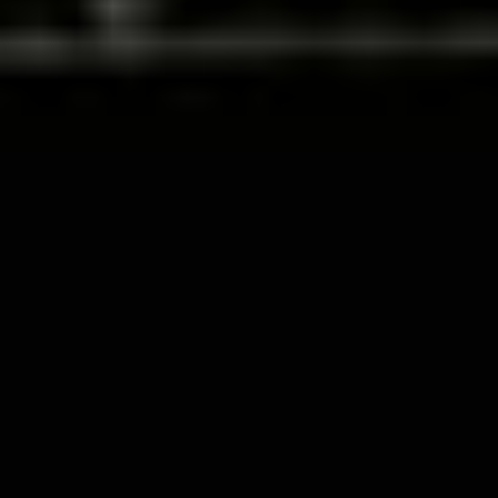
Ведомости
Ведомости&
Город
Промышленность
Технологии
Экология
Бизнес-регата
Справочник компаний
Ведомости.СПб
Как потратить
Недвижимость
Конференции
Форум
Контакты
127018, г. Москва, ул. Полковая, д. 3, стр. 1
На карте:
+7 495 956-34-58, +7 495 956-07-16
info@vedomosti.ru
Любое использование материалов допускается только при
соблюдении
правил перепечатки
и при наличии гиперссылки
на vedomosti.ru