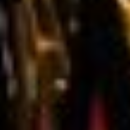
Смотреть всё
Рекомендуем
«В России повысится планка единоборств. Ориентир -
чемпионат мира». Каманцев - о новых принципах судейства
Новости
Фестиваль северной культуры «Имандра» пройдет 22–23
августа в Мончегорске
Новости
Букмекер БЕТ-М обновил приветственную акцию
Новости
На UTLC CUP-2026 сыграют команды из России, Бразилии,
Сербии, Беларуси и Казахстана
Новости
ЧМ-2026 в «Марафоне»: самый крупный выигрыш, рекордные
коэффициенты и другие интересные факты
Новости
Финал ЧМ-2026 стал самым крупным по обороту и прибыли
букмекеров матчем в году
Новости
«Зенит» — чемпион, «Спартак» — первый клуб Москвы,
лучшие бомбардиры — Кордоба и Тюкавин