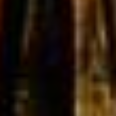
Новости
Клиенты букмекеров уверены в победе ЦСКА над
«Балтикой» в стартовом матче РПЛ
Премьер-лига возвращается!
Новости
«Зенит» — чемпион, «Спартак» — первый клуб
Москвы, лучшие бомбардиры — Кордоба и Тюкавин
Букмекеры назвали фаворитов нового сезона РПЛ
Новости
Матч «Ротор» — «СКА-Хабаровск» стал самым
крупным по обороту букмекеров во 2-м туре Лиги PARI
Экспресс-ставка принесла беттору более 800 тысяч
рублей
Новости
Победа Англии над Францией принесла беттору более
41 000 000 рублей
Один из самых крупных выигрышей в PARI на ЧМ-2026
Новости