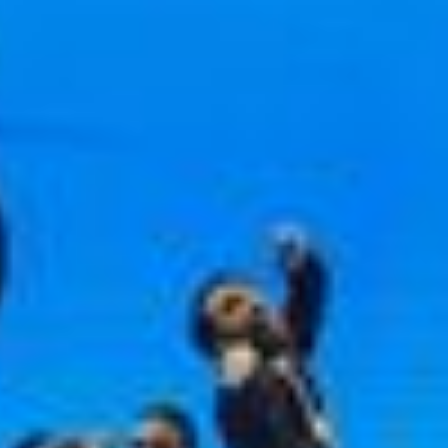
Смотреть всё