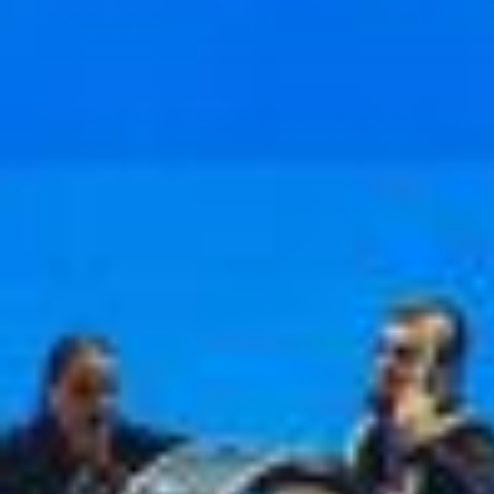
Топы букмекеров
БК с минимальным депозитом
5
/5
Обзор
На сайт
5
/5
Обзор
На сайт
5
/5
Обзор
На сайт
Смотреть полный список
Букмекеры с бонусами