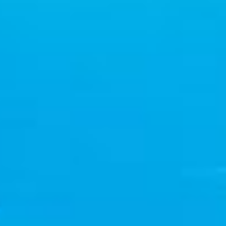
рту главного футбольного