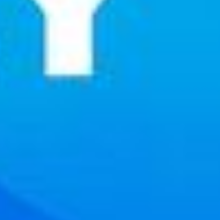
льными реальностями главного футбольного турнира страны –
 где каждый видит себя победителем — и тем важнее, интересн
вся суть турнира на выбывание, здесь и живет дух Кубка. Здес
о Суперфинала. Кубок наполняет чувства оставшихся двенадцати у
кции можно узнать по ссылке:
fnbt.link/e2278
рок
 Фрибет – бонусные средства, зачисляемые Участнику Акции на 
оведения, о призовом фонде таких игр, пари, о количестве, сро
я.