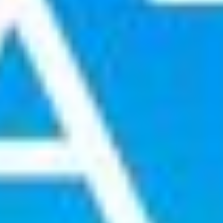
Смотреть полный список
Топ букмекерских контор на iOS
5
/5
Обзор
На сайт
5
/5
Обзор
На сайт
5
/5
Обзор
На сайт
Смотреть полный список
Лучшие букмекерские конторы
5
/5
Обзор
На сайт
5
/5
Обзор
На сайт
5
/5
Обзор
На сайт
Смотреть полный список
Легальные букмекеры России