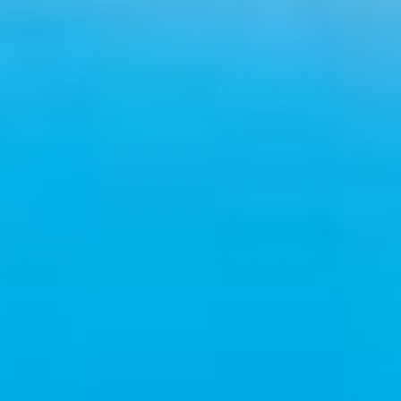
1 марта поклонников итальянского футбола ожидает
большой матч — два лидера Серии А «Интер» и «Наполи»
сойдутся в очном поединке. Результат этого
противостояния может стать определяющим в борьбе за
скудетто. Матч состоится на стадионе «Диего Армандо
Марадоны» в Неаполе и начнется в 20:00 по московскому
времени. Букмекерская компания PARI проанализировала
расклад сил соперников перед игрой и
изучила
ставки клиентов
на предстоящую встречу.