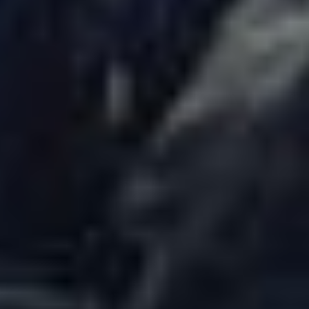
БЕТСИТИ организовал на «ВТБ Арене» мероприятие к
финалу ЧМ-2026
Новости
Подписка
Реклама
Справочник компаний
Об издании
Редакция
Менеджмент
Архив
Справочный центр
Наши проекты
Ведомости
Ведомости&
Город
Промышленность
Технологии
Экология
Бизнес-регата
Справочник компаний
Ведомости.СПб
Как потратить