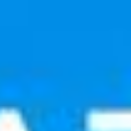
5
/5
Обзор
На сайт
5
/5
Обзор
На сайт
5
/5
Обзор
На сайт
Смотреть полный список
БК с мобильной версией
5
/5
Обзор
На сайт
5
/5
Обзор
На сайт
5
/5
Обзор
На сайт
Смотреть полный список
Киберспортивные букмекеры
5
/5
Обзор
На сайт
5
/5
Обзор
На сайт
5
/5
Обзор
На сайт