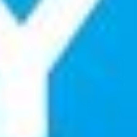
Букмекер БЕТ-М обновил приветственную акцию
Новости
На UTLC CUP-2026 сыграют команды из России, Бразилии,
Сербии, Беларуси и Казахстана
Новости
ЧМ-2026 в «Марафоне»: самый крупный выигрыш, рекордные
коэффициенты и другие интересные факты
Новости
Финал ЧМ-2026 стал самым крупным по обороту и прибыли
букмекеров матчем в году
Новости
«Зенит» — чемпион, «Спартак» — первый клуб Москвы,
лучшие бомбардиры — Кордоба и Тюкавин
Новости
Карту болельщика превратят в цифровую экосистему.
Главный приз за прогнозы – электромобиль
Новости
Матч «Ротор» — «СКА-Хабаровск» стал самым крупным по
обороту букмекеров во 2-м туре Лиги PARI
Новости
БЕТСИТИ организовал на «ВТБ Арене» мероприятие к
финалу ЧМ-2026
Новости
Ничья в финале ЧМ-2026 принесла любителю ставок более 30