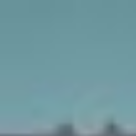
Партнерский проект
Партнерский проект
Получить бонус
Бонус для новых игроков – до 25000₽ за пополнение счёта с
промокодом VED25
Реклама / ООО «БК «ПАРИ» 18+
Erid: 2Vtzqvh9oV2
Ведомости
Ведомости&
Город