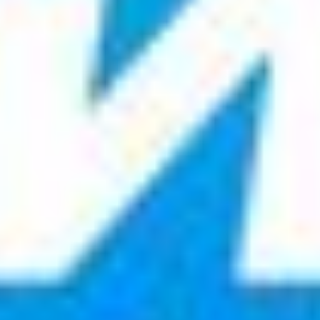
чемпионство «Интера» составляет
1.45
. «Наполи» сбавил
обороты после нового года и в прошлом туре упустил первую
строчку в таблице. Вероятность того, что неаполитанцы
смогут завоевать трофей по итогам сезона, оценивается
котировкой
3.35
.
Ранее по теме:
Обзор букмекерской конторы PARI
Erid: 2VtzqukHk1d
Призовой квиз от БЕТСИТИ
Проверьте знания об истории Лиги чемпионов и заберите
подарок
* Бонус зачисляется в виде фрибета на сумму до 1500 рублей.
Фрибет – бонусные средства, зачисляемые Участнику Акции
на бонусный счёт, по факту выполнения условий.
Информация об организаторе основанных на риске игр, пари,
о правилах их проведения, о призовом фонде таких игр, пари,
о количестве, сроках, месте и порядке получения призов или
выигрышей указана на сайте www.betcity.ru. Розыгрыш
происходит во время события.