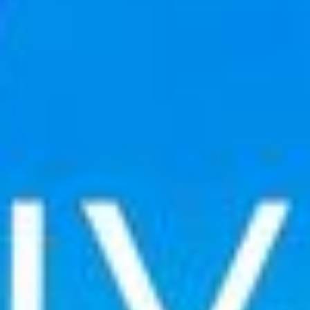
10 июня состоится товарищеский матч в преддверии Евро-2
компании PARI
оценили
шансы обеих команд и рассказали о став
Букмекеры
считают
фаворитом предстоящей встречи нидерлан
за
15.00
или 6%. Поставить на равный счет можно за
7.60
— 13
Клиенты PARI уверены в победе сборной Нидерландов, на кото
В последний раз сборные Нидерландов и Исландии встречались
считают, что на этот раз голов будет больше. Сделать ставку н
Поставить на то, что обе команды забьют, можно
2.12
.
Аналитики PARI считают, что счет откроют футболисты из Ни
По оценке букмекеров, зрителям не стоит ждать быстрого гола.
котируется за
2.03
.
Самая крупная ставка на предстоящий матч среди клиентов P
на то, что Нидерланды забьют как минимум два мяча. Вероятн