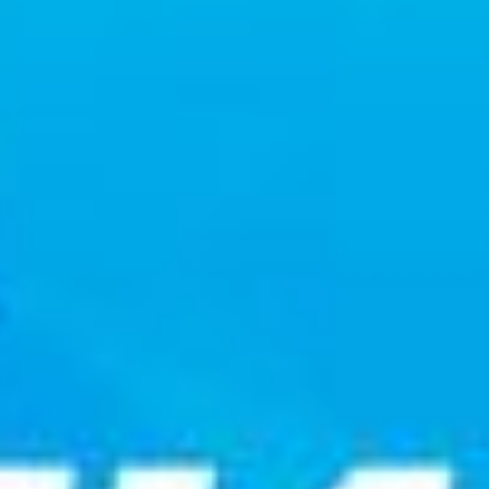
 матче перед Евро-2024, считают эксперты PARI
 в товарищеском матче перед 