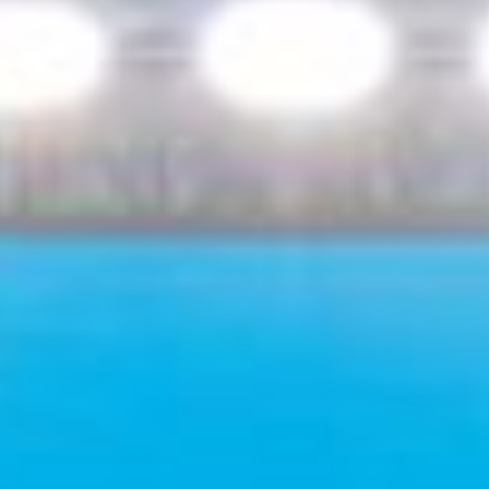
та в Мончегорске
ду
26 году
 году