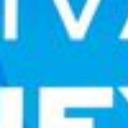
ПОЛУЧИТЬ ДО 25 000 РУБЛЕЙ ОТ PARI
Сборная Нидерландов отобралась на предстоящий чемпионат 
(4:0) и Канаду (4:0), но проиграли хозяевам турнира немцам
сборную Англии (1:0).
Erid: 2VtzqukHk1d
Призовой квиз от БЕТСИТИ
Проверьте знания об истории Лиги чемпионов и заберите пода
* Бонус зачисляется в виде фрибета на сумму до 1500 рублей.
организаторе основанных на риске игр, пари, о правилах их пр
на сайте www.betcity.ru. Розыгрыш происходит во время событи