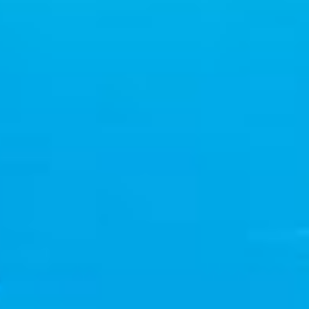
Евро-2024, считают эксперты