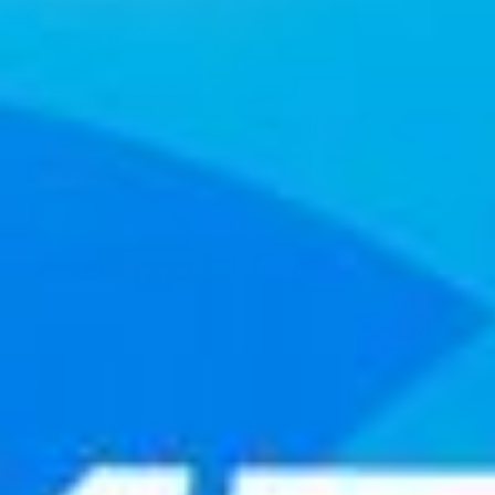
Главная
Новости
Нидерланды победят Исландию в товарищеском
Нидерланды победят Исландию
PARI
Обновлено:
10 июня 2024, 19:06
Зафиксирована ставка на четверть миллиона
Валентин Васильев