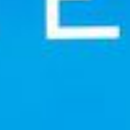
исход матча на «Сантьяго Бернабеу» 87% приходится на победу
ставок на исход противостояния, на «Атлетико» — 2%.
ти соперники порадуют зрителей как минимум тремя голами.
на голами котируется за
1.70
. Спрогнозировать обратный исход
оне-2024/25. Самый вероятный автор гола в предстоящей игре —
Александр Серлот (
3.70
).
ой, спрогнозировав, что обе команды забьют, по коэффициенту
» занял пятое место и напрямую вышел в 1/8 финала. «Реал»
а «Атлетико» занимает второе место, а «Реал» — третье.
п-клубов принимаются за
4.50
. Победа «Атлетико» в линии PARI