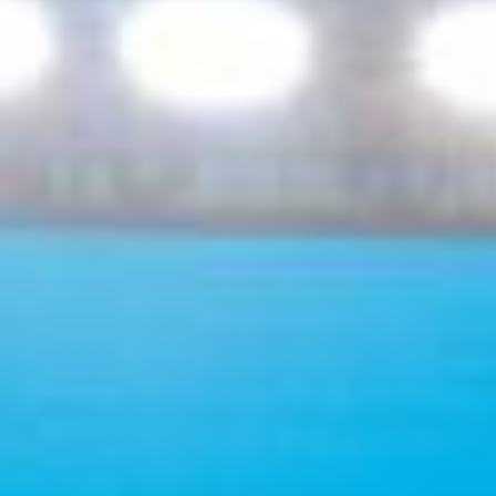
Технологии
Экология
7 августа 2026
08:28 /
Новости
Фестиваль северной культуры «Имандра» пройдет 22–23 авгус
19:09 /
Новости
Букмекер БЕТ-М обновил приветственную акцию
ТОП лучших легальных букмекерских контор России в 2026 го
Букмекеры
Лучшие букмекерские конторы для ставок на спорт в 2026 году
Букмекеры
Лучшие приложения БК для ставок на спорт
Букмекеры
Лучшие букмекерские конторы с минимальным депозитом в 20
Букмекеры
Лучшие букмекерские конторы для ставок на киберспорт в 2026
Букмекеры