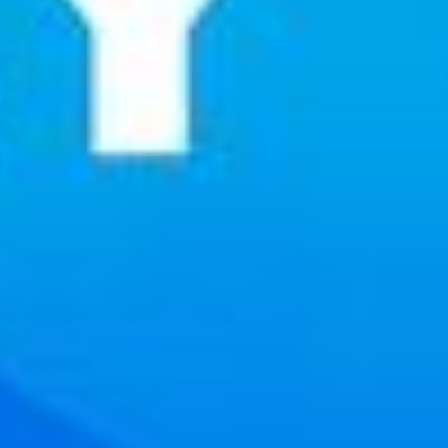
рок
 Фрибет – бонусные средства, зачисляемые Участнику Акции на 
оведения, о призовом фонде таких игр, пари, о количестве, сро
я.