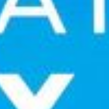
 по итогам всего противостояния. В общем обороте ставок на 
Также на «Королевский клуб» приходится 98% от всего оборота 
рло Анчелотти и Диего Симеоне. С высокой долей вероятнос
 более двух мячей на двоих) доступен за
2.05
. Вероятность обме
гу в девяти последних матчах во всех турнирах.
том завершились все три предыдущих встречи этих команд в сез
партнер по атаке Винисиус Жуниор (
2.65
) и форвард «Атлетико» 
встречу —
500 000 рублей
. Один из игроков рискнул этой сумм
» трижды играл в финале турнира. На общем этапе «Атлетико
честер Сити» (3:2, 3:1). В чемпионате Испании нынешнего сезон
Лиги чемпионов 2024/25. Ставки на триумф обоих испанских то