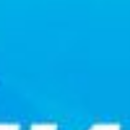
 «Реала» с «Атлетико» в 1/8 финала Лиги чемпионов
 рублей на матч «Реала» с «Ат