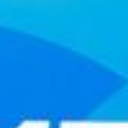
Главная
Новости
Клиент PARI поставил 500 000 рублей на матч
Клиент PARI поставил 500 000
чемпионов
Обновлено:
4 марта 2025, 17:38
Аналитики ждут результативный футбол