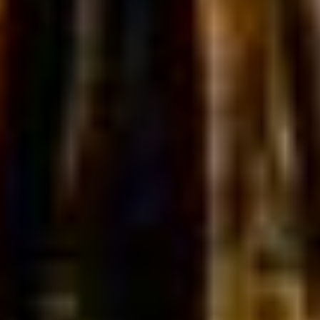
«Марафон» подвел итоги чемпионата мира по футболу
Самые крупные ставки и выигрыши, наиболее
прибыльные матчи
Новости
Клиенты букмекеров уверены в победе ЦСКА над
«Балтикой» в стартовом матче РПЛ
Премьер-лига возвращается!
Новости
«Зенит» — чемпион, «Спартак» — первый клуб
Москвы, лучшие бомбардиры — Кордоба и Тюкавин
Букмекеры назвали фаворитов нового сезона РПЛ
Новости
Матч «Ротор» — «СКА-Хабаровск» стал самым
крупным по обороту букмекеров во 2-м туре Лиги PARI
Экспресс-ставка принесла беттору более 800 тысяч
рублей
Новости
Победа Англии над Францией принесла беттору более