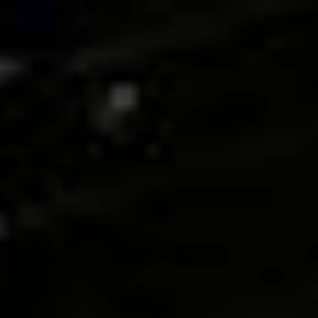
На UTLC CUP-2026 сыграют команды из России, Бразилии,
Сербии, Беларуси и Казахстана
Новости
ЧМ-2026 в «Марафоне»: самый крупный выигрыш, рекордные
коэффициенты и другие интересные факты
Новости
Финал ЧМ-2026 стал самым крупным по обороту и прибыли
букмекеров матчем в году
Новости
«Зенит» — чемпион, «Спартак» — первый клуб Москвы,
лучшие бомбардиры — Кордоба и Тюкавин
Новости
Карту болельщика превратят в цифровую экосистему.
Главный приз за прогнозы – электромобиль
Новости
Матч «Ротор» — «СКА-Хабаровск» стал самым крупным по
обороту букмекеров во 2-м туре Лиги PARI
Новости
Подписка
Реклама
Справочник компаний
Об издании
Редакция
Менеджмент