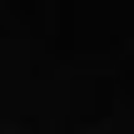
20 октября «Рома» и «Интер» встретятся в матче восьмого
тура Серии А. Поединок пройдет в Риме и начнется в 21:45
по московскому времени. Аналитики букмекерской компании
PARI
оценили
шансы команд и рассказали о ставках клиентов
на игру.
Букмекеры считают фаворитами гостей. Коэффициент на
успех «Интера» —
1.83
, что соответствует примерно 53%
вероятности.
Поставить
на то, что выиграет «Рома», можно за
4.30
(около 22%). Ничья котируется за
3.85
(приблизительно
25%).