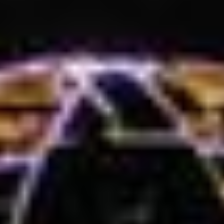
Получить до 25 000 рублей от PARI
Клиенты PARI уверены в победе миланского клуба. На успех
«Интера» приходится около 99% от всего оборота ставок на
исход матча.
Букмекеры склоняются к тому, что матч будет результативным.
Поставить на то, что в матче забьют как минимум три мяча,
можно с коэффициентом
1.75
. Вероятность
противоположного исхода (не более двух голов) котируется за
2.10
.
Аналитики PARI считают, что в предстоящем противостоянии
смогут отличиться обе команды. Если забьют и «Роман», и
«Интер», сыграет коэффициент
1.72
. Обратный исход идет за
2.05
. На быстрый гол — в первые 15 минут матча — можно
поставить по коэффициенту
2.85
.
В отдельной линии клиентам PARI предлагается назвать
точный счет. Наиболее вероятный вариант на этом рынке —
ничья 1:1 за
8.00
. На то, что счет в матче откроет «Интер»,
можно поставить за
1.63.
Котировки на дебютный гол встречи