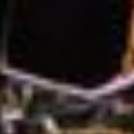
подарок
* Бонус зачисляется в виде фрибета на сумму до 1500 рублей.
Фрибет – бонусные средства, зачисляемые Участнику Акции
на бонусный счёт, по факту выполнения условий.
Информация об организаторе основанных на риске игр, пари,
о правилах их проведения, о призовом фонде таких игр, пари,
о количестве, сроках, месте и порядке получения призов или
выигрышей указана на сайте www.betcity.ru. Розыгрыш
происходит во время события.
Топы букмекеров
Смотреть всё
БК с минимальным депозитом
5
/5
Обзор
На сайт
5
/5
Обзор
На сайт
5
/5
Обзор
На сайт