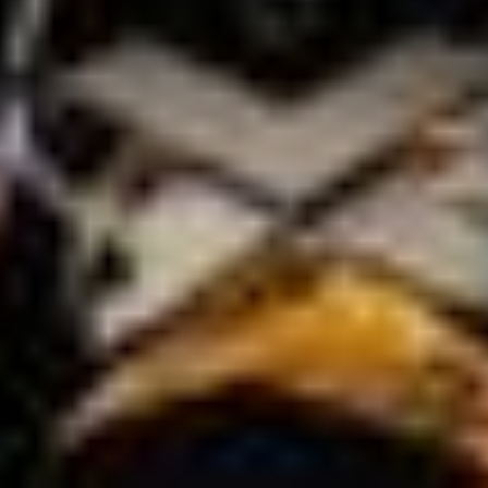
в исполнении римлян составляют
2.45
.
«Интер» занимает вторую позицию после семи туров,
команда набрала 14 очков. «Нерадзурри» идут на серии из
трех побед во всех турнирах. Подопечные Симоне Индзаги
обыграли «Удинезе» (3:2), «Црвену Звезду» (4:0) и «Торино»
(3:2). «Интер» считают главным фаворитом чемпионата
Италии, на его триумф по итогам сезона предлагают
коэффициент
1.70
.
«Рома» пока только девятая в турнирной таблице, у команды
10 очков в семи матчах. Римляне уже успели сменить тренера
— Даниэле Де Росси сменил Иван Юрич. В своем последнем
матче в Серии А столичный клуб сыграл вничью с «Монцей»
(1:1). Шансы клуба стать чемпионом Италии в этом сезоне
оценили в
75.00
, а на место в числе первых четырех клубов
можно поставить за
4.80
.
Erid: 2VtzqukHk1d
Призовой квиз от БЕТСИТИ
Проверьте знания об истории Лиги чемпионов и заберите