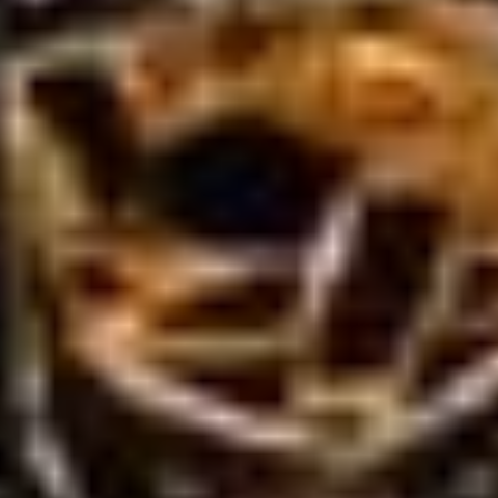
Смотреть полный список
Букмекеры с бонусами
5
/5
Обзор
На сайт
5
/5
Обзор
На сайт
5
/5
Обзор
На сайт
Смотреть полный список
Букмекеры с лайв-ставками
5
/5
Обзор
На сайт
5
/5
Обзор
На сайт
5
/5
Обзор
На сайт
Смотреть полный список
БК с мобильной версией
5
/5
Обзор
На сайт