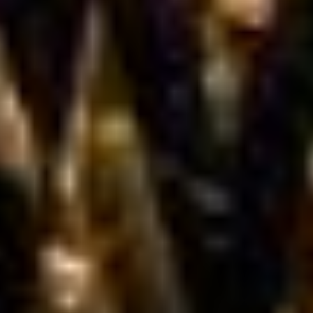
Лучшие букмекерские конторы
5
/5
Обзор
На сайт
5
/5
Обзор
На сайт
5
/5
Обзор
На сайт
Смотреть полный список
Легальные букмекеры России
5
/5
Обзор
На сайт
5
/5
Обзор
На сайт
5
/5
Обзор
На сайт
Смотреть полный список
Топ букмекеров на Андроид
5
/5
Обзор
На сайт