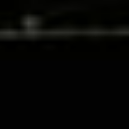
Архив
Справочный центр
Наши проекты
Ведомости
Ведомости&
Город
Промышленность
Технологии
Экология
Бизнес-регата
Справочник компаний
Ведомости.СПб
Как потратить
Недвижимость
Конференции
Форум
Контакты
127018, г. Москва, ул. Полковая, д. 3, стр. 1
На карте:
+7 495 956-34-58, +7 495 956-07-16