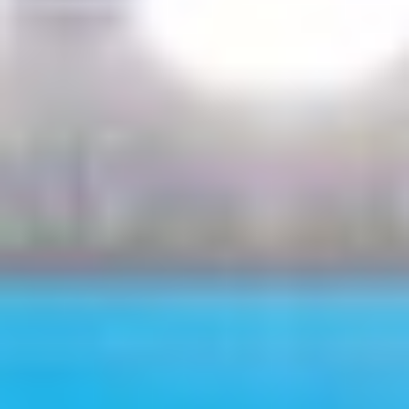
2026 году
Букмекеры
Лучшие букмекерские конторы для ставок на киберспорт в
2026 году
Букмекеры
Главная
Новости
Клиент PARI поставил 270 000 рублей на
MOUZ в матче против Tundra в полуфинале BLAST Slam IV
по Dota 2
Клиент PARI поставил 270
000 рублей на MOUZ в матче
против Tundra в полуфинале
BLAST Slam IV по Dota 2
Обновлено:
8 ноября 2025, 12:55