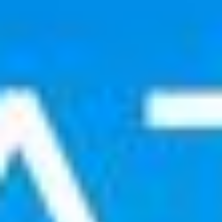
5
/5
Обзор
На сайт
Смотреть полный список
Топ букмекерских контор на iOS
5
/5
Обзор
На сайт
5
/5
Обзор
На сайт
5
/5
Обзор
На сайт
Смотреть полный список
Лучшие букмекерские конторы
5
/5
Обзор
На сайт
5
/5
Обзор
На сайт
5
/5
Обзор
На сайт
Смотреть полный список
Легальные букмекеры России