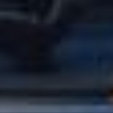
Ведомости.СПб
Как потратить
Недвижимость
Конференции
Форум
Контакты
127018, г. Москва, ул. Полковая, д. 3, стр. 1
На карте:
+7 495 956-34-58, +7 495 956-07-16
info@vedomosti.ru
Любое использование материалов допускается только при
соблюдении
правил перепечатки
и при наличии гиперссылки
на vedomosti.ru
Новости, аналитика, прогнозы и другие материалы,
представленные на данном сайте, не являются офертой или
рекомендацией к покупке или продаже каких-либо активов.
На информационном ресурсе применяются рекомендательные
технологии (информационные технологии предоставления
информации на основе сбора, систематизации и анализа
сведений, относящихся к предпочтениям пользователей сети