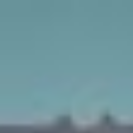
Партнерский проект
Партнерский проект
Получить бонус
Бонус для новых игроков – до 25000₽ за пополнение счёта с
промокодом VED25
Реклама / ООО «БК «ПАРИ» 18+
Erid: 2Vtzqvh9oV2
Ведомости
Ведомости&
Город