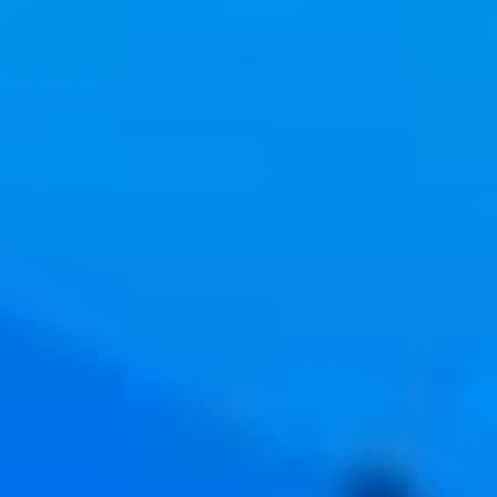
Финал ЧМ-2026 стал самым крупным по обороту и
прибыли букмекеров матчем в году
Главные беттинговые итоги Кубка мира
Новости
«Марафон» подвел итоги чемпионата мира по футболу
Самые крупные ставки и выигрыши, наиболее
прибыльные матчи
Новости
Клиенты букмекеров уверены в победе ЦСКА над
«Балтикой» в стартовом матче РПЛ
Премьер-лига возвращается!
Новости
«Зенит» — чемпион, «Спартак» — первый клуб
Москвы, лучшие бомбардиры — Кордоба и Тюкавин
Букмекеры назвали фаворитов нового сезона РПЛ
Новости
Матч «Ротор» — «СКА-Хабаровск» стал самым