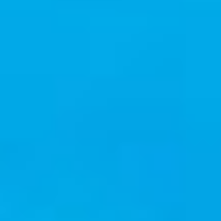
ПОЛУЧИТЬ ДО 25 ТЫСЯЧ РУБЛЕЙ ОТ PARI
Vitality после поражения в первом туре больше не
проигрывает на турнире. В четвертьфинале французский клуб
со счетом 2:1 переиграл FURIA.
Поставить
на победу Vitality в
полуфинале можно с котировкой
1.34
. В этом году состав
ZywOo дважды встречался с FaZe и оба раза победил со
счетом 2:1. На аналогичный счет в грядущем поединке
аналитики дают коэффициент
3.10
. На сухую победу
французского клуба можно поставить за
2.15
. Коэффициент на
Vitality с форой по раундам (-5.5) составляет
1.70
, а с форой
(-9.5) —
2.70
.
FaZe в четвертьфинале одержала сенсационную победу 2:0
над Team Spirit, которая считалась главным фаворитом ивента.
Вероятность того, что состав karrigan сможет выбить из
турнира еще одного фаворита, оценивается котировкой
3.25
.
Коэффициент на FaZe с форой по картам (+1.5) составляет
1.62
, а с форой (-1.5) —
6.50
. Индивидуальный тотал FaZe по
раундам больше 23.5 доступен за
1.68
.