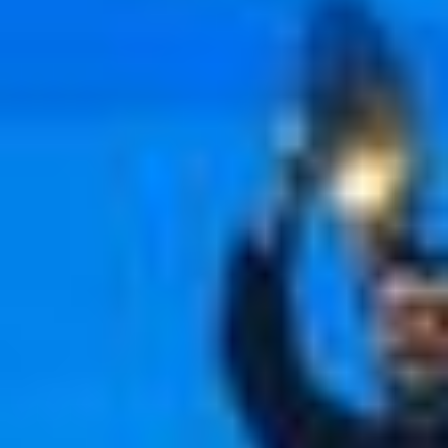
Матч «Ротор» — «СКА-Хабаровск» стал самым
крупным по обороту букмекеров во 2-м туре Лиги PARI
Экспресс-ставка принесла беттору более 800 тысяч
рублей
Новости
Победа Англии над Францией принесла беттору более
41 000 000 рублей
Один из самых крупных выигрышей в PARI на ЧМ-2026
Новости
Бетторы считают Испанию фаворитом 90 минут финала
ЧМ-2026, но верят в чемпионство Аргентины
Главный матч года
Новости
Испания - Аргентина, 19 июля: где смотреть финал
ЧМ-2026, прямая трансляция матча
Месси идет за вторым Кубком мира
Новости
Франция - Англия, 18 июля: где смотреть матч за третье