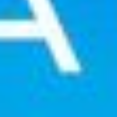
Легальные букмекеры России
5
/5
Обзор
На сайт
5
/5
Обзор
На сайт
5
/5
Обзор
На сайт
Смотреть полный список
Топ букмекеров на Андроид
5
/5
Обзор
На сайт
5
/5
Обзор
На сайт
5
/5
Обзор
На сайт
Смотреть полный список
Смотреть всё
Рекомендуем