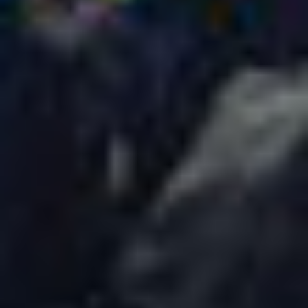
Матч «Ротор» — «СКА-Хабаровск» стал самым крупным по
обороту букмекеров во 2-м туре Лиги PARI
Новости
БЕТСИТИ организовал на «ВТБ Арене» мероприятие к
финалу ЧМ-2026
Новости
Подписка
Реклама
Справочник компаний
Об издании
Редакция
Менеджмент
Архив
Справочный центр
Наши проекты
Ведомости
Ведомости&
Город
Промышленность
Технологии
Экология
Бизнес-регата