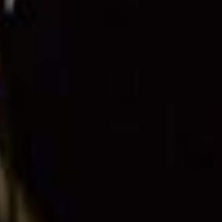
 пользу немецкого теннисиста.
65
на меньше. Ставка на победу Зверева с форой (–1.5) по сетам
 —
7.00
. Пари на триумф Зверева по итогам первого сета и всего
ентом
1.95
, а котировки на медицинский тайм-аут во время игры
, сыграет коэффициент
10.00
.
бытий, включив в него прогноз на победу Зверева над Рублевым
ото Олимпийских игр в Токио и победы на 23 турнирах ATP в
одиночном разряде. Из десяти личных встреч шесть остались за
участие восемь сильнейших теннисистов по итогам 2024 года.
тники группы A — Янник Синнер (Италия), Даниил Медведев
исиста.