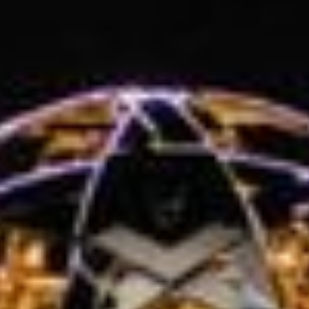
ду Зверева над Рублевым на Итоговом турнире ATP
 рублей на победу Зверева на