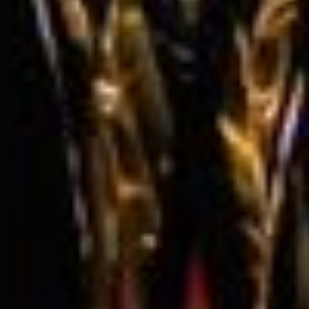
тавок на исход матча зафиксировано распределение 97% на 3% в
о 23 геймов — тотал 23.5 идет с котировкой
2.10
на больше и
1.
жно заключить пари за
3.60
. Аналогичные котировки на Рублева
 доступна за
4.90
.
е. Вероятность двух и более матчболов оценивается коэффици
ным порывам Рублев умышленно сломают ракетку во время матча
 —
150 000 рублей
. Один из игроков собрал экспресс из пяти со
м турнире в 2018 и 2021 годах. Также в активе Зверева зол
ждал на Играх в Токио (в миксте) и выиграл 16 турниров ATP в 
ый подряд — на туринских кортах. В соревнованиях принимают 
ем Карлосом Алькарасом и норвежцем Каспером Руудом. Учас
. Из каждой группы в полуфинал выйдут по два сильнейших тенн