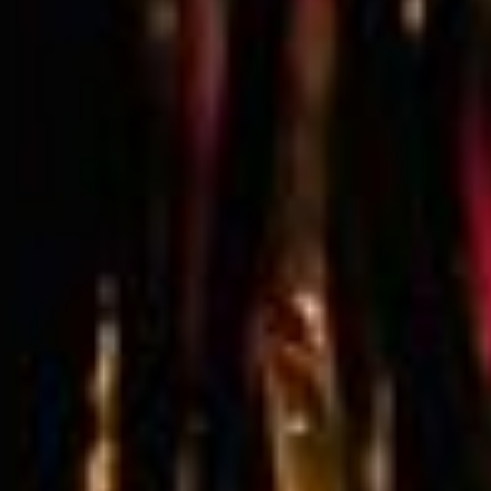
победу в Турине после Синнера (
1.95
) и Алькараса (
3.40
). Закл
с первого места равны
2.80
, россиянина —
10.00.
рок
 Фрибет – бонусные средства, зачисляемые Участнику Акции на 
оведения, о призовом фонде таких игр, пари, о количестве, сро
я.