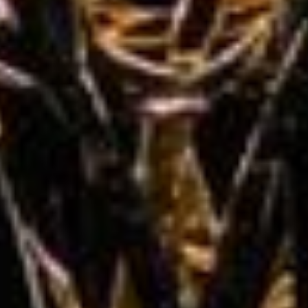
в Турине сыграют немец Александр Зверев и россиянин Андрей
ых теннисистов и
изучили
ставки клиентов на предстоящее топ-
ва явным фаворитом.
Сделать ставку
на победу Александра м
тавляют
3.95
(приблизительно 26%).