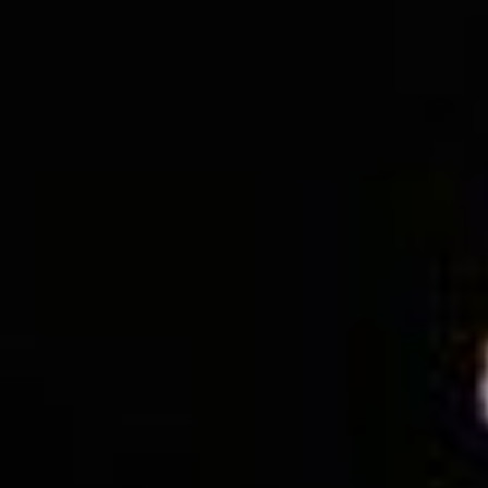
5
/5
Обзор
На сайт
5
/5
Обзор
На сайт
5
/5
Обзор
На сайт
Смотреть полный список
Букмекеры с бонусами
5
/5
Обзор
На сайт
5
/5
Обзор
На сайт
5
/5
Обзор
На сайт
Смотреть полный список
Букмекеры с лайв-ставками
5
/5
Обзор
На сайт
5
/5
Обзор
На сайт