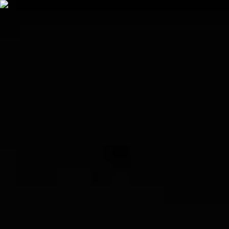
Партнерский проект
Партнерский проект
Получить бонус
Бонус для новых игроков – до 25000₽ за пополнение счёта с 
Реклама / ООО «БК «ПАРИ» 18+
Erid: 2Vtzqvh9oV2
Ведомости
Ведомости&
Город
Промышленность