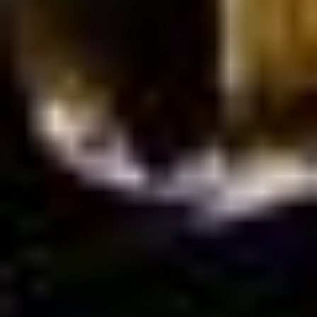
326 дней 9 часов
Смотреть обзор бонуса Бонус БК PARI до 5000 рублей за
регистрацию и депозит
Фрибеты за депозит
Условия
до 5000 ₽
Бонус БК PARI до 5000 рублей за регистрацию и депозит
Получить бонус
Подробнее
145 дней 9 часов
Смотреть обзор бонуса Бонус Мелбет до 20 000 рублей на
день рождения
Акции
Условия