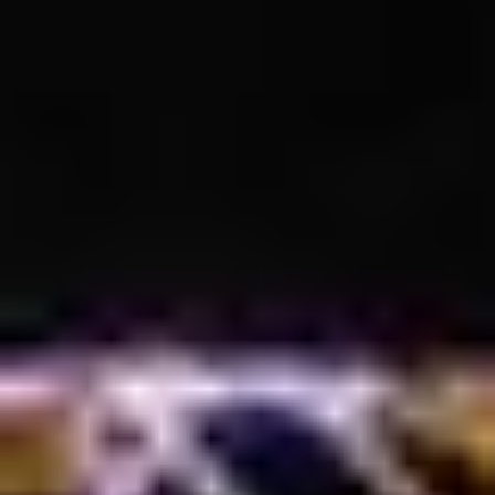
После второго тура положение в группе К таково:
Место
Команда
И
В
Н
П
Мячи
Очки
1
🇦🇷Аргентина
2
2
0
0
5-0
6
2
🇦🇹Австрия
2
1
0
1
3-3
3
3
🇩🇿Алжир
2
1
0
1
2-4
3
4
🇯🇴Иордания
2
0
0
2
2-5
0
Коэффициенты букмекеров
Контора
П1
Х
П2
ТБ 2,5
ТМ 2,5
Winline
3,80
2,09
3,45
3,45
1,31
PARI
3,90
2,14
3,50
3,25
1,35
БЕТСИТИ
3,90
2,08
3,40
3,50
1,30