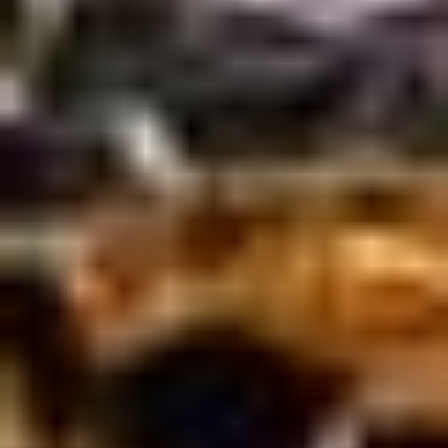
17.06.2026
Австрия
3:1
Иордания
ЧМ-
Товарище
01.06.2026
Австрия
1:0
Тунис
Южная
Товарище
31.03.2026
Австрия
1:0
Корея
Товарище
27.03.2026
Австрия
5:1
Гана
Личные встречи
История очных матчей:
Разниц