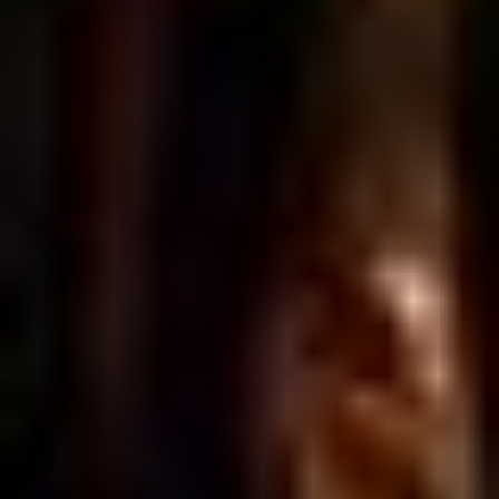
Смотреть полный список
Легальные букмекеры России
5
/5
Обзор
На сайт
5
/5
Обзор
На сайт
5
/5
Обзор
На сайт
Смотреть полный список
Топ букмекеров на Андроид
5
/5
Обзор
На сайт
5
/5
Обзор
На сайт
5
/5
Обзор
На сайт
Смотреть полный список
Смотреть всё
Лучшие бонусы
Смотреть всё