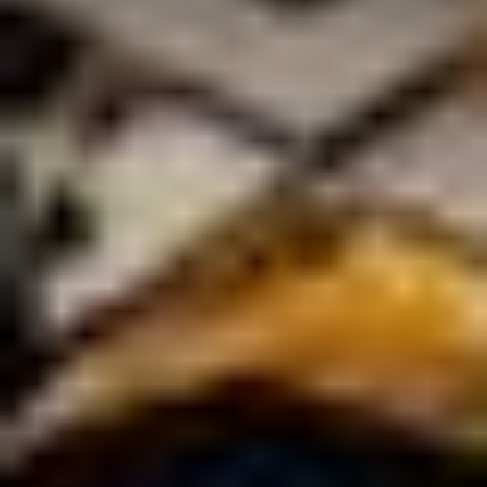
23.06.2026
Иордания
1:2
Алжир
ЧМ-
17.06.2026
Аргентина
3:0
Алжир
ЧМ-
Товарище
11.06.2026
Боливия
0:4
Алжир
Товарище
03.06.2026
Нидерланды
0:1
Алжир
Товарищ
31.03.2026
Алжир
0:0
Уругвай
Австрия
Сборная Австрии впервые в XXI веке квалифицировалась на