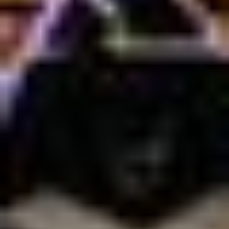
Алжир
Сборная Алжира впервые за три цикла пробилась на
чемпионат мира. Всего это её пятое попадание на турнир.
Прошлая попытка получилась самой удачной – выход в 1/8
финала в Бразилии-2014. После этого алжирцы успели в 2019
г. выиграть Кубок африканских наций. Сейчас это четвертая
команда своей конфедерации в рейтинге ФИФА – 28-е место.
На ЧМ-2026 алжирцы стартовали с разгромного поражения от
Аргентины – 0:3. Затем была одержана волевая победа над
Иорданией – 2:1 благодаря голам Надира Бенбуали и Амина
Гуири.
Последние пять матчей сборной Алжира:
Команда
Дата
Команда 1
Счет
Ту
2