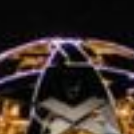
огноз на матч 1-го круга турнира в Праге
ь, 22 июля: прогноз на матч 
е