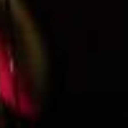
Australian Open сошла с турнирной дистанции по итогам
 победила теннисистка из Венгрии - 6:4, 6:2. В 2023 году пути
:0.
ентом
1,72
. Удачная ставка на выигрыш Бондарь приведет к