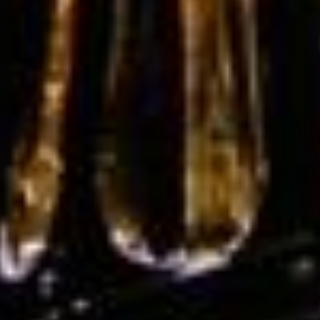
в (ТБ 21.5) котируется за 1.95. ТМ 21.5 предложен на рынке за 1
)
ТМ (21.5)
1.85