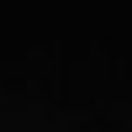
ат мира». Каманцев - о новых принципах судейства
е за Кубок UTLC CUP-2026
ду
26 году
 году