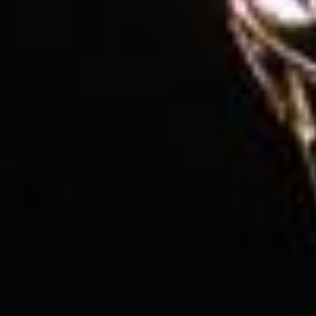
Полное содержание
22 июля в первом раунде женского одиночного турнира в Праг
Армении не лучшим образом выступила на турнире в румынско
Анна Бондарь (28 лет, 77-я ракетка мира, Венгрия)
присматриваемся к привлекательным коэффициентам в букмек
Элина Аванесян (22 года, 53-я ракетка мира, Армения)
Личные встречи
Ставки на исход
ПОЛУЧИТЬ ДО 25 000 РУБЛЕЙ ОТ PARI
Ставки на тотал
Коэффициенты букмекеров
Дата / Время:
22.07.2025, не ранее 11:00 по московскому врем
Прогноз и ставка
Арена:
«Спарта»
Прямая трансляция:
Трансляции доступны на ресурсах некот