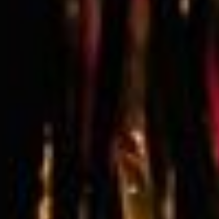
 Эмме Наварро. Полуфиналистка турнира в Хобарте (хард).
 номер посева). На
«Ролан Гаррос» вылетела в первом круге.
На 
году в первом раунде турнира в Клуж-Напоке (хард) в двух сетах
т). В тот раз победу праздновала армянская спортсменка - 6:3, 6
успех Аванесян. Вероятность выигрыша Элины оценена коэффици