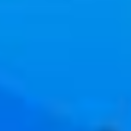
Условия
до 25 000 ₽
Промокод PARI на сумму до 25 000 рублей за регистрацию и
депозит
Получить бонус
Подробнее
VED25
Промокоды
146 дней 16 часов
Смотреть обзор бонуса Бонус до 25 000 рублей от Марафона
за регистрацию и депозит
Фрибеты за депозит
Условия