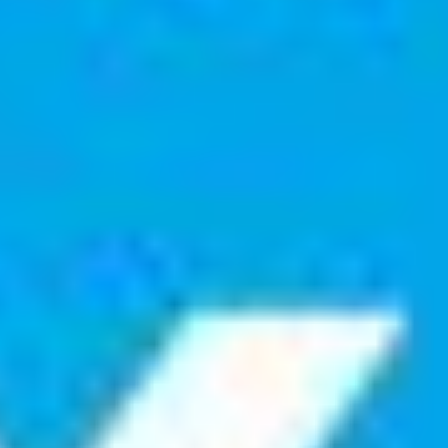
5
/5
Обзор
На сайт
5
/5
Обзор
На сайт
Смотреть полный список
Киберспортивные букмекеры
5
/5
Обзор
На сайт
5
/5
Обзор
На сайт
5
/5
Обзор
На сайт
Смотреть полный список
Топ букмекерских контор на iOS
5
/5
Обзор
На сайт
5
/5
Обзор
На сайт
5
/5
Обзор
На сайт
Смотреть полный список
Лучшие букмекерские конторы