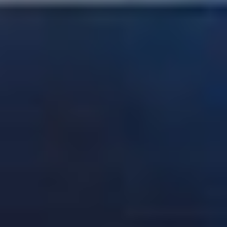
представленные на данном сайте, не являются офертой или
рекомендацией к покупке или продаже каких-либо активов.
На информационном ресурсе применяются рекомендательные
технологии (информационные технологии предоставления
информации на основе сбора, систематизации и анализа
сведений, относящихся к предпочтениям пользователей сети
«Интернет», находящихся на территории Российской
Федерации).
Все права защищены © АО Бизнес Ньюс Медиа, ИНН/КПП
7712108141/771501001, ОГРН 1027739124775, 127018, г.
Москва, вн.тер.г. муниципальный округ Марьина Роща, ул.
Полковая, д. 3, стр. 1 1999—
2026
Сетевое издание Ведомости (Vedomosti)
Решение Федеральной службы по надзору в сфере связи,
информационных технологий и массовых коммуникаций
(Роскомнадзор) от 27 ноября 2020 г. ЭЛ № ФС 77-79546
Учредитель: АО «Бизнес Ньюс Медиа»
Главный редактор: Казьмина Ирина Сергеевна