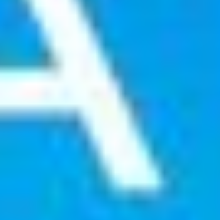
Букмекеры с бонусами
5
/5
Обзор
На сайт
5
/5
Обзор
На сайт
5
/5
Обзор
На сайт
Смотреть полный список
Букмекеры с лайв-ставками
5
/5
Обзор
На сайт
5
/5
Обзор
На сайт
5
/5
Обзор
На сайт
Смотреть полный список
БК с мобильной версией
5
/5
Обзор
На сайт