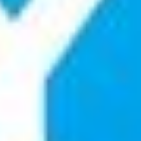
5
/5
Обзор
На сайт
5
/5
Обзор
На сайт
5
/5
Обзор
На сайт
Смотреть полный список
Легальные букмекеры России
5
/5
Обзор
На сайт
5
/5
Обзор
На сайт
5
/5
Обзор
На сайт
Смотреть полный список
Топ букмекеров на Андроид
5
/5
Обзор
На сайт
5
/5
Обзор
На сайт